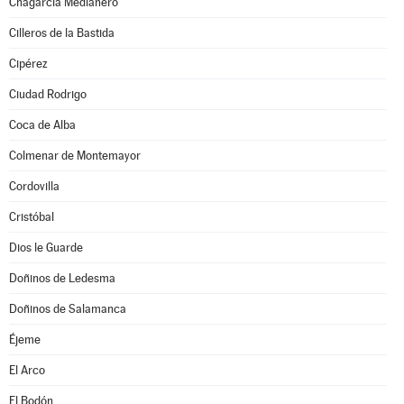
Chagarcía Medianero
Cilleros de la Bastida
Cipérez
Ciudad Rodrigo
Coca de Alba
Colmenar de Montemayor
Cordovilla
Cristóbal
Dios le Guarde
Doñinos de Ledesma
Doñinos de Salamanca
Éjeme
El Arco
El Bodón