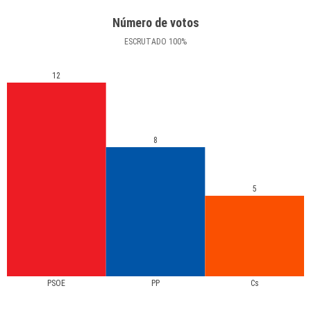
Número de votos
ESCRUTADO
100
%
12
8
5
PSOE
PP
Cs