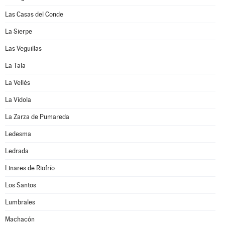
Las Casas del Conde
La Sierpe
Las Veguillas
La Tala
La Vellés
La Vídola
La Zarza de Pumareda
Ledesma
Ledrada
Linares de Riofrío
Los Santos
Lumbrales
Machacón