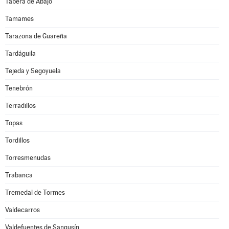
Tabera de Abajo
Tamames
Tarazona de Guareña
Tardáguila
Tejeda y Segoyuela
Tenebrón
Terradillos
Topas
Tordillos
Torresmenudas
Trabanca
Tremedal de Tormes
Valdecarros
Valdefuentes de Sangusín