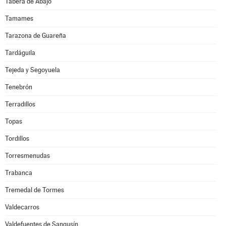
Tabera de Abajo
Tamames
Tarazona de Guareña
Tardáguila
Tejeda y Segoyuela
Tenebrón
Terradillos
Topas
Tordillos
Torresmenudas
Trabanca
Tremedal de Tormes
Valdecarros
Valdefuentes de Sangusín