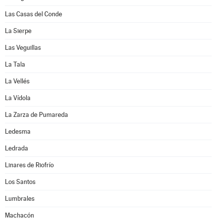
Las Casas del Conde
La Sierpe
Las Veguillas
La Tala
La Vellés
La Vídola
La Zarza de Pumareda
Ledesma
Ledrada
Linares de Riofrío
Los Santos
Lumbrales
Machacón