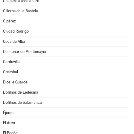
Chagarcía Medianero
Cilleros de la Bastida
Cipérez
Ciudad Rodrigo
Coca de Alba
Colmenar de Montemayor
Cordovilla
Cristóbal
Dios le Guarde
Doñinos de Ledesma
Doñinos de Salamanca
Éjeme
El Arco
El Bodón