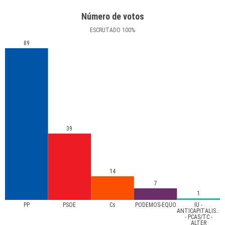
Número de votos
ESCRUTADO
100
%
89
39
14
7
1
PP
PSOE
Cs
PODEMOS-EQUO
IU -
ANTICAPITALISTA
- PCAS/TC -
ALTER