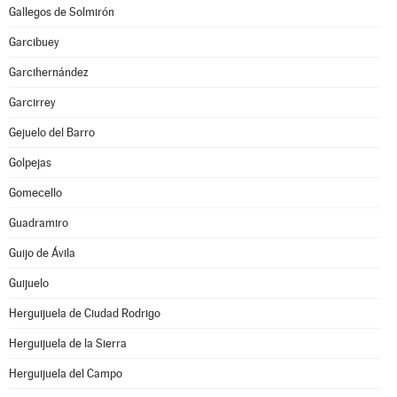
Gallegos de Solmirón
Garcibuey
Garcihernández
Garcirrey
Gejuelo del Barro
Golpejas
Gomecello
Guadramiro
Guijo de Ávila
Guijuelo
Herguijuela de Ciudad Rodrigo
Herguijuela de la Sierra
Herguijuela del Campo