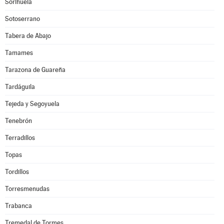
Sorihuela
Sotoserrano
Tabera de Abajo
Tamames
Tarazona de Guareña
Tardáguila
Tejeda y Segoyuela
Tenebrón
Terradillos
Topas
Tordillos
Torresmenudas
Trabanca
Tremedal de Tormes