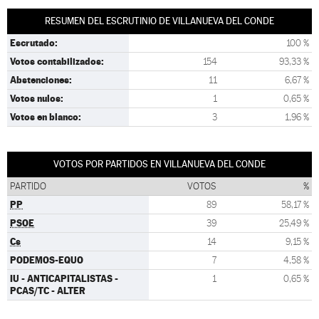
RESUMEN DEL ESCRUTINIO DE VILLANUEVA DEL CONDE
Escrutado:
100 %
Votos contabilizados:
154
93,33 %
Abstenciones:
11
6,67 %
Votos nulos:
1
0,65 %
Votos en blanco:
3
1,96 %
VOTOS POR PARTIDOS EN VILLANUEVA DEL CONDE
PARTIDO
VOTOS
%
PP
89
58,17 %
PSOE
39
25,49 %
Cs
14
9,15 %
PODEMOS-EQUO
7
4,58 %
IU - ANTICAPITALISTAS -
1
0,65 %
PCAS/TC - ALTER