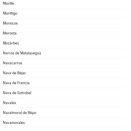
Morille
Moríñigo
Moriscos
Moronta
Mozárbez
Narros de Matalayegua
Navacarros
Nava de Béjar
Nava de Francia
Nava de Sotrobal
Navales
Navalmoral de Béjar
Navamorales