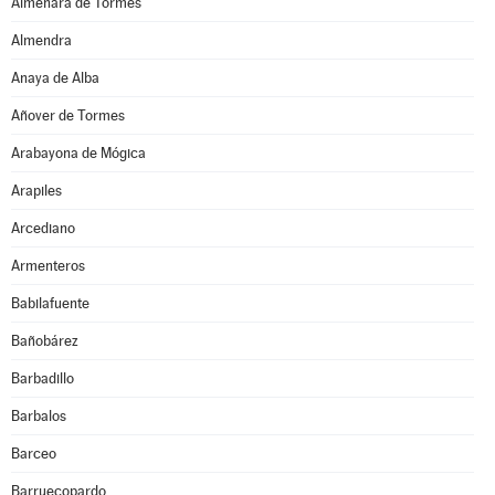
Almenara de Tormes
Almendra
Anaya de Alba
Añover de Tormes
Arabayona de Mógica
Arapiles
Arcediano
Armenteros
Babilafuente
Bañobárez
Barbadillo
Barbalos
Barceo
Barruecopardo