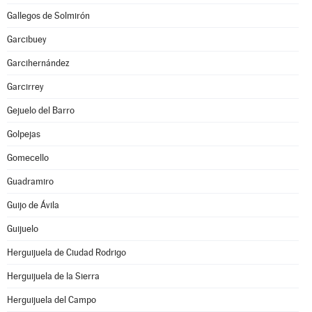
Gallegos de Solmirón
Garcibuey
Garcihernández
Garcirrey
Gejuelo del Barro
Golpejas
Gomecello
Guadramiro
Guijo de Ávila
Guijuelo
Herguijuela de Ciudad Rodrigo
Herguijuela de la Sierra
Herguijuela del Campo