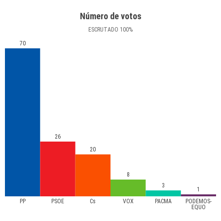
Número de votos
ESCRUTADO
100
%
70
26
20
8
3
1
PP
PSOE
Cs
VOX
PACMA
PODEMOS-
EQUO