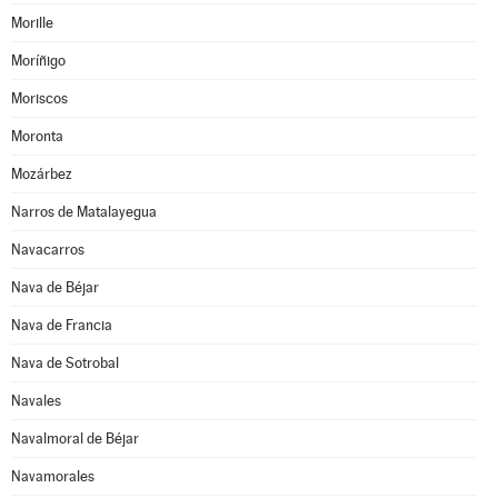
Morille
Moríñigo
Moriscos
Moronta
Mozárbez
Narros de Matalayegua
Navacarros
Nava de Béjar
Nava de Francia
Nava de Sotrobal
Navales
Navalmoral de Béjar
Navamorales