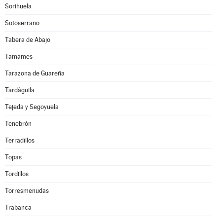
Sorihuela
Sotoserrano
Tabera de Abajo
Tamames
Tarazona de Guareña
Tardáguila
Tejeda y Segoyuela
Tenebrón
Terradillos
Topas
Tordillos
Torresmenudas
Trabanca