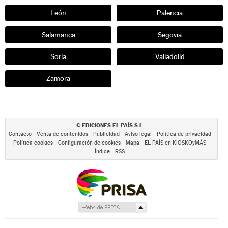
León
Palencia
Salamanca
Segovia
Soria
Valladolid
Zamora
EDICIONES EL PAÍS S.L.
©
Contacto
Venta de contenidos
Publicidad
Aviso legal
Política de privacidad
Política cookies
Configuración de cookies
Mapa
EL PAÍS en KIOSKOyMÁS
Índice
RSS