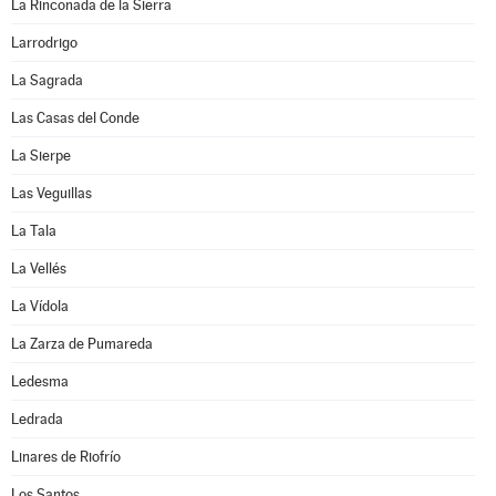
La Rinconada de la Sierra
Larrodrigo
La Sagrada
Las Casas del Conde
La Sierpe
Las Veguillas
La Tala
La Vellés
La Vídola
La Zarza de Pumareda
Ledesma
Ledrada
Linares de Riofrío
Los Santos