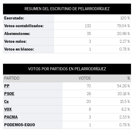
RESUMEN DEL ESCRUTINIO DE PELARRODRÍGUEZ
Escrutado:
100 %
Votos contabilizados:
132
79,04 %
Abstenciones:
35
20,96 %
Votos nulos:
3
2,27 %
Votos en blanco:
1
0,78 %
VOTOS POR PARTIDOS EN PELARRODRÍGUEZ
PARTIDO
VOTOS
%
PP
70
54,26 %
PSOE
26
20,16 %
Cs
20
15,5 %
VOX
8
6,2 %
PACMA
3
2,33 %
PODEMOS-EQUO
1
0,78 %