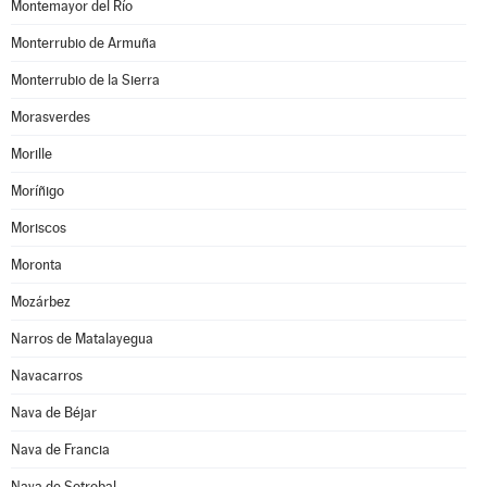
Montemayor del Río
Monterrubio de Armuña
Monterrubio de la Sierra
Morasverdes
Morille
Moríñigo
Moriscos
Moronta
Mozárbez
Narros de Matalayegua
Navacarros
Nava de Béjar
Nava de Francia
Nava de Sotrobal