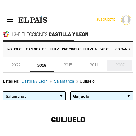
SUSCRÍBETE
E
NOTICIAS
CANDIDATOS
NUEVE PROVINCIAS, NUEVE MIRADAS
LOS CANDIDA
2022
2019
2015
2011
2007
Estás en:
Castilla y León
»
Salamanca
»
Guijuelo
GUIJUELO