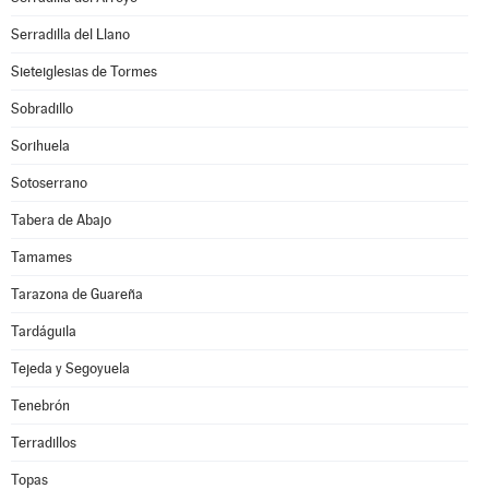
Serradilla del Llano
Sieteiglesias de Tormes
Sobradillo
Sorihuela
Sotoserrano
Tabera de Abajo
Tamames
Tarazona de Guareña
Tardáguila
Tejeda y Segoyuela
Tenebrón
Terradillos
Topas