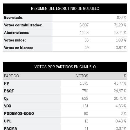
RESUMEN DEL ESCRUTINIO DE GUIJUELO
Escrutado:
100 %
Votos contabilizados:
3.037
71,29 %
Abstenciones:
1.223
28,71 %
Votos nulos:
33
1,09 %
Votos en blanco:
29
0,97 %
VOTOS POR PARTIDOS EN GUIJUELO
PARTIDO
VOTOS
%
PP
1.375
45,77 %
PSOE
750
24,97 %
Cs
622
20,71 %
VOX
131
4,36 %
PODEMOS-EQUO
60
2 %
UPL
13
0,43 %
PACMA
11
0,37 %