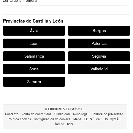
Zorita de la Frontera
Provincias de Castilla y León
Ávila
Burgos
León
Palencia
Salamanca
Segovia
Soria
Valladolid
Zamora
EDICIONES EL PAÍS S.L.
©
Contacto
Venta de contenidos
Publicidad
Aviso legal
Política de privacidad
Política cookies
Configuración de cookies
Mapa
EL PAÍS en KIOSKOyMÁS
Índice
RSS