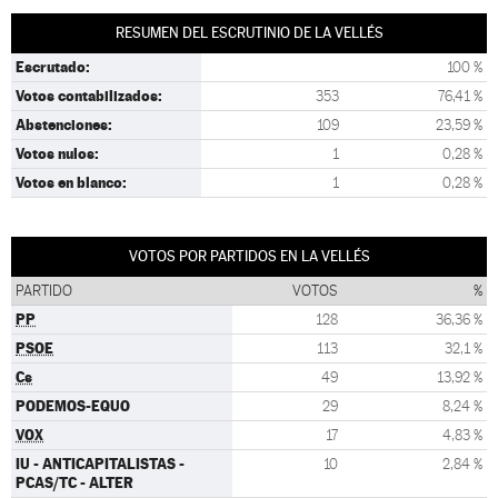
RESUMEN DEL ESCRUTINIO DE LA VELLÉS
Escrutado:
100 %
Votos contabilizados:
353
76,41 %
Abstenciones:
109
23,59 %
Votos nulos:
1
0,28 %
Votos en blanco:
1
0,28 %
VOTOS POR PARTIDOS EN LA VELLÉS
PARTIDO
VOTOS
%
PP
128
36,36 %
PSOE
113
32,1 %
Cs
49
13,92 %
PODEMOS-EQUO
29
8,24 %
VOX
17
4,83 %
IU - ANTICAPITALISTAS -
10
2,84 %
PCAS/TC - ALTER