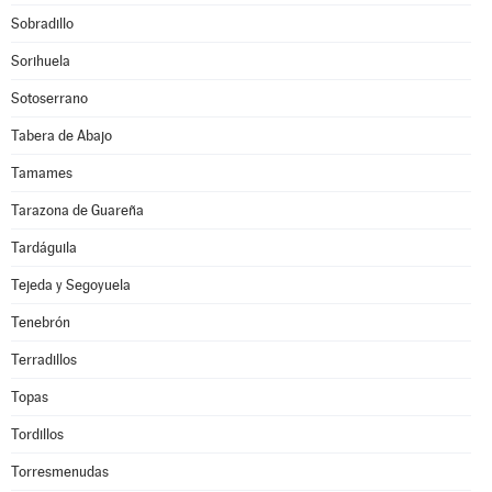
Sobradillo
Sorihuela
Sotoserrano
Tabera de Abajo
Tamames
Tarazona de Guareña
Tardáguila
Tejeda y Segoyuela
Tenebrón
Terradillos
Topas
Tordillos
Torresmenudas