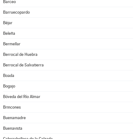
Barceo
Barruecopardo
Béjar
Beleña
Bermellar
Berrocal de Huebra
Berrocal de Salvatierra
Boada
Bogajo
Bóveda del Río Almar
Brincones
Buenamadre
Buenavista
Cabezabellosa de la Calzada