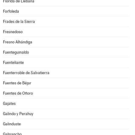
Florida de Liébana
Forfoleda
Frades de la Sierra
Fresnedoso
Fresno Alhándiga
Fuenteguinaldo
Fuenteliante
Fuenterroble de Salvatierra
Fuentes de Béjar
Fuentes de Oñoro
Gajates
Galindo y Perahuy
Galinduste
Galisancho