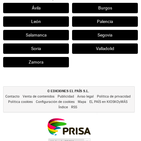
Ávila
Burgos
León
Palencia
Salamanca
Segovia
Soria
Valladolid
Zamora
EDICIONES EL PAÍS S.L.
©
Contacto
Venta de contenidos
Publicidad
Aviso legal
Política de privacidad
Política cookies
Configuración de cookies
Mapa
EL PAÍS en KIOSKOyMÁS
Índice
RSS