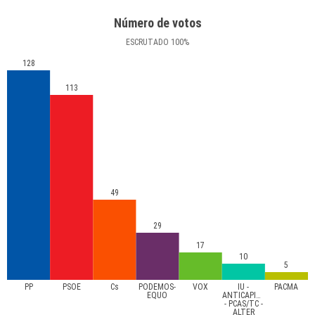
Número de votos
ESCRUTADO
100
%
128
113
49
29
17
10
5
PP
PSOE
Cs
PODEMOS-
VOX
IU -
PACMA
EQUO
ANTICAPITALISTAS
- PCAS/TC -
ALTER