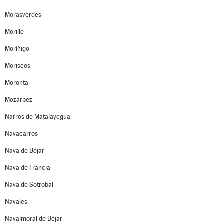
Morasverdes
Morille
Moríñigo
Moriscos
Moronta
Mozárbez
Narros de Matalayegua
Navacarros
Nava de Béjar
Nava de Francia
Nava de Sotrobal
Navales
Navalmoral de Béjar