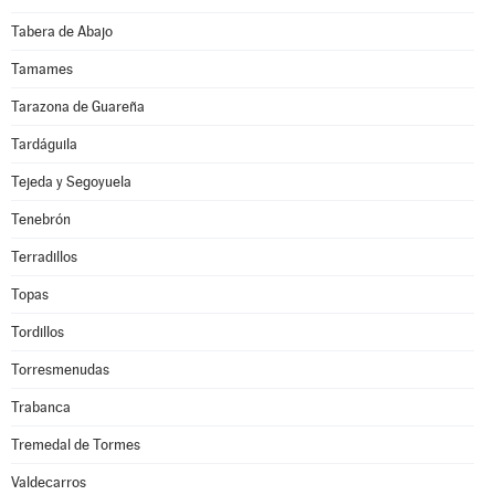
Tabera de Abajo
Tamames
Tarazona de Guareña
Tardáguila
Tejeda y Segoyuela
Tenebrón
Terradillos
Topas
Tordillos
Torresmenudas
Trabanca
Tremedal de Tormes
Valdecarros