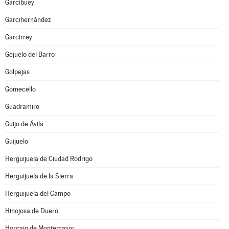
Garcibuey
Garcihernández
Garcirrey
Gejuelo del Barro
Golpejas
Gomecello
Guadramiro
Guijo de Ávila
Guijuelo
Herguijuela de Ciudad Rodrigo
Herguijuela de la Sierra
Herguijuela del Campo
Hinojosa de Duero
Horcajo de Montemayor