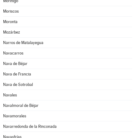
Moríñigo
Moriscos
Moronta
Mozárbez
Narros de Matalayegua
Navacarros
Nava de Béjar
Nava de Francia
Nava de Sotrobal
Navales
Navalmoral de Béjar
Navamorales
Navarredonda de la Rinconada
Navasfrías