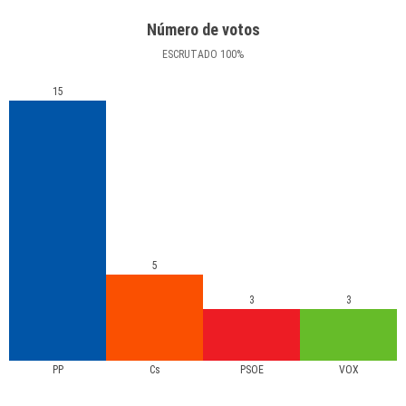
Número de votos
ESCRUTADO
100
%
15
5
3
3
PP
Cs
PSOE
VOX