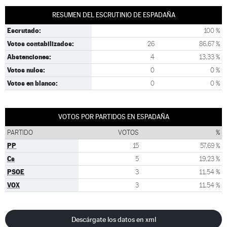
RESUMEN DEL ESCRUTINIO DE ESPADAÑA
Escrutado:
100 %
Votos contabilizados:
26
86,67 %
Abstenciones:
4
13,33 %
Votos nulos:
0
0 %
Votos en blanco:
0
0 %
VOTOS POR PARTIDOS EN ESPADAÑA
PARTIDO
VOTOS
%
PP
15
57,69 %
Cs
5
19,23 %
PSOE
3
11,54 %
VOX
3
11,54 %
Descárgate los datos en xml