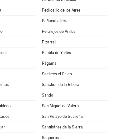
a
Pedrosillo de los Aires
Peñacaballera
jo
Peralejos de Arriba
Pizarral
edel
Puebla de Yeltes
Rágama
Saelices el Chico
ormes
Sanchón de la Ribera
Sando
obledo
San Miguel de Valero
zados
San Pelayo de Guareña
jar
Santibáñez de la Sierra
Sequeros