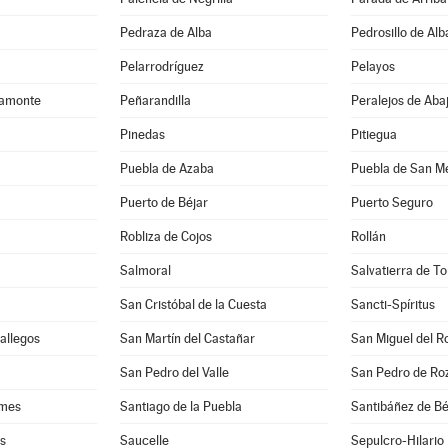
Pedraza de Alba
Pedrosillo de Alb
Pelarrodríguez
Pelayos
camonte
Peñarandilla
Peralejos de Aba
Pinedas
Pitiegua
Puebla de Azaba
Puebla de San M
Puerto de Béjar
Puerto Seguro
Robliza de Cojos
Rollán
Salmoral
Salvatierra de T
San Cristóbal de la Cuesta
Sancti-Spíritus
Gallegos
San Martín del Castañar
San Miguel del R
San Pedro del Valle
San Pedro de Ro
rmes
Santiago de la Puebla
Santibáñez de Bé
es
Saucelle
Sepulcro-Hilario