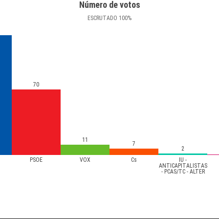
Número de votos
ESCRUTADO
100
%
70
11
7
2
PSOE
VOX
Cs
IU -
ANTICAPITALISTAS
- PCAS/TC - ALTER