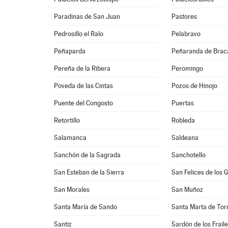
Paradinas de San Juan
Pastores
Pedrosillo el Ralo
Pelabravo
Peñaparda
Peñaranda de Bra
Pereña de la Ribera
Peromingo
Poveda de las Cintas
Pozos de Hinojo
Puente del Congosto
Puertas
Retortillo
Robleda
Salamanca
Saldeana
Sanchón de la Sagrada
Sanchotello
San Esteban de la Sierra
San Felices de los 
San Morales
San Muñoz
Santa María de Sando
Santa Marta de To
Santiz
Sardón de los Frail