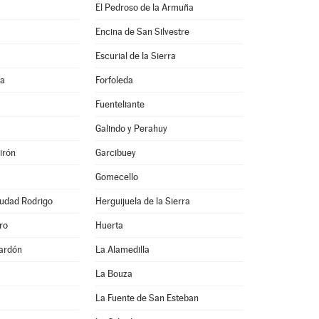
El Pedroso de la Armuña
Encina de San Silvestre
Escurial de la Sierra
na
Forfoleda
Fuenteliante
Galindo y Perahuy
irón
Garcibuey
Gomecello
iudad Rodrigo
Herguijuela de la Sierra
ro
Huerta
ardón
La Alamedilla
La Bouza
La Fuente de San Esteban