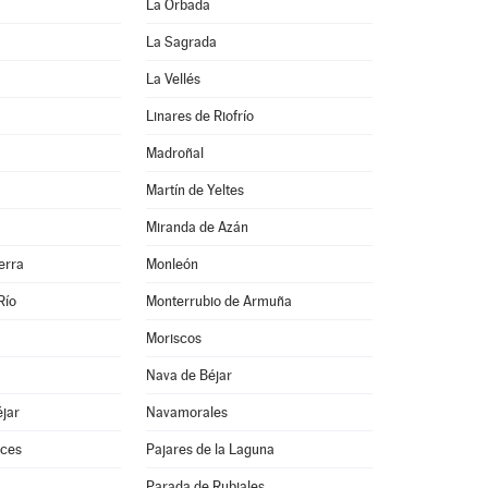
La Orbada
La Sagrada
La Vellés
Linares de Riofrío
Madroñal
Martín de Yeltes
Miranda de Azán
erra
Monleón
Río
Monterrubio de Armuña
Moriscos
Nava de Béjar
jar
Navamorales
ces
Pajares de la Laguna
Parada de Rubiales