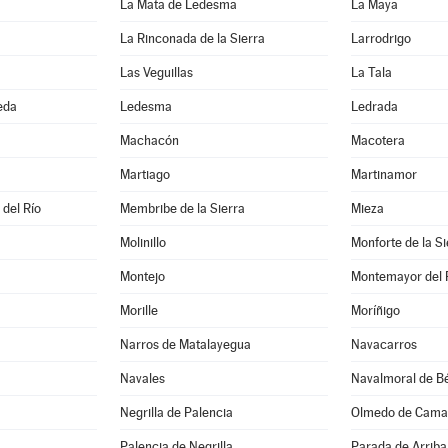
La Mata de Ledesma
La Maya
La Rinconada de la Sierra
Larrodrigo
Las Veguillas
La Tala
eda
Ledesma
Ledrada
Machacón
Macotera
Martiago
Martinamor
 del Río
Membribe de la Sierra
Mieza
Molinillo
Monforte de la Si
Montejo
Montemayor del 
Morille
Moríñigo
Narros de Matalayegua
Navacarros
Navales
Navalmoral de Bé
Negrilla de Palencia
Olmedo de Cama
Palencia de Negrilla
Parada de Arriba