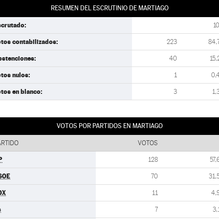
RESUMEN DEL ESCRUTINIO DE MARTIAGO
scrutado:
1
tos contabilizados:
223
84,
bstenciones:
40
15,
tos nulos:
1
0,
tos en blanco:
3
1,
VOTOS POR PARTIDOS EN MARTIAGO
ARTIDO
VOTOS
P
128
57,
SOE
70
31,
OX
11
4,
s
7
3,