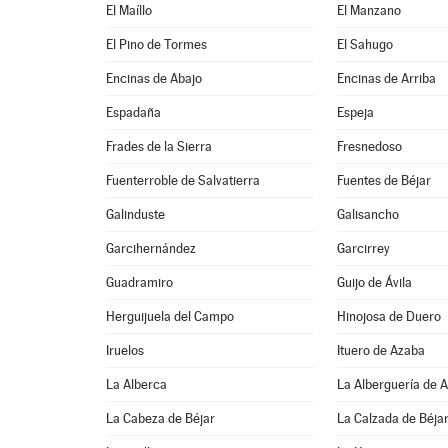
El Maíllo
El Manzano
El Pino de Tormes
El Sahugo
Encinas de Abajo
Encinas de Arriba
Espadaña
Espeja
Frades de la Sierra
Fresnedoso
Fuenterroble de Salvatierra
Fuentes de Béjar
Galinduste
Galisancho
Garcihernández
Garcirrey
Guadramiro
Guijo de Ávila
Herguijuela del Campo
Hinojosa de Duero
Iruelos
Ituero de Azaba
La Alberca
La Alberguería de 
La Cabeza de Béjar
La Calzada de Béja