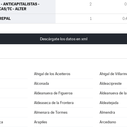
U - ANTICAPITALISTAS -
2
0
CAS/TC - ALTER
REPAL
1
0,
Descárgate los datos en xml
Ahigal de los Aceiteros
Ahigal de Villarin
Alconada
Aldeacipreste
Aldeanueva de Figueroa
Aldeanueva de la
Aldeaseca de la Frontera
Aldeatejada
Almenara de Tormes
Almendra
ca
Arapiles
Arcediano