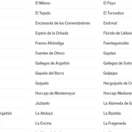
El Milano
El Payo
El Tejado
El Tornadizo
Encinasola de los Comendadores
Endrinal
Espino de la Orbada
Florida de Liéba
Fresno Alhándiga
Fuenteguinaldo
Fuentes de Oñoro
Gajates
Gallegos de Argañán
Gallegos de Solm
Gejuelo del Barro
Golpejas
Guijuelo
Herguijuela de C
Horcajo de Montemayor
Horcajo Mediane
Juzbado
La Alameda de G
Argañán
La Atalaya
La Bastida
r
La Encina
La Fregeneda