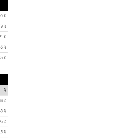
00 %
79 %
21 %
45 %
35 %
%
66 %
53 %
95 %
15 %