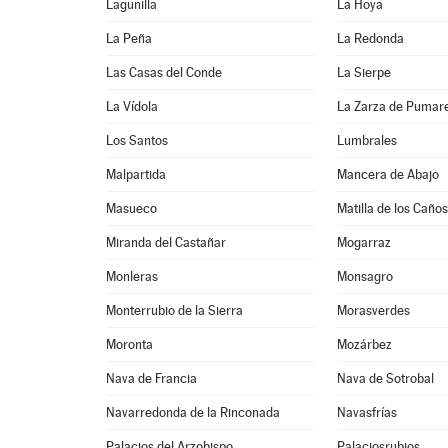
Lagunilla
La Hoya
La Peña
La Redonda
Las Casas del Conde
La Sierpe
La Vídola
La Zarza de Pumar
Los Santos
Lumbrales
Malpartida
Mancera de Abajo
Masueco
Matilla de los Caños
Miranda del Castañar
Mogarraz
Monleras
Monsagro
Monterrubio de la Sierra
Morasverdes
Moronta
Mozárbez
Nava de Francia
Nava de Sotrobal
Navarredonda de la Rinconada
Navasfrías
Palacios del Arzobispo
Palaciosrubios