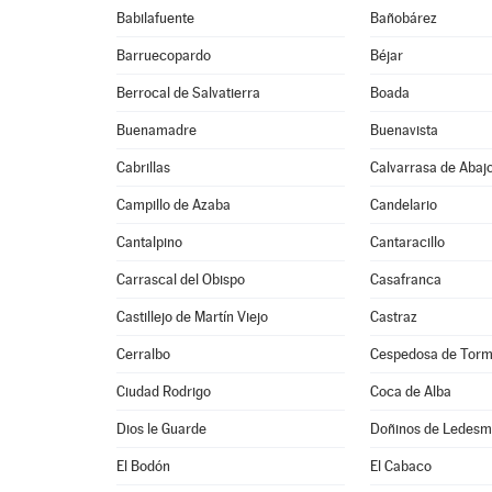
Babilafuente
Bañobárez
Barruecopardo
Béjar
Berrocal de Salvatierra
Boada
Buenamadre
Buenavista
Cabrillas
Calvarrasa de Abaj
Campillo de Azaba
Candelario
Cantalpino
Cantaracillo
Carrascal del Obispo
Casafranca
Castillejo de Martín Viejo
Castraz
Cerralbo
Cespedosa de Tor
Ciudad Rodrigo
Coca de Alba
Dios le Guarde
Doñinos de Ledes
El Bodón
El Cabaco