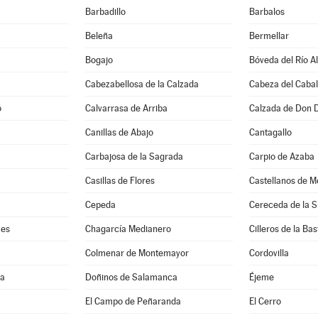
Barbadillo
Barbalos
Beleña
Bermellar
Bogajo
Bóveda del Río A
Cabezabellosa de la Calzada
Cabeza del Cabal
o
Calvarrasa de Arriba
Calzada de Don 
Canillas de Abajo
Cantagallo
Carbajosa de la Sagrada
Carpio de Azaba
Casillas de Flores
Castellanos de M
Cepeda
Cereceda de la S
mes
Chagarcía Medianero
Cilleros de la Bas
Colmenar de Montemayor
Cordovilla
ma
Doñinos de Salamanca
Éjeme
El Campo de Peñaranda
El Cerro