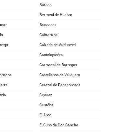
Barceo
Berrocal de Huebra
lmar
Brincones
lo
Cabrerizos
Diego
Calzada de Valdunciel
Cantalapiedra
Carrascal de Barregas
oriscos
Castellanos de Villiquera
ierra
Cerezal de Peñahorcada
tida
Cipérez
Cristóbal
El Arco
El Cubo de Don Sancho