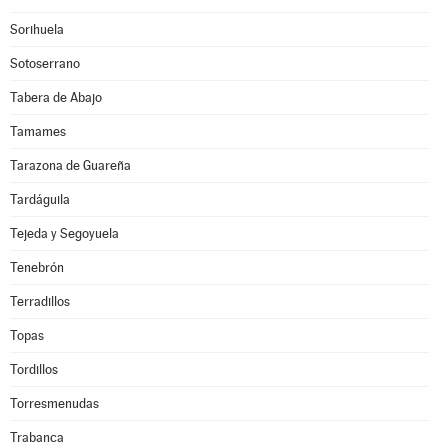
Sorihuela
Sotoserrano
Tabera de Abajo
Tamames
Tarazona de Guareña
Tardáguila
Tejeda y Segoyuela
Tenebrón
Terradillos
Topas
Tordillos
Torresmenudas
Trabanca