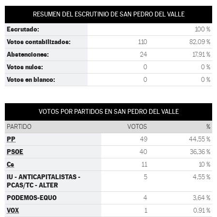
RESUMEN DEL ESCRUTINIO DE SAN PEDRO DEL VALLE
Escrutado:
100 %
Votos contabilizados:
110
82,09 %
Abstenciones:
24
17,91 %
Votos nulos:
0
0 %
Votos en blanco:
0
0 %
VOTOS POR PARTIDOS EN SAN PEDRO DEL VALLE
PARTIDO
VOTOS
%
PP
49
44,55 %
PSOE
40
36,36 %
Cs
11
10 %
IU - ANTICAPITALISTAS -
5
4,55 %
PCAS/TC - ALTER
PODEMOS-EQUO
4
3,64 %
VOX
1
0,91 %