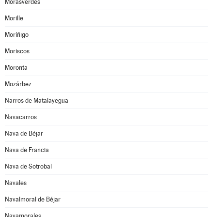
Morasverdes
Morille
Moríñigo
Moriscos
Moronta
Mozárbez
Narros de Matalayegua
Navacarros
Nava de Béjar
Nava de Francia
Nava de Sotrobal
Navales
Navalmoral de Béjar
Navamorales