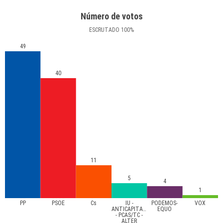
Número de votos
ESCRUTADO
100
%
49
40
11
5
4
1
PP
PSOE
Cs
IU -
PODEMOS-
VOX
ANTICAPITALISTAS
EQUO
- PCAS/TC -
ALTER