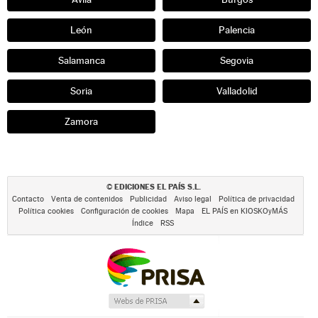
León
Palencia
Salamanca
Segovia
Soria
Valladolid
Zamora
EDICIONES EL PAÍS S.L.
©
Contacto
Venta de contenidos
Publicidad
Aviso legal
Política de privacidad
Política cookies
Configuración de cookies
Mapa
EL PAÍS en KIOSKOyMÁS
Índice
RSS