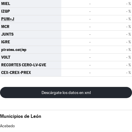
MIEL
-
- %
IZQP
-
- %
PUM+J
-
- %
MCR
-
- %
JUNTS
-
- %
IGRE
-
- %
pirates.cat/ep
-
- %
VOLT
-
- %
RECORTES CERO-LV-GVE
-
- %
CEX-CREX-PREX
-
- %
Descárgate los datos en xml
Municipios de León
Acebedo