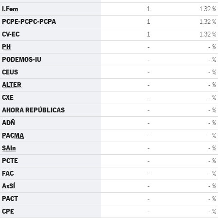
I.Fem
1
1.32 %
PCPE-PCPC-PCPA
1
1.32 %
CV-EC
1
1.32 %
PH
-
- %
PODEMOS-IU
-
- %
CEUS
-
- %
ALTER
-
- %
CXE
-
- %
AHORA REPÚBLICAS
-
- %
ADÑ
-
- %
PACMA
-
- %
SAIn
-
- %
PCTE
-
- %
FAC
-
- %
AxSÍ
-
- %
PACT
-
- %
CPE
-
- %