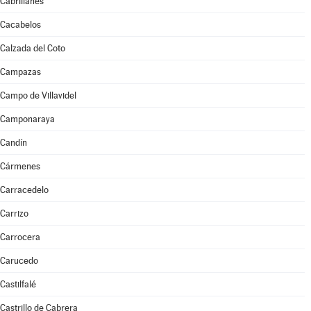
Cabrillanes
Cacabelos
Calzada del Coto
Campazas
Campo de Villavidel
Camponaraya
Candín
Cármenes
Carracedelo
Carrizo
Carrocera
Carucedo
Castilfalé
Castrillo de Cabrera