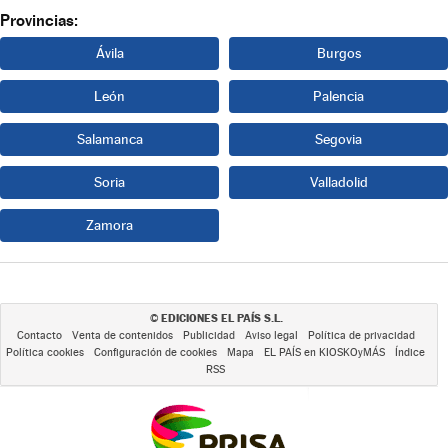
Provincias:
Ávila
Burgos
León
Palencia
Salamanca
Segovia
Soria
Valladolid
Zamora
EDICIONES EL PAÍS S.L.
©
Contacto
Venta de contenidos
Publicidad
Aviso legal
Política de privacidad
Política cookies
Configuración de cookies
Mapa
EL PAÍS en KIOSKOyMÁS
Índice
RSS