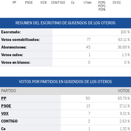
PP
PSOE
VOX
CONTIGO
Cs
I.Fem
PCPE-
CV-EC
PCPC-
PCPA
RESUMEN DEL ESCRUTINIO DE GUSENDOS DE LOS OTEROS
Escrutado:
100 %
Votos contabilizados:
77
63.11 %
Abstenciones:
45
36.89 %
Votos nulos:
1
1.3 %
Votos en blanco:
0
0 %
VOTOS POR PARTIDOS EN GUSENDOS DE LOS OTEROS
PARTIDO
VOTOS
PP
50
65.79 %
PSOE
13
17.11 %
VOX
7
9.21 %
CONTIGO
2
2.63 %
Cs
1
1.32 %