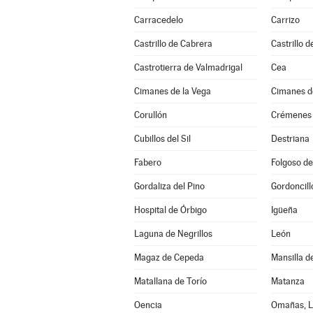
Carracedelo
Carrizo
Castrillo de Cabrera
Castrillo d
Castrotierra de Valmadrigal
Cea
Cimanes de la Vega
Cimanes de
Corullón
Crémenes
Cubillos del Sil
Destriana
Fabero
Folgoso de
Gordaliza del Pino
Gordoncill
Hospital de Órbigo
Igüeña
Laguna de Negrillos
León
Magaz de Cepeda
Mansilla d
Matallana de Torío
Matanza
Oencia
Omañas, L