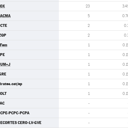
VOX
23
3.4
PACMA
5
0.7
PCTE
2
0.
ZQP
2
0.
.Fem
1
0.1
CPE
1
0.1
PUM+J
1
0.1
GRE
1
0.1
irates.cat/ep
1
0.1
OLT
1
0.1
AC
-
CPE-PCPC-PCPA
-
ECORTES CERO-LV-GVE
-