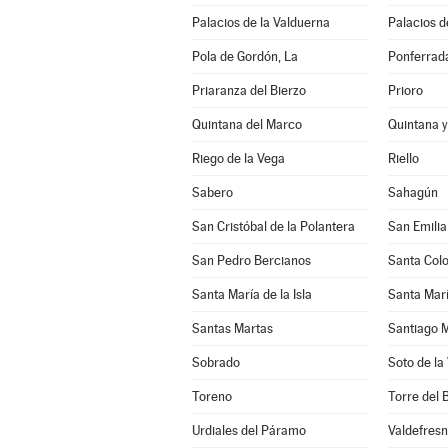
Palacios de la Valduerna
Palacios de
Pola de Gordón, La
Ponferrad
Priaranza del Bierzo
Prioro
Quintana del Marco
Quintana 
Riego de la Vega
Riello
Sabero
Sahagún
San Cristóbal de la Polantera
San Emili
San Pedro Bercianos
Santa Col
Santa María de la Isla
Santa Marí
Santas Martas
Santiago M
Sobrado
Soto de la
Toreno
Torre del 
Urdiales del Páramo
Valdefres