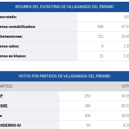
RESUMEN DEL ESCRUTINIO DE VILLADANGOS DEL PÁRAMO
scrutado:
10
otos contabilizados:
668
67.5
bstenciones:
321
32.4
otos nulos:
9
1.3
otos en blanco:
21
3.1
VOTOS POR PARTIDOS EN VILLADANGOS DEL PÁRAMO
ARTIDO
VOT
PP
253
38.3
PSOE
186
28.2
s
106
16.0
PODEMOS-IU
55
8.3