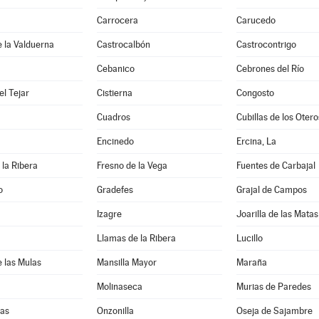
Carrocera
Carucedo
e la Valduerna
Castrocalbón
Castrocontrigo
Cebanico
Cebrones del Río
l Tejar
Cistierna
Congosto
Cuadros
Cubillas de los Otero
Encinedo
Ercina, La
 la Ribera
Fresno de la Vega
Fuentes de Carbajal
o
Gradefes
Grajal de Campos
Izagre
Joarilla de las Matas
Llamas de la Ribera
Lucillo
e las Mulas
Mansilla Mayor
Maraña
Molinaseca
Murias de Paredes
as
Onzonilla
Oseja de Sajambre