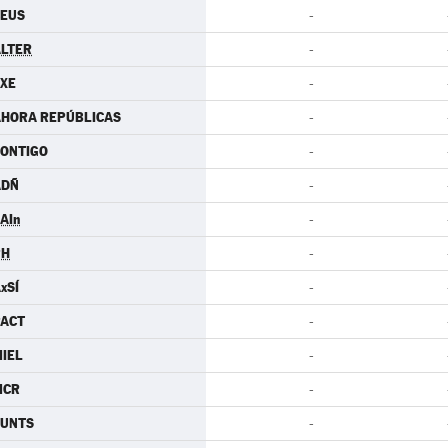
CEUS
-
LTER
-
XE
-
AHORA REPÚBLICAS
-
ONTIGO
-
ADÑ
-
AIn
-
PH
-
xSÍ
-
PACT
-
IEL
-
MCR
-
JUNTS
-