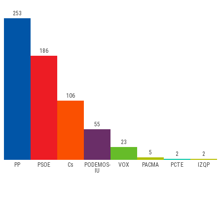
253
186
106
55
23
5
2
2
PP
PSOE
Cs
PODEMOS-
VOX
PACMA
PCTE
IZQP
IU