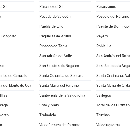
l Sil
Páramo del Sil
Peranzanes
a
Posada de Valdeón
Pozuelo del Páramo
Puebla de Lillo
Puente de Domingo 
y Congosto
Regueras de Arriba
Reyero
Rioseco de Tapia
Robla, La
San Adrián del Valle
San Andrés del Rab
ano
San Esteban de Nogales
San Justo de la Veg
omba de Curueño
Santa Colomba de Somoza
Santa Cristina de Va
a del Monte de Cea
Santa María del Páramo
Santa María de Ordá
illas
Santovenia de la Valdoncina
Sariegos
 Vega
Soto y Amío
Toral de los Guzman
Bierzo
Trabadelo
Truchas
no
Valdefuentes del Páramo
Valdelugueros