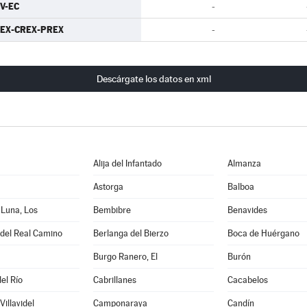
V-EC
-
EX-CREX-PREX
-
Descárgate los datos en xml
Alija del Infantado
Almanza
Astorga
Balboa
 Luna, Los
Bembibre
Benavides
 del Real Camino
Berlanga del Bierzo
Boca de Huérgano
Burgo Ranero, El
Burón
el Río
Cabrillanes
Cacabelos
illavidel
Camponaraya
Candín