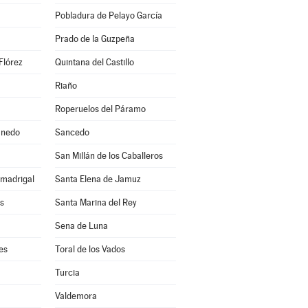
Pobladura de Pelayo García
Prado de la Guzpeña
Flórez
Quintana del Castillo
Riaño
Roperuelos del Páramo
anedo
Sancedo
a
San Millán de los Caballeros
lmadrigal
Santa Elena de Jamuz
s
Santa Marina del Rey
Sena de Luna
es
Toral de los Vados
Turcia
Valdemora