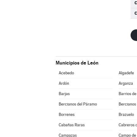
C
C
Municipios de León
Acebedo
Algadefe
Ardón
Arganza
Barjas
Barrios de
Bercianos del Páramo
Bercianos
Borrenes
Brazuelo
Cabañas Raras
Cabreros d
Campazas
Campo de V