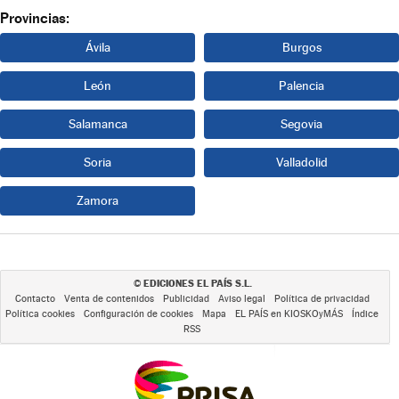
Provincias:
Ávila
Burgos
León
Palencia
Salamanca
Segovia
Soria
Valladolid
Zamora
EDICIONES EL PAÍS S.L.
©
Contacto
Venta de contenidos
Publicidad
Aviso legal
Política de privacidad
Política cookies
Configuración de cookies
Mapa
EL PAÍS en KIOSKOyMÁS
Índice
RSS