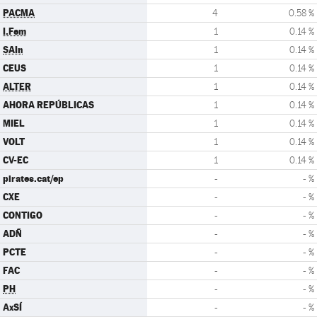
PACMA
4
0.58 %
I.Fem
1
0.14 %
SAIn
1
0.14 %
CEUS
1
0.14 %
ALTER
1
0.14 %
AHORA REPÚBLICAS
1
0.14 %
MIEL
1
0.14 %
VOLT
1
0.14 %
CV-EC
1
0.14 %
pirates.cat/ep
-
- %
CXE
-
- %
CONTIGO
-
- %
ADÑ
-
- %
PCTE
-
- %
FAC
-
- %
PH
-
- %
AxSÍ
-
- %