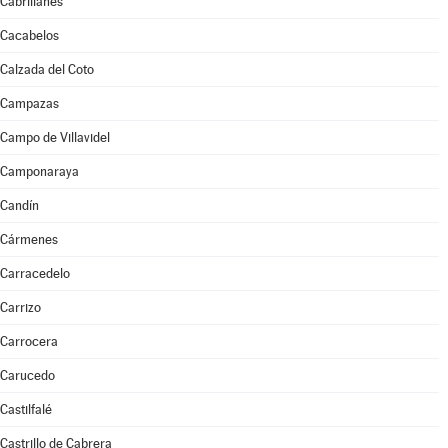
Cabrillanes
Cacabelos
Calzada del Coto
Campazas
Campo de Villavidel
Camponaraya
Candín
Cármenes
Carracedelo
Carrizo
Carrocera
Carucedo
Castilfalé
Castrillo de Cabrera