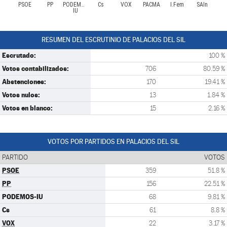
PSOE
PP
PODEMOS-
Cs
VOX
PACMA
I.Fem
SAIn
IU
RESUMEN DEL ESCRUTINIO DE PALACIOS DEL SIL
Escrutado:
100 %
Votos contabilizados:
706
80.59 %
Abstenciones:
170
19.41 %
Votos nulos:
13
1.84 %
Votos en blanco:
15
2.16 %
VOTOS POR PARTIDOS EN PALACIOS DEL SIL
PARTIDO
VOTOS
PSOE
359
51.8 %
PP
156
22.51 %
PODEMOS-IU
68
9.81 %
Cs
61
8.8 %
VOX
22
3.17 %