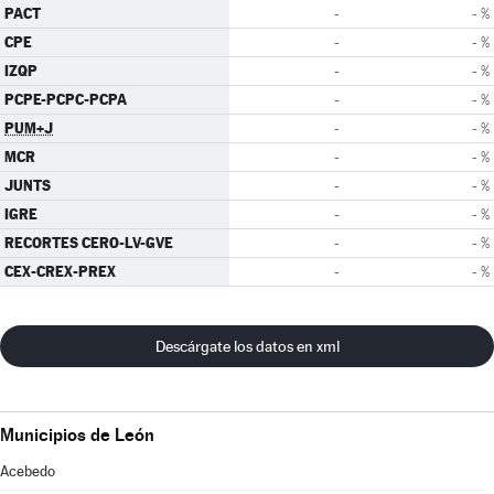
PACT
-
- %
CPE
-
- %
IZQP
-
- %
PCPE-PCPC-PCPA
-
- %
PUM+J
-
- %
MCR
-
- %
JUNTS
-
- %
IGRE
-
- %
RECORTES CERO-LV-GVE
-
- %
CEX-CREX-PREX
-
- %
Descárgate los datos en xml
Municipios de León
Acebedo