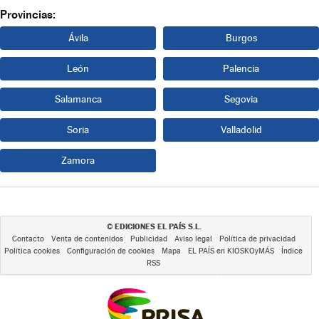
Provincias:
Ávila
Burgos
León
Palencia
Salamanca
Segovia
Soria
Valladolid
Zamora
EDICIONES EL PAÍS S.L.
©
Contacto
Venta de contenidos
Publicidad
Aviso legal
Política de privacidad
Política cookies
Configuración de cookies
Mapa
EL PAÍS en KIOSKOyMÁS
Índice
RSS