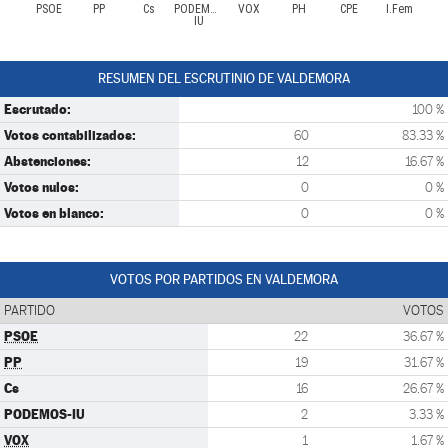
PSOE
PP
Cs
PODEMOS-
VOX
PH
CPE
I.Fem
IU
RESUMEN DEL ESCRUTINIO DE VALDEMORA
Escrutado:
100 %
Votos contabilizados:
60
83.33 %
Abstenciones:
12
16.67 %
Votos nulos:
0
0 %
Votos en blanco:
0
0 %
VOTOS POR PARTIDOS EN VALDEMORA
PARTIDO
VOTOS
PSOE
22
36.67 %
PP
19
31.67 %
Cs
16
26.67 %
PODEMOS-IU
2
3.33 %
VOX
1
1.67 %