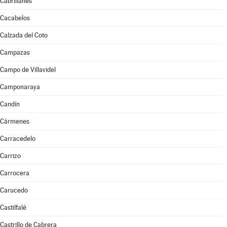
Cabrillanes
Cacabelos
Calzada del Coto
Campazas
Campo de Villavidel
Camponaraya
Candín
Cármenes
Carracedelo
Carrizo
Carrocera
Carucedo
Castilfalé
Castrillo de Cabrera