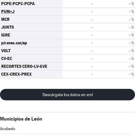
PCPE-PCPC-PCPA
-
- %
PUM+J
-
- %
MCR
-
- %
JUNTS
-
- %
IGRE
-
- %
pirates.cat/ep
-
- %
VOLT
-
- %
CV-EC
-
- %
RECORTES CERO-LV-GVE
-
- %
CEX-CREX-PREX
-
- %
Descárgate los datos en xml
Municipios de León
Acebedo