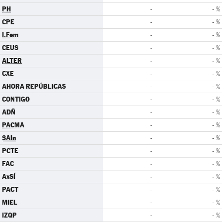
PH
-
- %
CPE
-
- %
I.Fem
-
- %
CEUS
-
- %
ALTER
-
- %
CXE
-
- %
AHORA REPÚBLICAS
-
- %
CONTIGO
-
- %
ADÑ
-
- %
PACMA
-
- %
SAIn
-
- %
PCTE
-
- %
FAC
-
- %
AxSÍ
-
- %
PACT
-
- %
MIEL
-
- %
IZQP
-
- %