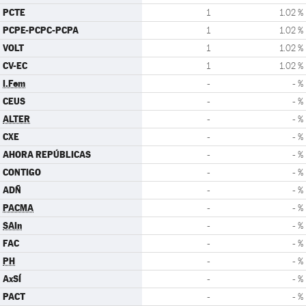
PCTE
1
1.02 %
PCPE-PCPC-PCPA
1
1.02 %
VOLT
1
1.02 %
CV-EC
1
1.02 %
I.Fem
-
- %
CEUS
-
- %
ALTER
-
- %
CXE
-
- %
AHORA REPÚBLICAS
-
- %
CONTIGO
-
- %
ADÑ
-
- %
PACMA
-
- %
SAIn
-
- %
FAC
-
- %
PH
-
- %
AxSÍ
-
- %
PACT
-
- %