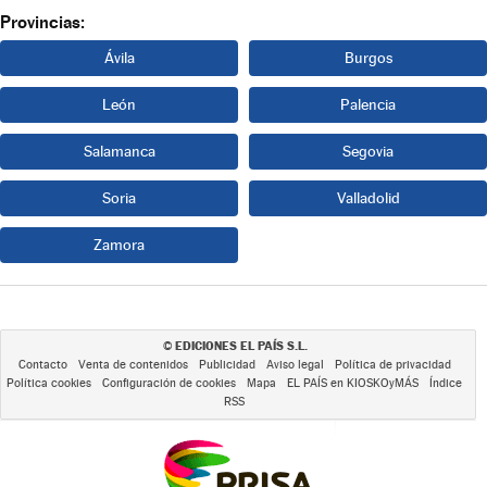
Provincias:
Ávila
Burgos
León
Palencia
Salamanca
Segovia
Soria
Valladolid
Zamora
EDICIONES EL PAÍS S.L.
©
Contacto
Venta de contenidos
Publicidad
Aviso legal
Política de privacidad
Política cookies
Configuración de cookies
Mapa
EL PAÍS en KIOSKOyMÁS
Índice
RSS