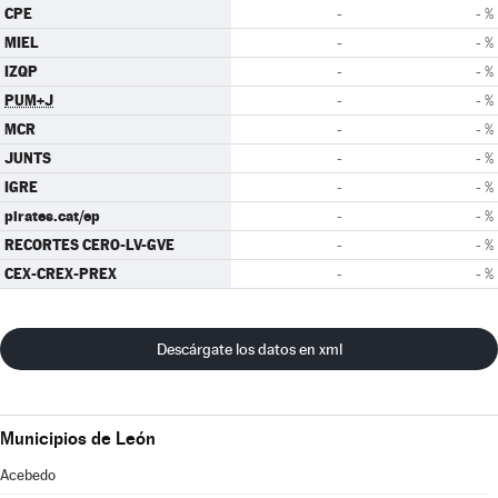
CPE
-
- %
MIEL
-
- %
IZQP
-
- %
PUM+J
-
- %
MCR
-
- %
JUNTS
-
- %
IGRE
-
- %
pirates.cat/ep
-
- %
RECORTES CERO-LV-GVE
-
- %
CEX-CREX-PREX
-
- %
Descárgate los datos en xml
Municipios de León
Acebedo