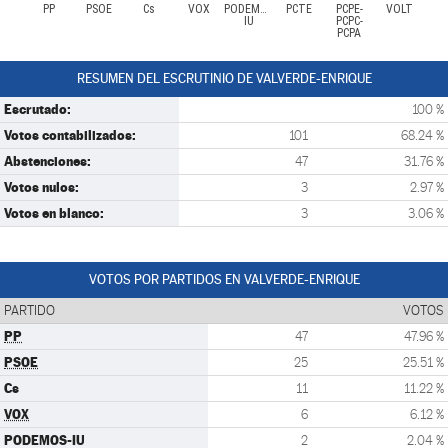
PP
PSOE
Cs
VOX
PODEMOS-
PCTE
PCPE-
VOLT
IU
PCPC-
PCPA
RESUMEN DEL ESCRUTINIO DE VALVERDE-ENRIQUE
Escrutado:
100 %
Votos contabilizados:
101
68.24 %
Abstenciones:
47
31.76 %
Votos nulos:
3
2.97 %
Votos en blanco:
3
3.06 %
VOTOS POR PARTIDOS EN VALVERDE-ENRIQUE
PARTIDO
VOTOS
PP
47
47.96 %
PSOE
25
25.51 %
Cs
11
11.22 %
VOX
6
6.12 %
PODEMOS-IU
2
2.04 %