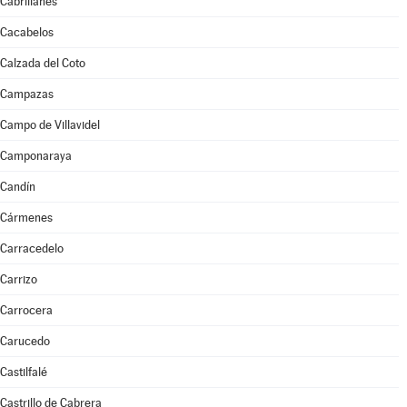
Cabrillanes
Cacabelos
Calzada del Coto
Campazas
Campo de Villavidel
Camponaraya
Candín
Cármenes
Carracedelo
Carrizo
Carrocera
Carucedo
Castilfalé
Castrillo de Cabrera