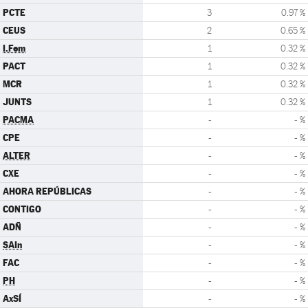
PCTE
3
0.97 %
CEUS
2
0.65 %
I.Fem
1
0.32 %
PACT
1
0.32 %
MCR
1
0.32 %
JUNTS
1
0.32 %
PACMA
-
- %
CPE
-
- %
ALTER
-
- %
CXE
-
- %
AHORA REPÚBLICAS
-
- %
CONTIGO
-
- %
ADÑ
-
- %
SAIn
-
- %
FAC
-
- %
PH
-
- %
AxSÍ
-
- %