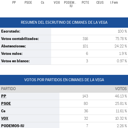
PP
PSOE
Cs
VOX
PODEMOS-
PCTE
CEUS
I.Fem
IU
RESUMEN DEL ESCRUTINIO DE CIMANES DE LA VEGA
Escrutado:
100 %
Votos contabilizados:
316
75.78 %
Abstenciones:
101
24.22 %
Votos nulos:
6
1.9 %
Votos en blanco:
3
0.97 %
VOTOS POR PARTIDOS EN CIMANES DE LA VEGA
PARTIDO
VOTOS
PP
143
46.13 %
PSOE
80
25.81 %
Cs
36
11.61 %
VOX
32
10.32 %
PODEMOS-IU
7
2.26 %