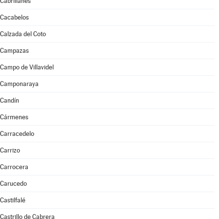
Cabrillanes
Cacabelos
Calzada del Coto
Campazas
Campo de Villavidel
Camponaraya
Candín
Cármenes
Carracedelo
Carrizo
Carrocera
Carucedo
Castilfalé
Castrillo de Cabrera