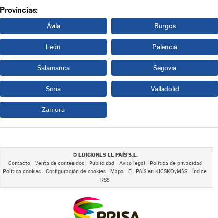
Provincias:
Ávila
Burgos
León
Palencia
Salamanca
Segovia
Soria
Valladolid
Zamora
EDICIONES EL PAÍS S.L.
©
Contacto
Venta de contenidos
Publicidad
Aviso legal
Política de privacidad
Política cookies
Configuración de cookies
Mapa
EL PAÍS en KIOSKOyMÁS
Índice
RSS