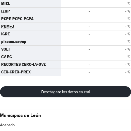
MIEL
-
- %
IZQP
-
- %
PCPE-PCPC-PCPA
-
- %
PUM+J
-
- %
IGRE
-
- %
pirates.cat/ep
-
- %
VOLT
-
- %
CV-EC
-
- %
RECORTES CERO-LV-GVE
-
- %
CEX-CREX-PREX
-
- %
Descárgate los datos en xml
Municipios de León
Acebedo