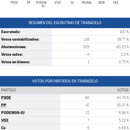
PSOE
PP
PODEMOS-
VOX
Cs
PACMA
MCR
FAC
IU
RESUMEN DEL ESCRUTINIO DE TRABADELO
Escrutado:
100 %
Votos contabilizados:
138
39.77 %
Abstenciones:
209
60.23 %
Votos nulos:
4
2.9 %
Votos en blanco:
1
0.75 %
VOTOS POR PARTIDOS EN TRABADELO
PARTIDO
VOTOS
PSOE
60
44.78 %
PP
47
35.07 %
PODEMOS-IU
12
8.96 %
VOX
7
5.22 %
Cs
6
4.48 %