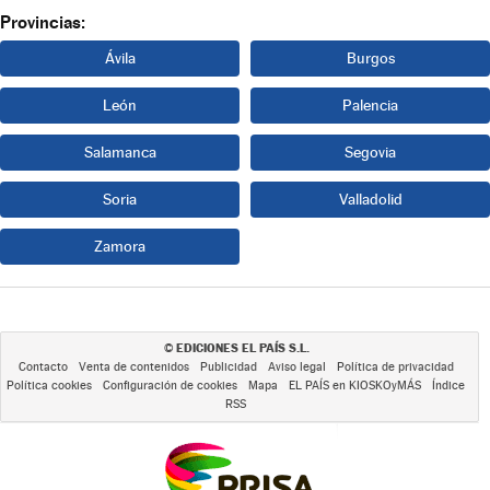
Provincias:
Ávila
Burgos
León
Palencia
Salamanca
Segovia
Soria
Valladolid
Zamora
EDICIONES EL PAÍS S.L.
©
Contacto
Venta de contenidos
Publicidad
Aviso legal
Política de privacidad
Política cookies
Configuración de cookies
Mapa
EL PAÍS en KIOSKOyMÁS
Índice
RSS