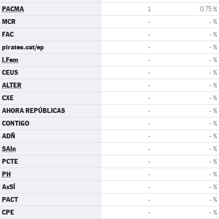
PACMA
1
0.75 %
MCR
-
- %
FAC
-
- %
pirates.cat/ep
-
- %
I.Fem
-
- %
CEUS
-
- %
ALTER
-
- %
CXE
-
- %
AHORA REPÚBLICAS
-
- %
CONTIGO
-
- %
ADÑ
-
- %
SAIn
-
- %
PCTE
-
- %
PH
-
- %
AxSÍ
-
- %
PACT
-
- %
CPE
-
- %