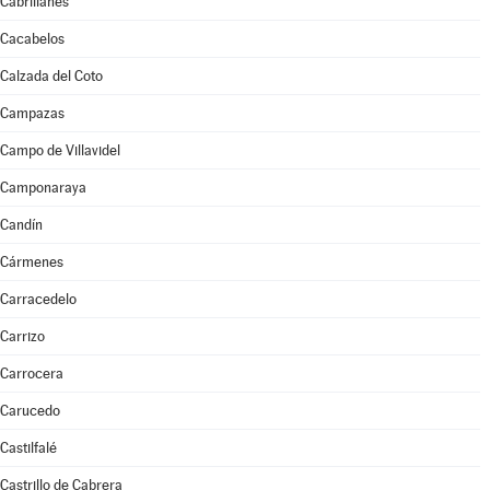
Cabrillanes
Cacabelos
Calzada del Coto
Campazas
Campo de Villavidel
Camponaraya
Candín
Cármenes
Carracedelo
Carrizo
Carrocera
Carucedo
Castilfalé
Castrillo de Cabrera