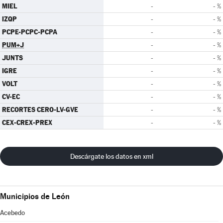
MIEL
-
- %
IZQP
-
- %
PCPE-PCPC-PCPA
-
- %
PUM+J
-
- %
JUNTS
-
- %
IGRE
-
- %
VOLT
-
- %
CV-EC
-
- %
RECORTES CERO-LV-GVE
-
- %
CEX-CREX-PREX
-
- %
Descárgate los datos en xml
Municipios de León
Acebedo