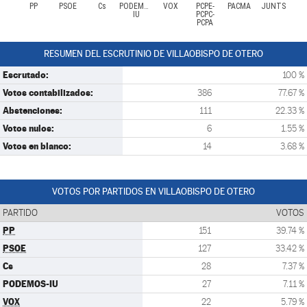
PP
PSOE
Cs
PODEMOS-
VOX
PCPE-
PACMA
JUNTS
IU
PCPC-
PCPA
RESUMEN DEL ESCRUTINIO DE VILLAOBISPO DE OTERO
Escrutado:
100 %
Votos contabilizados:
386
77.67 %
Abstenciones:
111
22.33 %
Votos nulos:
6
1.55 %
Votos en blanco:
14
3.68 %
VOTOS POR PARTIDOS EN VILLAOBISPO DE OTERO
PARTIDO
VOTOS
PP
151
39.74 %
PSOE
127
33.42 %
Cs
28
7.37 %
PODEMOS-IU
27
7.11 %
VOX
22
5.79 %