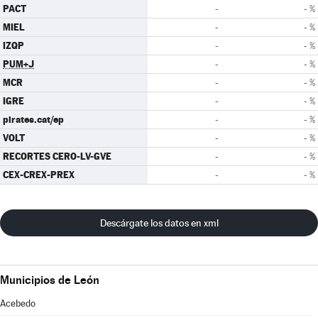
PACT
-
- %
MIEL
-
- %
IZQP
-
- %
PUM+J
-
- %
MCR
-
- %
IGRE
-
- %
pirates.cat/ep
-
- %
VOLT
-
- %
RECORTES CERO-LV-GVE
-
- %
CEX-CREX-PREX
-
- %
Descárgate los datos en xml
Municipios de León
Acebedo