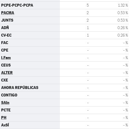
PCPE-PCPC-PCPA
5
1.32 %
PACMA
2
0.53 %
JUNTS
2
0.53 %
ADÑ
1
0.26 %
CV-EC
1
0.26 %
FAC
-
- %
CPE
-
- %
I.Fem
-
- %
CEUS
-
- %
ALTER
-
- %
CXE
-
- %
AHORA REPÚBLICAS
-
- %
CONTIGO
-
- %
SAIn
-
- %
PCTE
-
- %
PH
-
- %
AxSÍ
-
- %