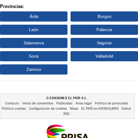
Provincias:
Ávila
Burgos
León
Palencia
Salamanca
Segovia
Soria
Valladolid
Zamora
EDICIONES EL PAÍS S.L.
©
Contacto
Venta de contenidos
Publicidad
Aviso legal
Política de privacidad
Política cookies
Configuración de cookies
Mapa
EL PAÍS en KIOSKOyMÁS
Índice
RSS