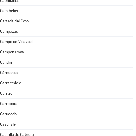
Cabrillanes
Cacabelos
Calzada del Coto
Campazas
Campo de Villavidel
Camponaraya
Candín
Cármenes
Carracedelo
Carrizo
Carrocera
Carucedo
Castilfalé
Castrillo de Cabrera