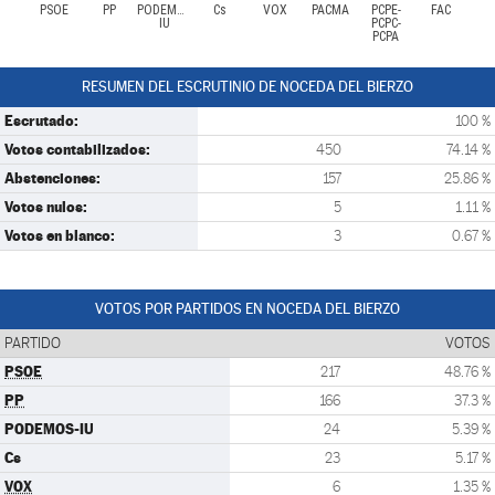
PSOE
PP
PODEMOS-
Cs
VOX
PACMA
PCPE-
FAC
IU
PCPC-
PCPA
RESUMEN DEL ESCRUTINIO DE NOCEDA DEL BIERZO
Escrutado:
100 %
Votos contabilizados:
450
74.14 %
Abstenciones:
157
25.86 %
Votos nulos:
5
1.11 %
Votos en blanco:
3
0.67 %
VOTOS POR PARTIDOS EN NOCEDA DEL BIERZO
PARTIDO
VOTOS
PSOE
217
48.76 %
PP
166
37.3 %
PODEMOS-IU
24
5.39 %
Cs
23
5.17 %
VOX
6
1.35 %