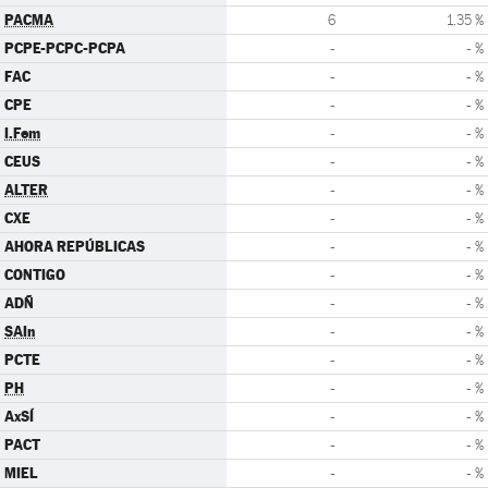
PACMA
6
1.35 %
PCPE-PCPC-PCPA
-
- %
FAC
-
- %
CPE
-
- %
I.Fem
-
- %
CEUS
-
- %
ALTER
-
- %
CXE
-
- %
AHORA REPÚBLICAS
-
- %
CONTIGO
-
- %
ADÑ
-
- %
SAIn
-
- %
PCTE
-
- %
PH
-
- %
AxSÍ
-
- %
PACT
-
- %
MIEL
-
- %