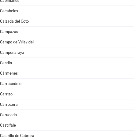
Cabrillanes
Cacabelos
Calzada del Coto
Campazas
Campo de Villavidel
Camponaraya
Candín
Cármenes
Carracedelo
Carrizo
Carrocera
Carucedo
Castilfalé
Castrillo de Cabrera