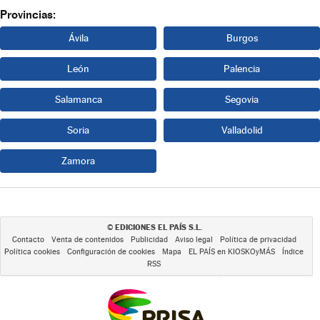
Provincias:
Ávila
Burgos
León
Palencia
Salamanca
Segovia
Soria
Valladolid
Zamora
EDICIONES EL PAÍS S.L.
©
Contacto
Venta de contenidos
Publicidad
Aviso legal
Política de privacidad
Política cookies
Configuración de cookies
Mapa
EL PAÍS en KIOSKOyMÁS
Índice
RSS