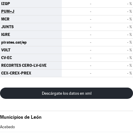
IZQP
-
- %
PUM+J
-
- %
MCR
-
- %
JUNTS
-
- %
IGRE
-
- %
pirates.cat/ep
-
- %
VOLT
-
- %
CV-EC
-
- %
RECORTES CERO-LV-GVE
-
- %
CEX-CREX-PREX
-
- %
Descárgate los datos en xml
Municipios de León
Acebedo