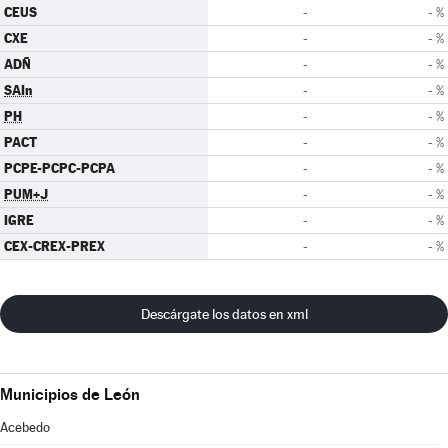
CEUS
-
- %
CXE
-
- %
ADÑ
-
- %
SAIn
-
- %
PH
-
- %
PACT
-
- %
PCPE-PCPC-PCPA
-
- %
PUM+J
-
- %
IGRE
-
- %
CEX-CREX-PREX
-
- %
Descárgate los datos en xml
Municipios de León
Acebedo