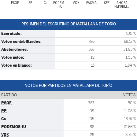
PSOE
PP
Cs
PODEMOS-
VOX
PACMA
CPE
AHORA
IU
REPÚBLICAS
RESUMEN DEL ESCRUTINIO DE MATALLANA DE TORÍO
Escrutado:
100 %
Votos contabilizados:
786
68.17 %
Abstenciones:
367
31.83 %
Votos nulos:
12
1.53 %
Votos en blanco:
15
1.94 %
VOTOS POR PARTIDOS EN MATALLANA DE TORÍO
PARTIDO
VOTOS
PSOE
387
50 %
PP
109
14.08 %
Cs
105
13.57 %
PODEMOS-IU
98
12.66 %
VOX
29
3.75 %