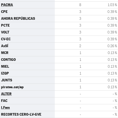
PACMA
8
1.03 %
CPE
3
0.39 %
AHORA REPÚBLICAS
3
0.39 %
PCTE
3
0.39 %
VOLT
3
0.39 %
CV-EC
3
0.39 %
AxSÍ
2
0.26 %
MCR
1
0.13 %
CONTIGO
1
0.13 %
MIEL
1
0.13 %
IZQP
1
0.13 %
JUNTS
1
0.13 %
pirates.cat/ep
1
0.13 %
ALTER
-
- %
FAC
-
- %
I.Fem
-
- %
RECORTES CERO-LV-GVE
-
- %