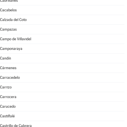
Cabrillanes
Cacabelos
Calzada del Coto
Campazas
Campo de Villavidel
Camponaraya
Candín
Cármenes
Carracedelo
Carrizo
Carrocera
Carucedo
Castilfalé
Castrillo de Cabrera