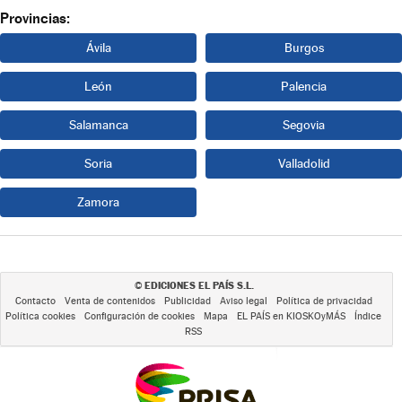
Provincias:
Ávila
Burgos
León
Palencia
Salamanca
Segovia
Soria
Valladolid
Zamora
EDICIONES EL PAÍS S.L.
©
Contacto
Venta de contenidos
Publicidad
Aviso legal
Política de privacidad
Política cookies
Configuración de cookies
Mapa
EL PAÍS en KIOSKOyMÁS
Índice
RSS