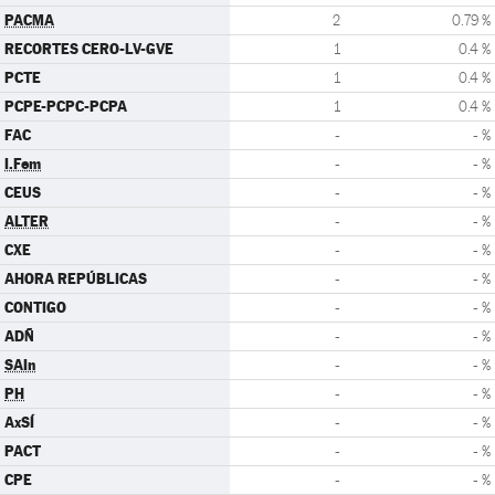
PACMA
2
0.79 %
RECORTES CERO-LV-GVE
1
0.4 %
PCTE
1
0.4 %
PCPE-PCPC-PCPA
1
0.4 %
FAC
-
- %
I.Fem
-
- %
CEUS
-
- %
ALTER
-
- %
CXE
-
- %
AHORA REPÚBLICAS
-
- %
CONTIGO
-
- %
ADÑ
-
- %
SAIn
-
- %
PH
-
- %
AxSÍ
-
- %
PACT
-
- %
CPE
-
- %