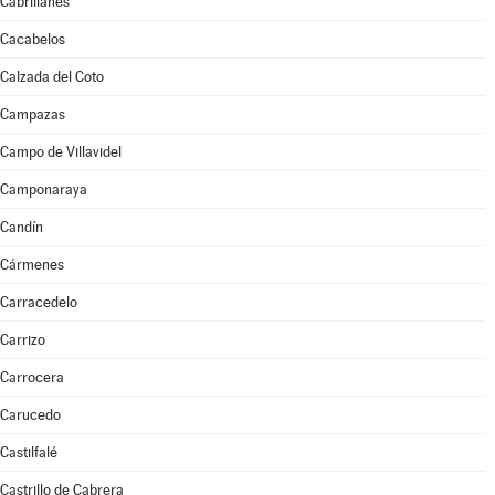
Cabrillanes
Cacabelos
Calzada del Coto
Campazas
Campo de Villavidel
Camponaraya
Candín
Cármenes
Carracedelo
Carrizo
Carrocera
Carucedo
Castilfalé
Castrillo de Cabrera