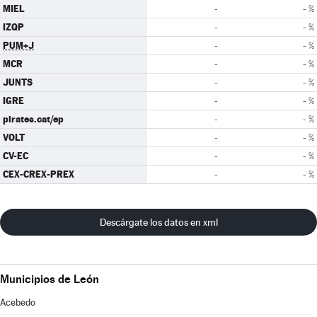
MIEL
-
- %
IZQP
-
- %
PUM+J
-
- %
MCR
-
- %
JUNTS
-
- %
IGRE
-
- %
pirates.cat/ep
-
- %
VOLT
-
- %
CV-EC
-
- %
CEX-CREX-PREX
-
- %
Descárgate los datos en xml
Municipios de León
Acebedo