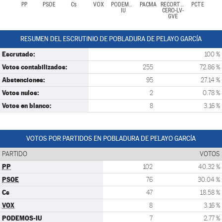
PP
PSOE
Cs
VOX
PODEMOS-
PACMA
RECORTES
PCTE
IU
CERO-LV-
GVE
RESUMEN DEL ESCRUTINIO DE POBLADURA DE PELAYO GARCÍA
Escrutado:
100 %
Votos contabilizados:
255
72.86 %
Abstenciones:
95
27.14 %
Votos nulos:
2
0.78 %
Votos en blanco:
8
3.16 %
VOTOS POR PARTIDOS EN POBLADURA DE PELAYO GARCÍA
PARTIDO
VOTOS
PP
102
40.32 %
PSOE
76
30.04 %
Cs
47
18.58 %
VOX
8
3.16 %
PODEMOS-IU
7
2.77 %