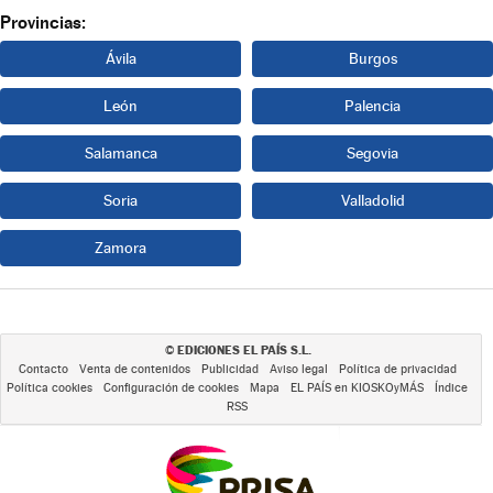
Provincias:
Ávila
Burgos
León
Palencia
Salamanca
Segovia
Soria
Valladolid
Zamora
EDICIONES EL PAÍS S.L.
©
Contacto
Venta de contenidos
Publicidad
Aviso legal
Política de privacidad
Política cookies
Configuración de cookies
Mapa
EL PAÍS en KIOSKOyMÁS
Índice
RSS