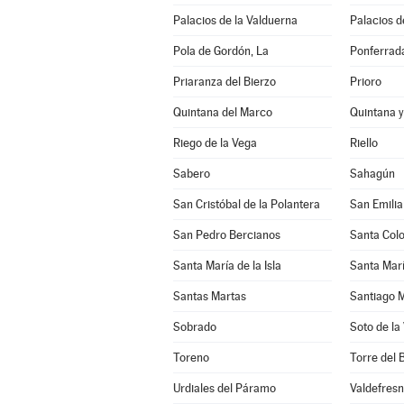
Palacios de la Valduerna
Palacios de
Pola de Gordón, La
Ponferrad
Priaranza del Bierzo
Prioro
Quintana del Marco
Quintana 
Riego de la Vega
Riello
Sabero
Sahagún
San Cristóbal de la Polantera
San Emili
San Pedro Bercianos
Santa Col
Santa María de la Isla
Santa Marí
Santas Martas
Santiago M
Sobrado
Soto de la
Toreno
Torre del 
Urdiales del Páramo
Valdefres