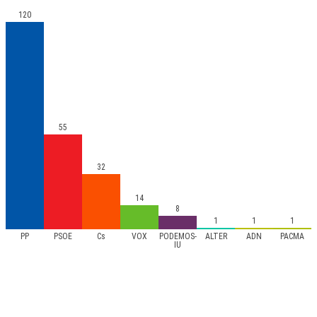
120
55
32
14
8
1
1
1
PP
PSOE
Cs
VOX
PODEMOS-
ALTER
ADÑ
PACMA
IU