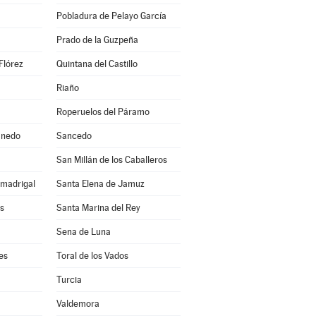
Pobladura de Pelayo García
Prado de la Guzpeña
Flórez
Quintana del Castillo
Riaño
Roperuelos del Páramo
anedo
Sancedo
a
San Millán de los Caballeros
lmadrigal
Santa Elena de Jamuz
s
Santa Marina del Rey
Sena de Luna
es
Toral de los Vados
Turcia
Valdemora