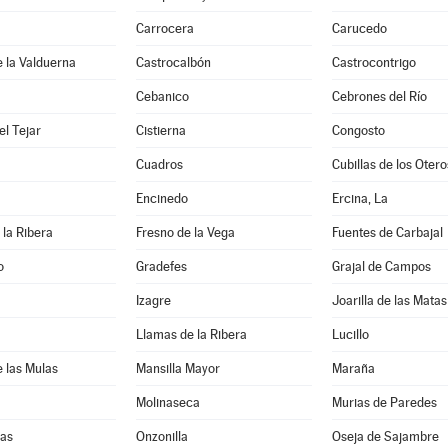
Carrocera
Carucedo
e la Valduerna
Castrocalbón
Castrocontrigo
Cebanico
Cebrones del Río
l Tejar
Cistierna
Congosto
Cuadros
Cubillas de los Otero
Encinedo
Ercina, La
 la Ribera
Fresno de la Vega
Fuentes de Carbajal
o
Gradefes
Grajal de Campos
Izagre
Joarilla de las Matas
Llamas de la Ribera
Lucillo
e las Mulas
Mansilla Mayor
Maraña
Molinaseca
Murias de Paredes
as
Onzonilla
Oseja de Sajambre