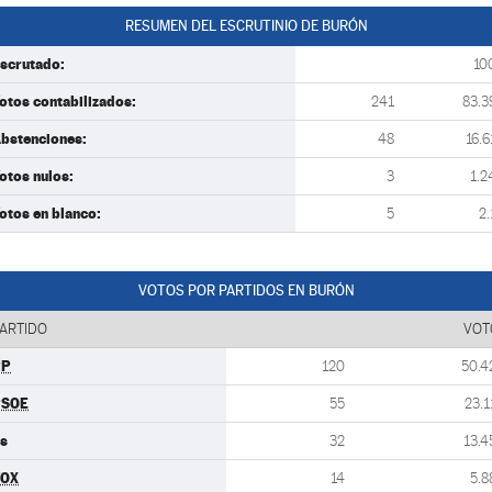
RESUMEN DEL ESCRUTINIO DE BURÓN
scrutado:
10
otos contabilizados:
241
83.3
bstenciones:
48
16.6
otos nulos:
3
1.2
otos en blanco:
5
2.
VOTOS POR PARTIDOS EN BURÓN
ARTIDO
VOT
PP
120
50.4
PSOE
55
23.1
s
32
13.4
VOX
14
5.8