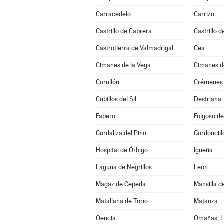
Carracedelo
Carrizo
Castrillo de Cabrera
Castrillo d
Castrotierra de Valmadrigal
Cea
Cimanes de la Vega
Cimanes de
Corullón
Crémenes
Cubillos del Sil
Destriana
Fabero
Folgoso de
Gordaliza del Pino
Gordoncill
Hospital de Órbigo
Igüeña
Laguna de Negrillos
León
Magaz de Cepeda
Mansilla d
Matallana de Torío
Matanza
Oencia
Omañas, L