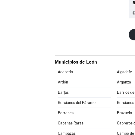
R
C
Municipios de León
Acebedo
Algadefe
Ardón
Arganza
Barjas
Barrios de
Bercianos del Páramo
Bercianos
Borrenes
Brazuelo
Cabañas Raras
Cabreros d
Campazas
Campo de V