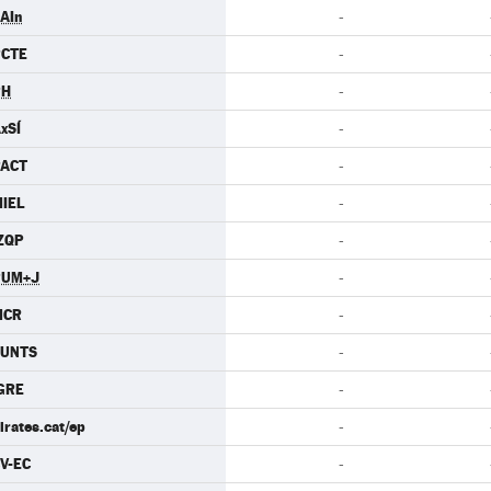
AIn
-
PCTE
-
PH
-
xSÍ
-
PACT
-
IEL
-
ZQP
-
PUM+J
-
MCR
-
JUNTS
-
GRE
-
irates.cat/ep
-
V-EC
-