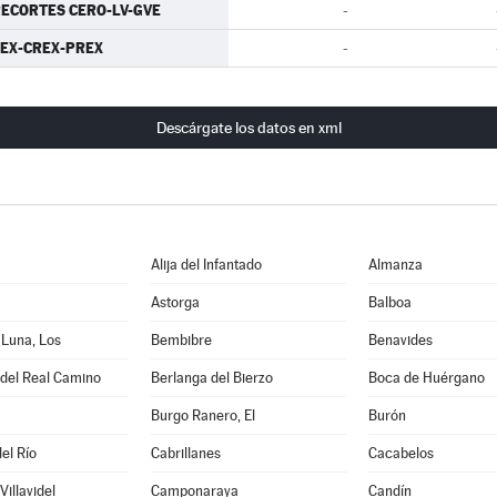
ECORTES CERO-LV-GVE
-
EX-CREX-PREX
-
Descárgate los datos en xml
Alija del Infantado
Almanza
Astorga
Balboa
 Luna, Los
Bembibre
Benavides
 del Real Camino
Berlanga del Bierzo
Boca de Huérgano
Burgo Ranero, El
Burón
el Río
Cabrillanes
Cacabelos
illavidel
Camponaraya
Candín