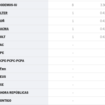
PODEMOS-IU
8
3.3
LTER
1
0.4
ADÑ
1
0.4
PACMA
1
0.4
OLT
1
0.4
AC
-
CPE
-
CPE-PCPC-PCPA
-
.Fem
-
CEUS
-
XE
-
AHORA REPÚBLICAS
-
ONTIGO
-