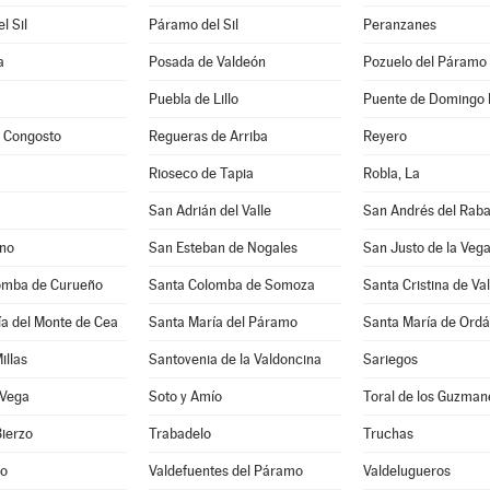
l Sil
Páramo del Sil
Peranzanes
a
Posada de Valdeón
Pozuelo del Páramo
Puebla de Lillo
Puente de Domingo 
y Congosto
Regueras de Arriba
Reyero
Rioseco de Tapia
Robla, La
San Adrián del Valle
San Andrés del Rab
ano
San Esteban de Nogales
San Justo de la Veg
omba de Curueño
Santa Colomba de Somoza
Santa Cristina de Va
a del Monte de Cea
Santa María del Páramo
Santa María de Ordá
illas
Santovenia de la Valdoncina
Sariegos
 Vega
Soto y Amío
Toral de los Guzman
Bierzo
Trabadelo
Truchas
no
Valdefuentes del Páramo
Valdelugueros