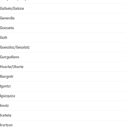
Gallués/Galoze
Genevilla
Goizueta
Goñi
Guesálaz/Gesalatz
Guirguillano
Huarte/Uharte
Ibargoiti
Igantzi
Igúzquiza
Imotz
Irañeta
Irurtzun