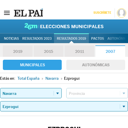
SUSCRÍBETE
26M | Elec
NOTICIAS
RESULTADOS 2023
RESULTADOS 2019
PACTOS
AUTONÓMIC
2019
2015
2011
2007
MUNICIPALES
AUTONÓMICAS
Estás en:
Total España
»
Navarra
»
Ezprogui