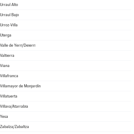
Urraul Alto
Urraul Bajo
Urroz-Villa
Uterga
Valle de Yerri/Deierri
Valtierra
Viana
Villafranca
Villamayor de Monjardín
Villatuerta
Villava/Atarrabia
Yesa
Zabalza/Zabaltza