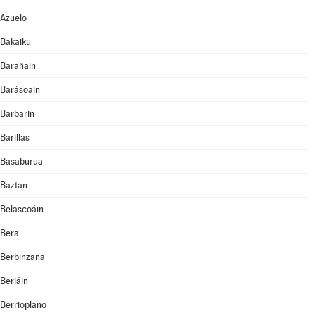
Azuelo
Bakaiku
Barañain
Barásoain
Barbarin
Barillas
Basaburua
Baztan
Belascoáin
Bera
Berbinzana
Beriáin
Berrioplano