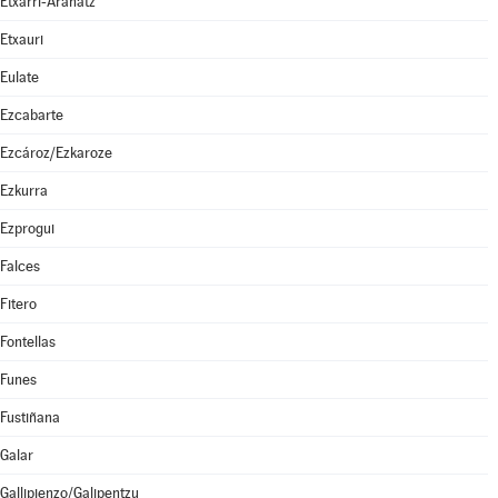
Etxarri-Aranatz
Etxauri
Eulate
Ezcabarte
Ezcároz/Ezkaroze
Ezkurra
Ezprogui
Falces
Fitero
Fontellas
Funes
Fustiñana
Galar
Gallipienzo/Galipentzu