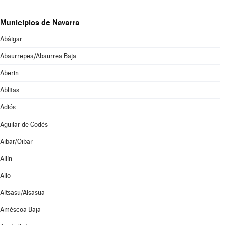
Municipios de Navarra
Abáigar
Abaurrepea/Abaurrea Baja
Aberin
Ablitas
Adiós
Aguilar de Codés
Aibar/Oibar
Allín
Allo
Altsasu/Alsasua
Améscoa Baja