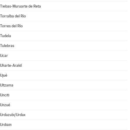
Tiebas-Muruarte de Reta
Torralba del Río
Torres del Río
Tudela
Tulebras
Ucar
Uharte-Arakil
Ujué
Ultzama
Unciti
Unzué
Urdazubi/Urdax
Urdiain