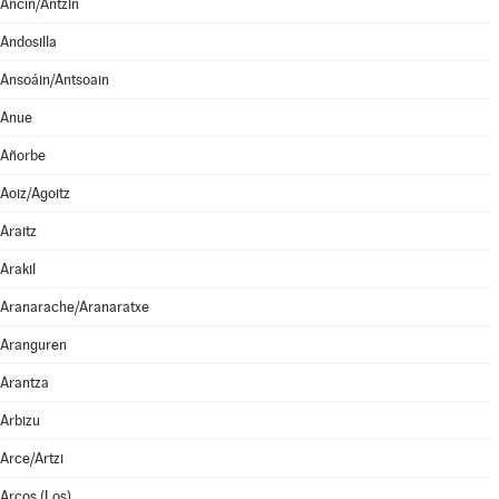
Ancín/Antzin
Andosilla
Ansoáin/Antsoain
Anue
Añorbe
Aoiz/Agoitz
Araitz
Arakil
Aranarache/Aranaratxe
Aranguren
Arantza
Arbizu
Arce/Artzi
Arcos (Los)