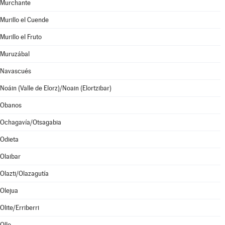
Murchante
Murillo el Cuende
Murillo el Fruto
Muruzábal
Navascués
Noáin (Valle de Elorz)/Noain (Elortzibar)
Obanos
Ochagavía/Otsagabia
Odieta
Olaibar
Olazti/Olazagutía
Olejua
Olite/Erriberri
Ollo