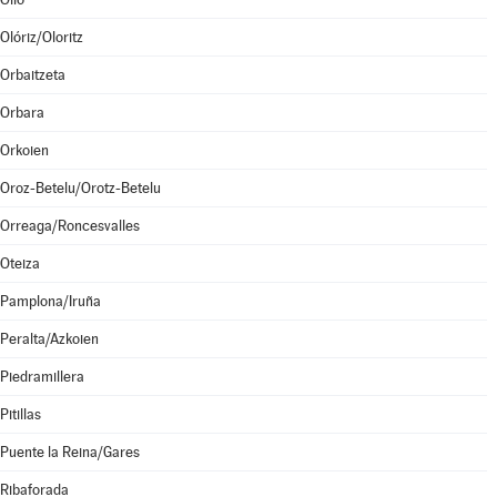
Olóriz/Oloritz
Orbaitzeta
Orbara
Orkoien
Oroz-Betelu/Orotz-Betelu
Orreaga/Roncesvalles
Oteiza
Pamplona/Iruña
Peralta/Azkoien
Piedramillera
Pitillas
Puente la Reina/Gares
Ribaforada