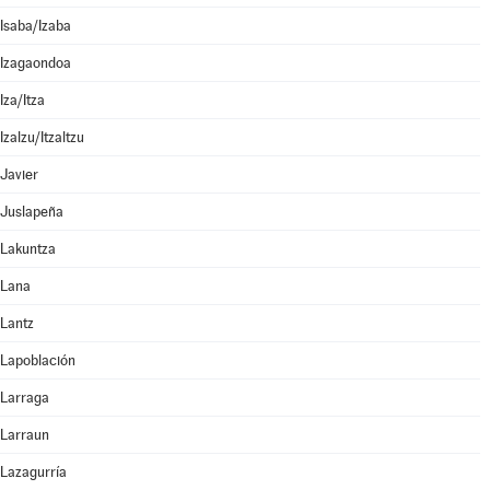
Isaba/Izaba
Izagaondoa
Iza/Itza
Izalzu/Itzaltzu
Javier
Juslapeña
Lakuntza
Lana
Lantz
Lapoblación
Larraga
Larraun
Lazagurría