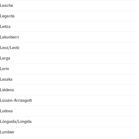
Leache
Legarda
Leitza
Lekunberri
Leoz/Leotz
Lerga
Lerín
Lesaka
Liédena
Lizoáin-Arriasgoiti
Lodosa
Lónguida/Longida
Lumbier