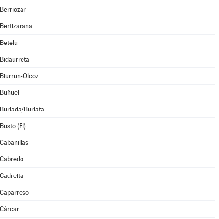
Berriozar
Bertizarana
Betelu
Bidaurreta
Biurrun-Olcoz
Buñuel
Burlada/Burlata
Busto (El)
Cabanillas
Cabredo
Cadreita
Caparroso
Cárcar