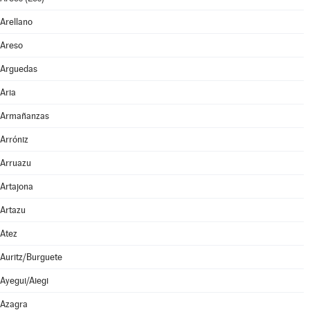
Arellano
Areso
Arguedas
Aria
Armañanzas
Arróniz
Arruazu
Artajona
Artazu
Atez
Auritz/Burguete
Ayegui/Aiegi
Azagra