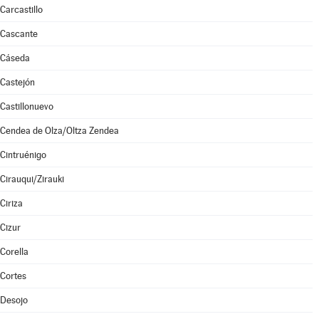
Carcastillo
Cascante
Cáseda
Castejón
Castillonuevo
Cendea de Olza/Oltza Zendea
Cintruénigo
Cirauqui/Zirauki
Ciriza
Cizur
Corella
Cortes
Desojo