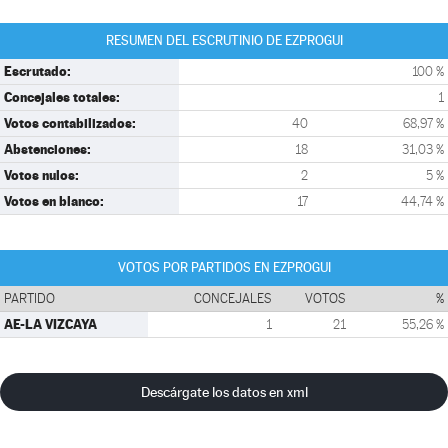
RESUMEN DEL ESCRUTINIO DE EZPROGUI
Escrutado:
100 %
Concejales totales:
1
Votos contabilizados:
40
68,97 %
Abstenciones:
18
31,03 %
Votos nulos:
2
5 %
Votos en blanco:
17
44,74 %
VOTOS POR PARTIDOS EN EZPROGUI
PARTIDO
CONCEJALES
VOTOS
%
AE-LA VIZCAYA
1
21
55,26 %
Descárgate los datos en xml