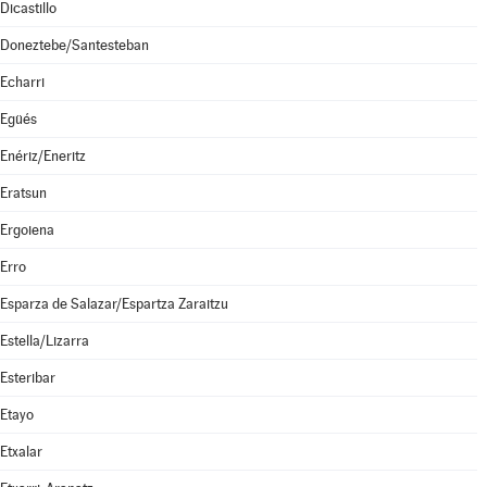
Dicastillo
Doneztebe/Santesteban
Echarri
Egüés
Enériz/Eneritz
Eratsun
Ergoiena
Erro
Esparza de Salazar/Espartza Zaraitzu
Estella/Lizarra
Esteribar
Etayo
Etxalar