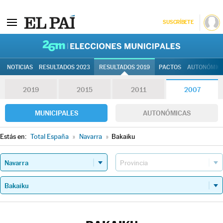
SUSCRÍBETE
26M | Elec
NOTICIAS
RESULTADOS 2023
RESULTADOS 2019
PACTOS
AUTONÓMIC
2019
2015
2011
2007
MUNICIPALES
AUTONÓMICAS
Estás en:
Total España
»
Navarra
»
Bakaiku