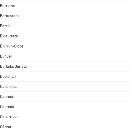
Berriozar
Bertizarana
Betelu
Bidaurreta
Biurrun-Olcoz
Buñuel
Burlada/Burlata
Busto (El)
Cabanillas
Cabredo
Cadreita
Caparroso
Cárcar