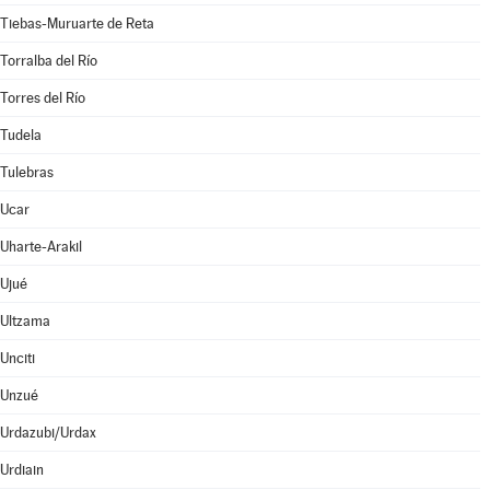
Tiebas-Muruarte de Reta
Torralba del Río
Torres del Río
Tudela
Tulebras
Ucar
Uharte-Arakil
Ujué
Ultzama
Unciti
Unzué
Urdazubi/Urdax
Urdiain