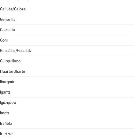
Gallués/Galoze
Genevilla
Goizueta
Goñi
Guesálaz/Gesalatz
Guirguillano
Huarte/Uharte
Ibargoiti
Igantzi
Igúzquiza
Imotz
Irañeta
Irurtzun