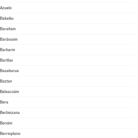
Azuelo
Bakaiku
Barañain
Barásoain
Barbarin
Barillas
Basaburua
Baztan
Belascoáin
Bera
Berbinzana
Beriáin
Berrioplano