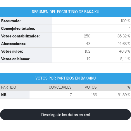
RESUMEN DEL ESCRUTINIO DE BAKAIKU
Escrutado:
100 %
Concejales totales:
7
Votos contabilizados:
250
85,32 %
Abstenciones:
43
14,68 %
Votos nulos:
102
40,8 %
Votos en blanco:
12
8,11 %
VOTOS POR PARTIDOS EN BAKAIKU
PARTIDO
CONCEJALES
VOTOS
%
NB
7
136
91,89 %
Descárgate los datos en xml