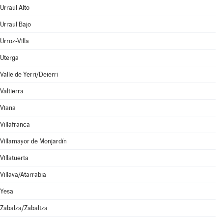
Urraul Alto
Urraul Bajo
Urroz-Villa
Uterga
Valle de Yerri/Deierri
Valtierra
Viana
Villafranca
Villamayor de Monjardín
Villatuerta
Villava/Atarrabia
Yesa
Zabalza/Zabaltza