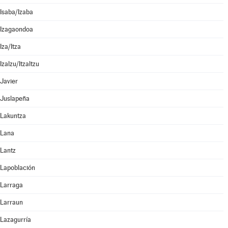
Isaba/Izaba
Izagaondoa
Iza/Itza
Izalzu/Itzaltzu
Javier
Juslapeña
Lakuntza
Lana
Lantz
Lapoblación
Larraga
Larraun
Lazagurría