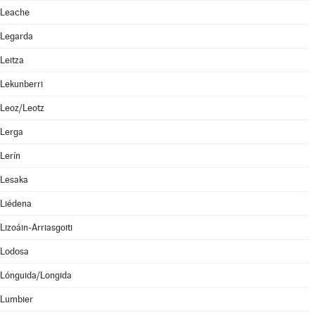
Leache
Legarda
Leitza
Lekunberri
Leoz/Leotz
Lerga
Lerín
Lesaka
Liédena
Lizoáin-Arriasgoiti
Lodosa
Lónguida/Longida
Lumbier