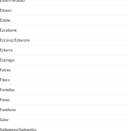
Etxarri-Aranatz
Etxauri
Eulate
Ezcabarte
Ezcároz/Ezkaroze
Ezkurra
Ezprogui
Falces
Fitero
Fontellas
Funes
Fustiñana
Galar
Gallipienzo/Galipentzu