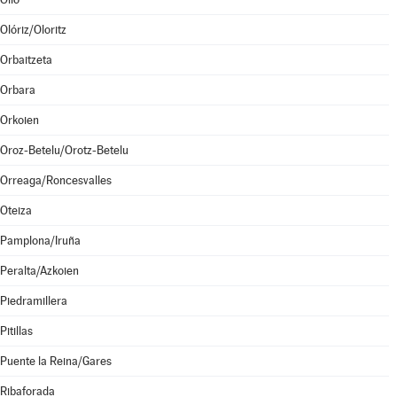
Olóriz/Oloritz
Orbaitzeta
Orbara
Orkoien
Oroz-Betelu/Orotz-Betelu
Orreaga/Roncesvalles
Oteiza
Pamplona/Iruña
Peralta/Azkoien
Piedramillera
Pitillas
Puente la Reina/Gares
Ribaforada