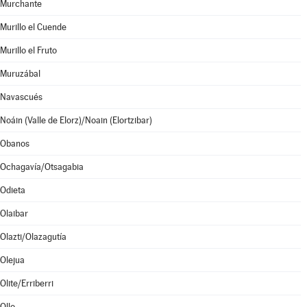
Murchante
Murillo el Cuende
Murillo el Fruto
Muruzábal
Navascués
Noáin (Valle de Elorz)/Noain (Elortzibar)
Obanos
Ochagavía/Otsagabia
Odieta
Olaibar
Olazti/Olazagutía
Olejua
Olite/Erriberri
Ollo