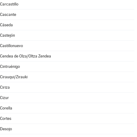
Carcastillo
Cascante
Cáseda
Castejón
Castillonuevo
Cendea de Olza/Oltza Zendea
Cintruénigo
Cirauqui/Zirauki
Ciriza
Cizur
Corella
Cortes
Desojo