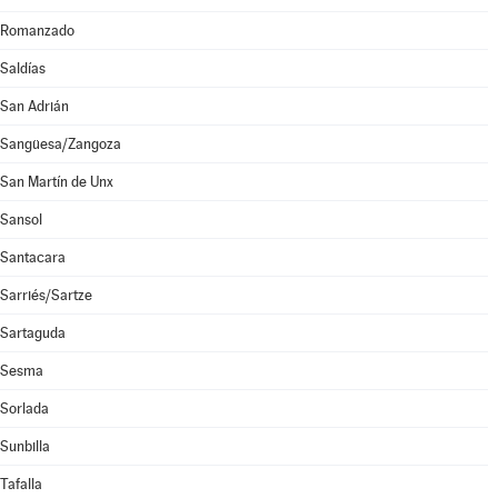
Romanzado
Saldías
San Adrián
Sangüesa/Zangoza
San Martín de Unx
Sansol
Santacara
Sarriés/Sartze
Sartaguda
Sesma
Sorlada
Sunbilla
Tafalla