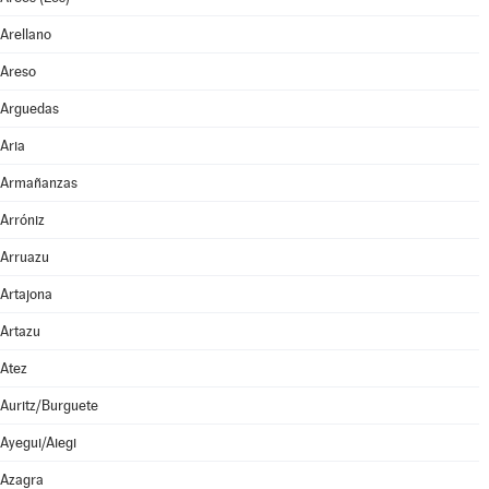
Arellano
Areso
Arguedas
Aria
Armañanzas
Arróniz
Arruazu
Artajona
Artazu
Atez
Auritz/Burguete
Ayegui/Aiegi
Azagra