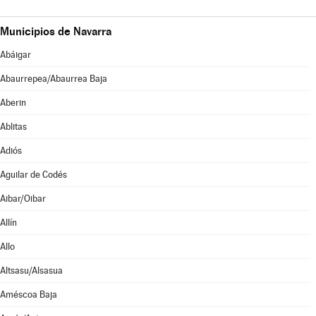
Municipios de Navarra
Abáigar
Abaurrepea/Abaurrea Baja
Aberin
Ablitas
Adiós
Aguilar de Codés
Aibar/Oibar
Allín
Allo
Altsasu/Alsasua
Améscoa Baja