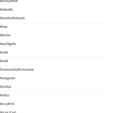
Ancín/Antzin
Andosilla
Ansoáin/Antsoain
Anue
Añorbe
Aoiz/Agoitz
Araitz
Arakil
Aranarache/Aranaratxe
Aranguren
Arantza
Arbizu
Arce/Artzi
Arcos (Los)