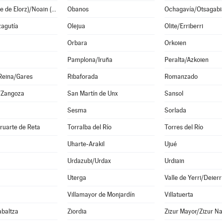
Noáin (Valle de Elorz)/Noain (Elortzibar)
Obanos
Ochagavía/Otsagabi
zagutía
Olejua
Olite/Erriberri
Orbara
Orkoien
Pamplona/Iruña
Peralta/Azkoien
Reina/Gares
Ribaforada
Romanzado
/Zangoza
San Martín de Unx
Sansol
Sesma
Sorlada
ruarte de Reta
Torralba del Río
Torres del Río
Uharte-Arakil
Ujué
Urdazubi/Urdax
Urdiain
Uterga
Valle de Yerri/Deierr
a
Villamayor de Monjardín
Villatuerta
abaltza
Ziordia
Zizur Mayor/Zizur N