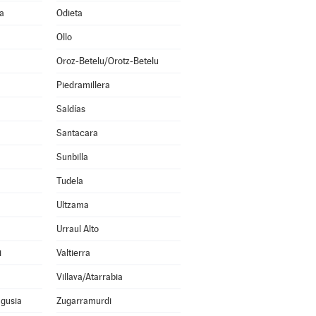
a
Odieta
Ollo
Oroz-Betelu/Orotz-Betelu
Piedramillera
Saldías
Santacara
Sunbilla
Tudela
Ultzama
Urraul Alto
i
Valtierra
Villava/Atarrabia
agusia
Zugarramurdi