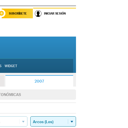
SUSCRÍBETE
INICIAR SESIÓN
S
WIDGET
2007
TONÓMICAS