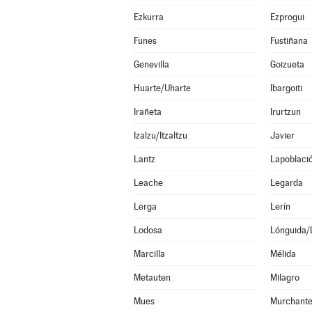
Ezkurra
Ezprogui
Funes
Fustiñana
Genevilla
Goizueta
Huarte/Uharte
Ibargoiti
Irañeta
Irurtzun
Izalzu/Itzaltzu
Javier
Lantz
Lapoblaci
Leache
Legarda
Lerga
Lerín
Lodosa
Lónguida/
Marcilla
Mélida
Metauten
Milagro
Mues
Murchant