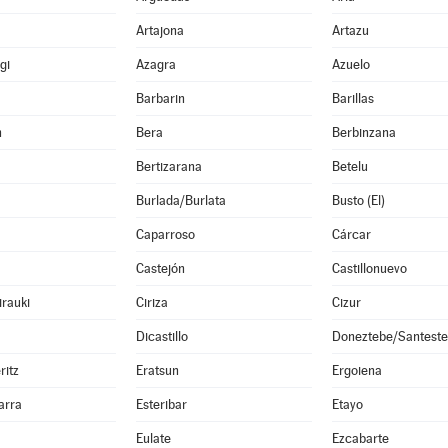
Artajona
Artazu
gi
Azagra
Azuelo
Barbarin
Barillas
n
Bera
Berbinzana
Bertizarana
Betelu
Burlada/Burlata
Busto (El)
Caparroso
Cárcar
Castejón
Castillonuevo
irauki
Ciriza
Cizur
Dicastillo
Doneztebe/Santest
ritz
Eratsun
Ergoiena
arra
Esteribar
Etayo
Eulate
Ezcabarte