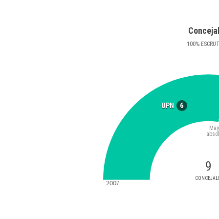
Conceja
100
%
ESCRU
6
UPN
May
abso
9
CONCEJAL
2007