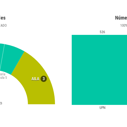
les
Núme
TADO
100
526
oría
luta
5
3
AILA
ES
UPN