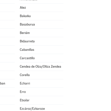
Atez
Bakaiku
Basaburua
Beriáin
Bidaurreta
Cabanillas
Carcastillo
Cendea de Olza/Oltza Zendea
Corella
eban
Echarri
Erro
Etxalar
Ezcároz/Ezkaroze