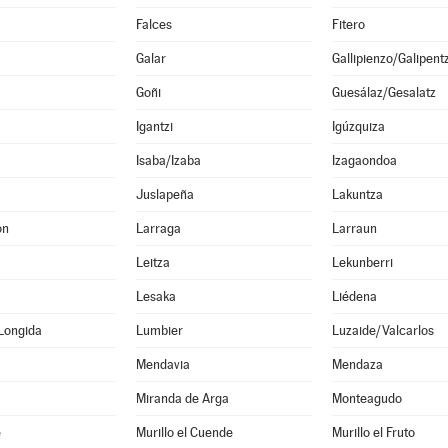
Falces
Fitero
Galar
Gallipienzo/Galipent
Goñi
Guesálaz/Gesalatz
Igantzi
Igúzquiza
Isaba/Izaba
Izagaondoa
Juslapeña
Lakuntza
ón
Larraga
Larraun
Leitza
Lekunberri
Lesaka
Liédena
Longida
Lumbier
Luzaide/Valcarlos
Mendavia
Mendaza
Miranda de Arga
Monteagudo
e
Murillo el Cuende
Murillo el Fruto