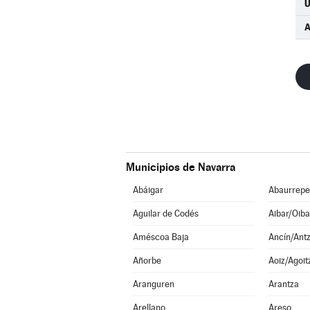
A
Municipios de Navarra
Abáigar
Abaurrepe
Aguilar de Codés
Aibar/Oiba
Améscoa Baja
Ancín/Antz
Añorbe
Aoiz/Agoit
Aranguren
Arantza
Arellano
Areso