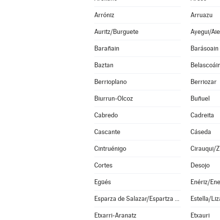
Arróniz
Arruazu
Auritz/Burguete
Ayegui/Aie
Barañain
Barásoain
Baztan
Belascoái
Berrioplano
Berriozar
Biurrun-Olcoz
Buñuel
Cabredo
Cadreita
Cascante
Cáseda
Cintruénigo
Cirauqui/Z
Cortes
Desojo
Egüés
Enériz/Ene
Esparza de Salazar/Espartza Zaraitzu
Estella/Liz
Etxarri-Aranatz
Etxauri