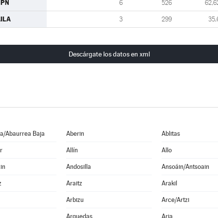
UPN
6
526
62,6
ILA
3
299
35,
Descárgate los datos en xml
a/Abaurrea Baja
Aberin
Ablitas
r
Allín
Allo
in
Andosilla
Ansoáin/Antsoain
z
Araitz
Arakil
Arbizu
Arce/Artzi
Arguedas
Aria