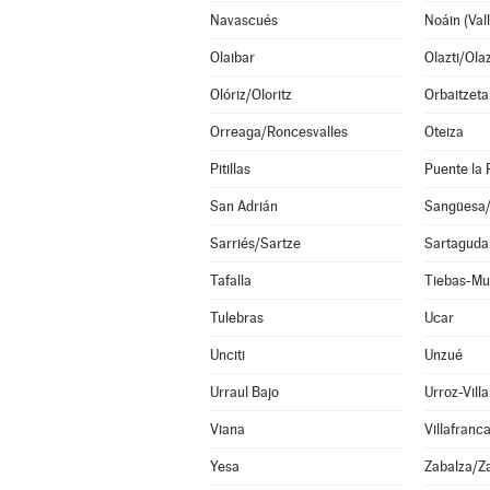
Navascués
Olaibar
Olazti/Ola
Olóriz/Oloritz
Orbaitzeta
Orreaga/Roncesvalles
Oteiza
Pitillas
Puente la 
San Adrián
Sangüesa
Sarriés/Sartze
Sartaguda
Tafalla
Tiebas-Mu
Tulebras
Ucar
Unciti
Unzué
Urraul Bajo
Urroz-Villa
Viana
Villafranc
Yesa
Zabalza/Z