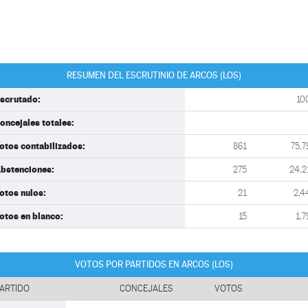
RESUMEN DEL ESCRUTINIO DE ARCOS (LOS)
scrutado:
10
oncejales totales:
otos contabilizados:
861
75,7
bstenciones:
275
24,2
otos nulos:
21
2,4
otos en blanco:
15
1,7
VOTOS POR PARTIDOS EN ARCOS (LOS)
ARTIDO
CONCEJALES
VOTOS