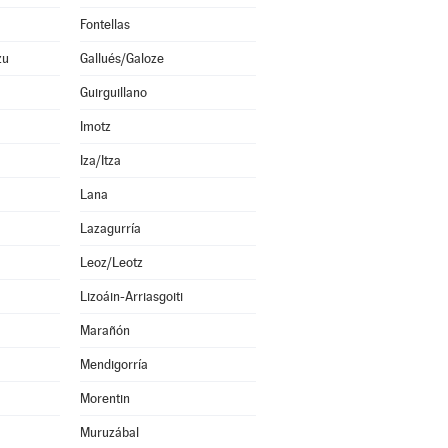
Fontellas
zu
Gallués/Galoze
Guirguillano
Imotz
Iza/Itza
Lana
Lazagurría
Leoz/Leotz
Lizoáin-Arriasgoiti
Marañón
Mendigorría
Morentin
Muruzábal