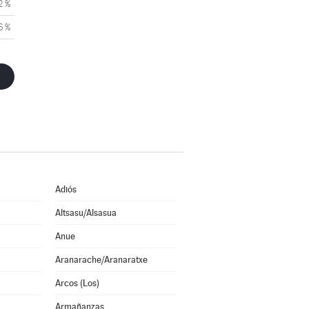
2 %
6 %
Adiós
Altsasu/Alsasua
Anue
Aranarache/Aranaratxe
Arcos (Los)
Armañanzas