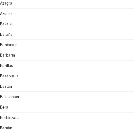
Azagra
Azuelo
Bakaiku
Barañain
Barásoain
Barbarin
Barillas
Basaburua
Baztan
Belascoáin
Bera
Berbinzana
Beriáin