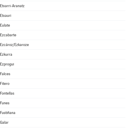
Etxarri-Aranatz
Etxauri
Eulate
Ezcabarte
Ezcároz/Ezkaroze
Ezkurra
Ezprogui
Falces
Fitero
Fontellas
Funes
Fustiñana
Galar