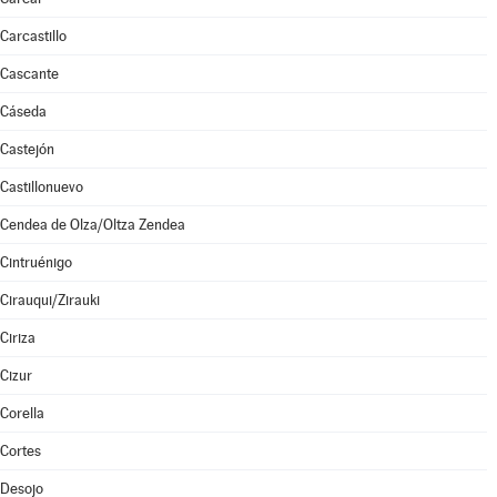
Carcastillo
Cascante
Cáseda
Castejón
Castillonuevo
Cendea de Olza/Oltza Zendea
Cintruénigo
Cirauqui/Zirauki
Ciriza
Cizur
Corella
Cortes
Desojo