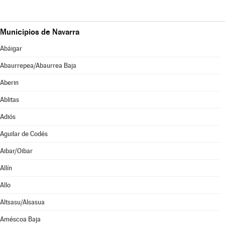
Municipios de Navarra
Abáigar
Abaurrepea/Abaurrea Baja
Aberin
Ablitas
Adiós
Aguilar de Codés
Aibar/Oibar
Allín
Allo
Altsasu/Alsasua
Améscoa Baja