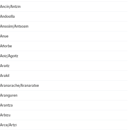
Ancín/Antzin
Andosilla
Ansoáin/Antsoain
Anue
Añorbe
Aoiz/Agoitz
Araitz
Arakil
Aranarache/Aranaratxe
Aranguren
Arantza
Arbizu
Arce/Artzi