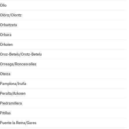
Ollo
Olóriz/Oloritz
Orbaitzeta
Orbara
Orkoien
Oroz-Betelu/Orotz-Betelu
Orreaga/Roncesvalles
Oteiza
Pamplona/Iruña
Peralta/Azkoien
Piedramillera
Pitillas
Puente la Reina/Gares