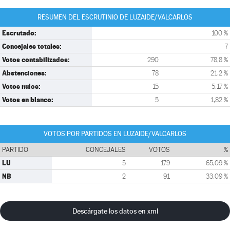
RESUMEN DEL ESCRUTINIO DE LUZAIDE/VALCARLOS
Escrutado:
100 %
Concejales totales:
7
Votos contabilizados:
290
78,8 %
Abstenciones:
78
21,2 %
Votos nulos:
15
5,17 %
Votos en blanco:
5
1,82 %
VOTOS POR PARTIDOS EN LUZAIDE/VALCARLOS
PARTIDO
CONCEJALES
VOTOS
%
LU
5
179
65,09 %
NB
2
91
33,09 %
Descárgate los datos en xml