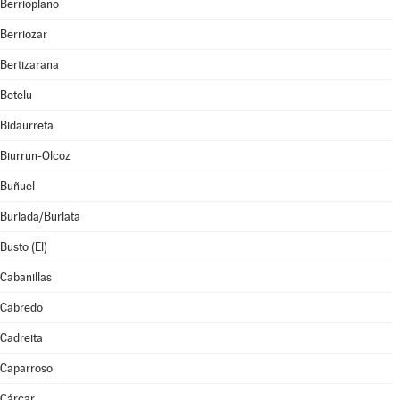
Berrioplano
Berriozar
Bertizarana
Betelu
Bidaurreta
Biurrun-Olcoz
Buñuel
Burlada/Burlata
Busto (El)
Cabanillas
Cabredo
Cadreita
Caparroso
Cárcar