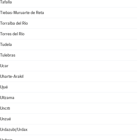
Tafalla
Tiebas-Muruarte de Reta
Torralba del Río
Torres del Río
Tudela
Tulebras
Ucar
Uharte-Arakil
Ujué
Ultzama
Unciti
Unzué
Urdazubi/Urdax