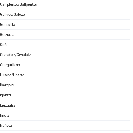
Gallipienzo/Galipentzu
Gallués/Galoze
Genevilla
Goizueta
Goñi
Guesálaz/Gesalatz
Guirguillano
Huarte/Uharte
Ibargoiti
Igantzi
Igúzquiza
Imotz
Irañeta