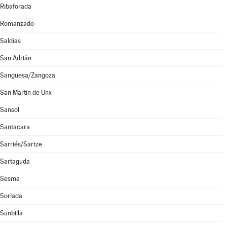
Ribaforada
Romanzado
Saldías
San Adrián
Sangüesa/Zangoza
San Martín de Unx
Sansol
Santacara
Sarriés/Sartze
Sartaguda
Sesma
Sorlada
Sunbilla