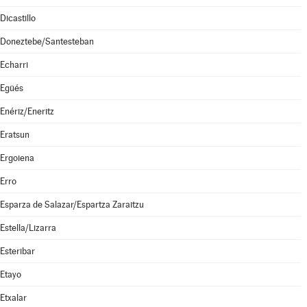
Dicastillo
Doneztebe/Santesteban
Echarri
Egüés
Enériz/Eneritz
Eratsun
Ergoiena
Erro
Esparza de Salazar/Espartza Zaraitzu
Estella/Lizarra
Esteribar
Etayo
Etxalar