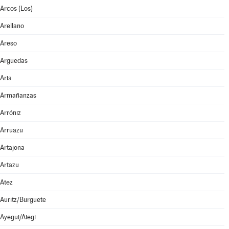
Arcos (Los)
Arellano
Areso
Arguedas
Aria
Armañanzas
Arróniz
Arruazu
Artajona
Artazu
Atez
Auritz/Burguete
Ayegui/Aiegi