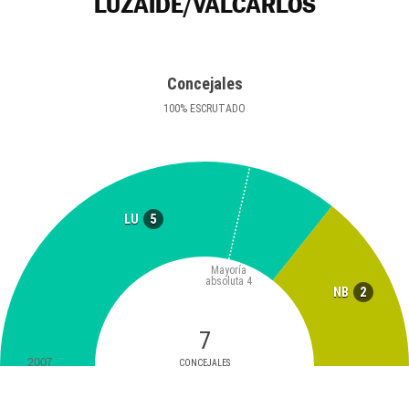
LUZAIDE/VALCARLOS
Concejales
100
%
ESCRUTADO
5
LU
Mayoría
absoluta
4
2
NB
7
2007
CONCEJALES