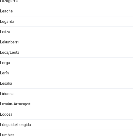
Lazagurría
Leache
Legarda
Leitza
Lekunberri
Leoz/Leotz
Lerga
Lerín
Lesaka
Liédena
Lizoáin-Arriasgoiti
Lodosa
Lónguida/Longida
Lumbier