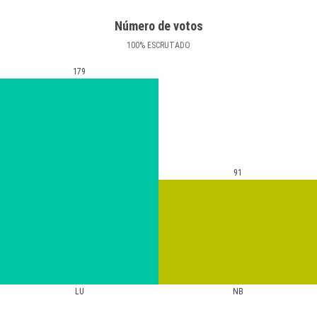
Número de votos
100
%
ESCRUTADO
179
91
LU
NB