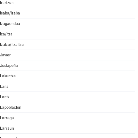
Irurtzun
Isaba/Izaba
Izagaondoa
Iza/Itza
Izalzu/Itzaltzu
Javier
Juslapeña
Lakuntza
Lana
Lantz
Lapoblación
Larraga
Larraun