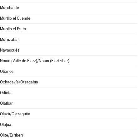
Murchante
Murillo el Cuende
Murillo el Fruto
Muruzábal
Navascués
Noáin (Valle de Elorz)/Noain (Elortzibar)
Obanos
Ochagavía/Otsagabia
Odieta
Olaibar
Olazti/Olazagutía
Olejua
Olite/Erriberri