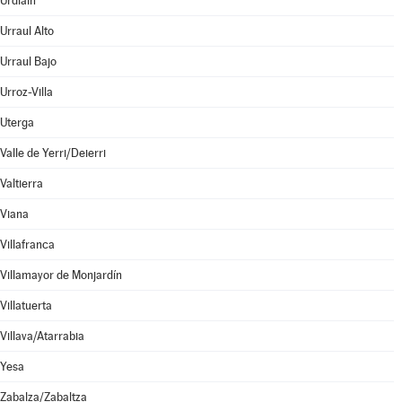
Urdiain
Urraul Alto
Urraul Bajo
Urroz-Villa
Uterga
Valle de Yerri/Deierri
Valtierra
Viana
Villafranca
Villamayor de Monjardín
Villatuerta
Villava/Atarrabia
Yesa
Zabalza/Zabaltza