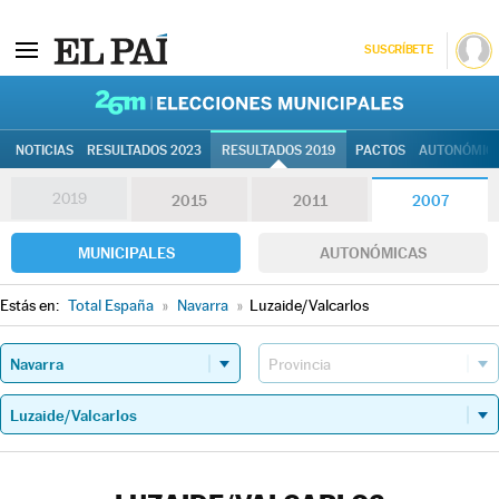
SUSCRÍBETE
26M | Elec
NOTICIAS
RESULTADOS 2023
RESULTADOS 2019
PACTOS
AUTONÓMIC
2019
2015
2011
2007
MUNICIPALES
AUTONÓMICAS
Estás en:
Total España
»
Navarra
»
Luzaide/Valcarlos