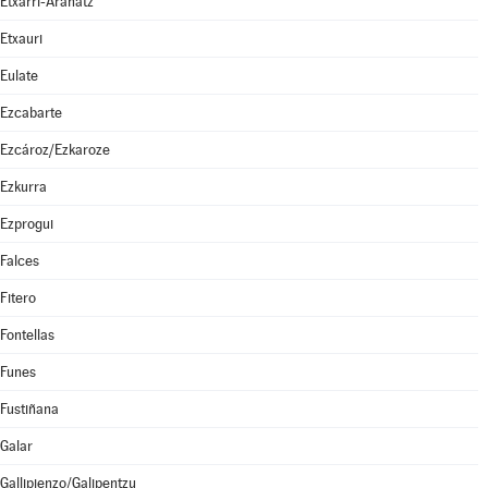
Etxarri-Aranatz
Etxauri
Eulate
Ezcabarte
Ezcároz/Ezkaroze
Ezkurra
Ezprogui
Falces
Fitero
Fontellas
Funes
Fustiñana
Galar
Gallipienzo/Galipentzu