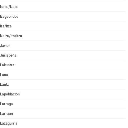
Isaba/Izaba
Izagaondoa
Iza/Itza
Izalzu/Itzaltzu
Javier
Juslapeña
Lakuntza
Lana
Lantz
Lapoblación
Larraga
Larraun
Lazagurría