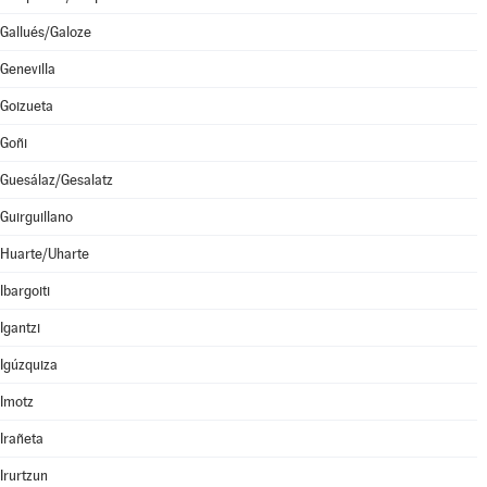
Gallués/Galoze
Genevilla
Goizueta
Goñi
Guesálaz/Gesalatz
Guirguillano
Huarte/Uharte
Ibargoiti
Igantzi
Igúzquiza
Imotz
Irañeta
Irurtzun