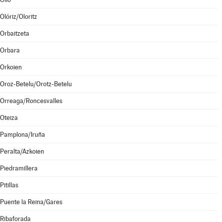
Olóriz/Oloritz
Orbaitzeta
Orbara
Orkoien
Oroz-Betelu/Orotz-Betelu
Orreaga/Roncesvalles
Oteiza
Pamplona/Iruña
Peralta/Azkoien
Piedramillera
Pitillas
Puente la Reina/Gares
Ribaforada