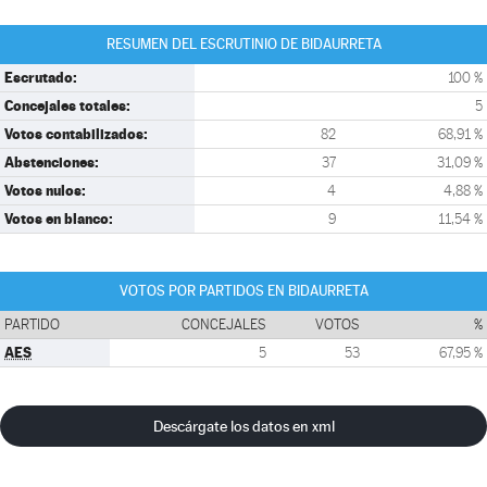
RESUMEN DEL ESCRUTINIO DE BIDAURRETA
Escrutado:
100 %
Concejales totales:
5
Votos contabilizados:
82
68,91 %
Abstenciones:
37
31,09 %
Votos nulos:
4
4,88 %
Votos en blanco:
9
11,54 %
VOTOS POR PARTIDOS EN BIDAURRETA
PARTIDO
CONCEJALES
VOTOS
%
AES
5
53
67,95 %
Descárgate los datos en xml