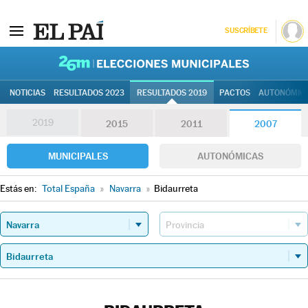
SUSCRÍBETE
26M | Elec
NOTICIAS
RESULTADOS 2023
RESULTADOS 2019
PACTOS
AUTONÓMIC
2019
2015
2011
2007
MUNICIPALES
AUTONÓMICAS
Estás en:
Total España
»
Navarra
»
Bidaurreta