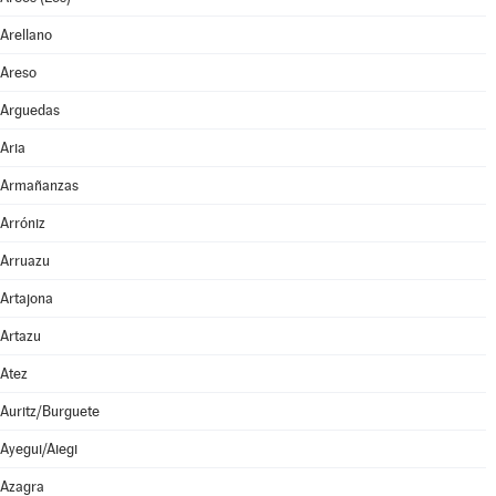
Arellano
Areso
Arguedas
Aria
Armañanzas
Arróniz
Arruazu
Artajona
Artazu
Atez
Auritz/Burguete
Ayegui/Aiegi
Azagra