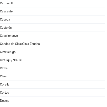
Carcastillo
Cascante
Cáseda
Castejón
Castillonuevo
Cendea de Olza/Oltza Zendea
Cintruénigo
Cirauqui/Zirauki
Ciriza
Cizur
Corella
Cortes
Desojo