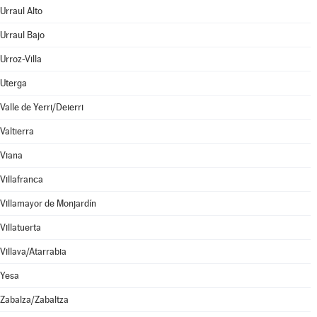
Urraul Alto
Urraul Bajo
Urroz-Villa
Uterga
Valle de Yerri/Deierri
Valtierra
Viana
Villafranca
Villamayor de Monjardín
Villatuerta
Villava/Atarrabia
Yesa
Zabalza/Zabaltza