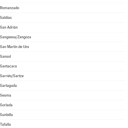
Romanzado
Saldías
San Adrián
Sangüesa/Zangoza
San Martín de Unx
Sansol
Santacara
Sarriés/Sartze
Sartaguda
Sesma
Sorlada
Sunbilla
Tafalla