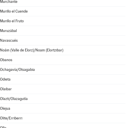
Murchante
Murillo el Cuende
Murillo el Fruto
Muruzábal
Navascués
Noáin (Valle de Elorz)/Noain (Elortzibar)
Obanos
Ochagavía/Otsagabia
Odieta
Olaibar
Olazti/Olazagutía
Olejua
Olite/Erriberri
Ollo