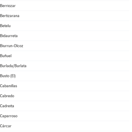
Berriozar
Bertizarana
Betelu
Bidaurreta
Biurrun-Olcoz
Buñuel
Burlada/Burlata
Busto (El)
Cabanillas
Cabredo
Cadreita
Caparroso
Cárcar