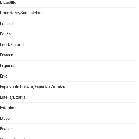
Dicastillo
Doneztebe/Santesteban
Echarri
Egüés
Enériz/Eneritz
Eratsun
Ergoiena
Erro
Esparza de Salazar/Espartza Zaraitzu
Estella/Lizarra
Esteribar
Etayo
Etxalar