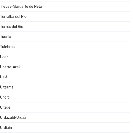
Tiebas-Muruarte de Reta
Torralba del Río
Torres del Río
Tudela
Tulebras
Ucar
Uharte-Arakil
Ujué
Ultzama
Unciti
Unzué
Urdazubi/Urdax
Urdiain