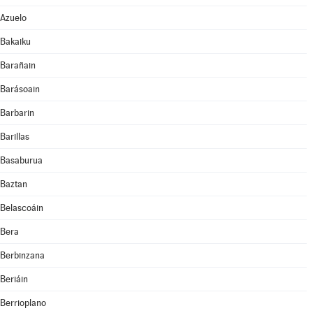
Azuelo
Bakaiku
Barañain
Barásoain
Barbarin
Barillas
Basaburua
Baztan
Belascoáin
Bera
Berbinzana
Beriáin
Berrioplano