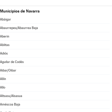
Municipios de Navarra
Abáigar
Abaurrepea/Abaurrea Baja
Aberin
Ablitas
Adiós
Aguilar de Codés
Aibar/Oibar
Allín
Allo
Altsasu/Alsasua
Améscoa Baja