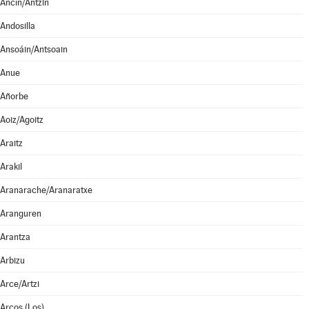
Ancín/Antzin
Andosilla
Ansoáin/Antsoain
Anue
Añorbe
Aoiz/Agoitz
Araitz
Arakil
Aranarache/Aranaratxe
Aranguren
Arantza
Arbizu
Arce/Artzi
Arcos (Los)