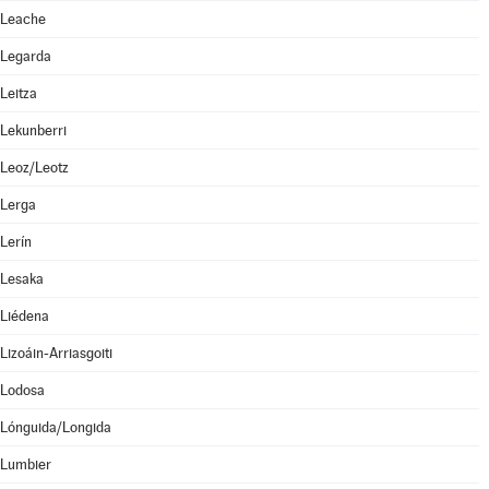
Leache
Legarda
Leitza
Lekunberri
Leoz/Leotz
Lerga
Lerín
Lesaka
Liédena
Lizoáin-Arriasgoiti
Lodosa
Lónguida/Longida
Lumbier