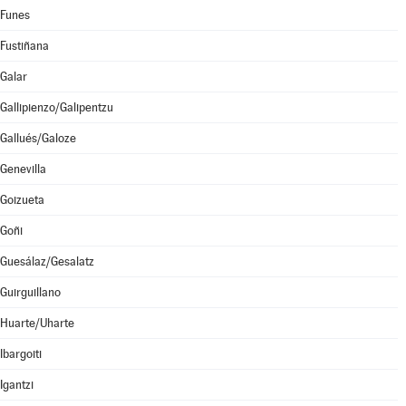
Funes
Fustiñana
Galar
Gallipienzo/Galipentzu
Gallués/Galoze
Genevilla
Goizueta
Goñi
Guesálaz/Gesalatz
Guirguillano
Huarte/Uharte
Ibargoiti
Igantzi