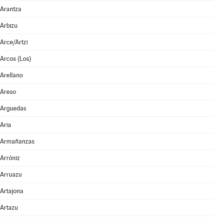
Arantza
Arbizu
Arce/Artzi
Arcos (Los)
Arellano
Areso
Arguedas
Aria
Armañanzas
Arróniz
Arruazu
Artajona
Artazu