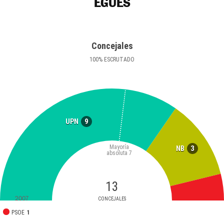
EGÜÉS
Concejales
100
%
ESCRUTADO
9
UPN
Mayoría
3
NB
absoluta
7
13
2007
CONCEJALES
PSOE
1