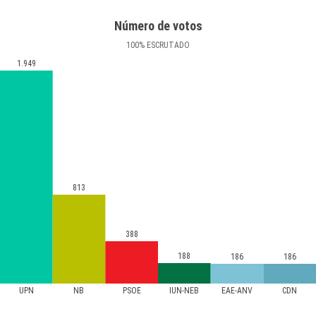
Número de votos
100
%
ESCRUTADO
1.949
813
388
188
186
186
UPN
NB
PSOE
IUN-NEB
EAE-ANV
CDN