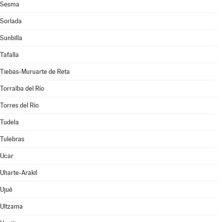
Sesma
Sorlada
Sunbilla
Tafalla
Tiebas-Muruarte de Reta
Torralba del Río
Torres del Río
Tudela
Tulebras
Ucar
Uharte-Arakil
Ujué
Ultzama