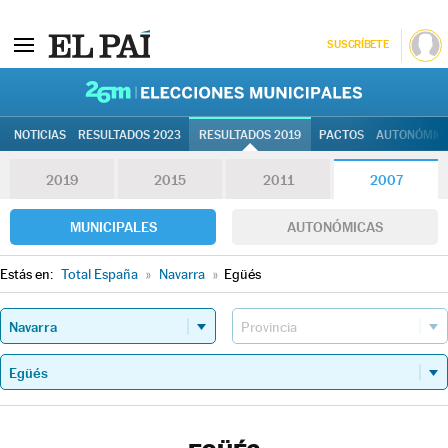
SUSCRÍBETE
26M | Elec
NOTICIAS
RESULTADOS 2023
RESULTADOS 2019
PACTOS
AUTONÓMIC
2019
2015
2011
2007
MUNICIPALES
AUTONÓMICAS
Estás en:
Total España
»
Navarra
»
Egüés