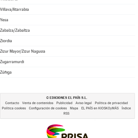
Villava/Atarrabia
Yesa
Zabalza/Zabaltza
Ziordia
Zizur Mayor/Zizur Nagusia
Zugarramurdi
Zúñiga
EDICIONES EL PAÍS S.L.
©
Contacto
Venta de contenidos
Publicidad
Aviso legal
Política de privacidad
Política cookies
Configuración de cookies
Mapa
EL PAÍS en KIOSKOyMÁS
Índice
RSS