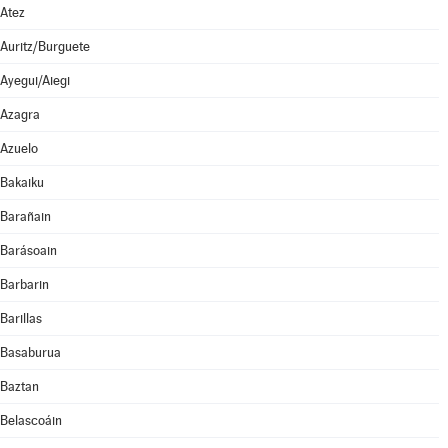
Atez
Auritz/Burguete
Ayegui/Aiegi
Azagra
Azuelo
Bakaiku
Barañain
Barásoain
Barbarin
Barillas
Basaburua
Baztan
Belascoáin