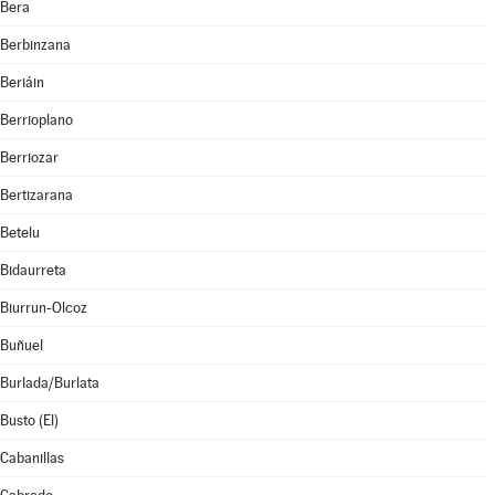
Bera
Berbinzana
Beriáin
Berrioplano
Berriozar
Bertizarana
Betelu
Bidaurreta
Biurrun-Olcoz
Buñuel
Burlada/Burlata
Busto (El)
Cabanillas