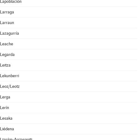
Lapoblación
Larraga
Larraun
Lazagurría
Leache
Legarda
Leitza
Lekunberri
Leoz/Leotz
Lerga
Lerín
Lesaka
Liédena
Lizoáin-Arriasgoiti