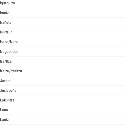
Igúzquiza
Imotz
Irañeta
Irurtzun
Isaba/Izaba
Izagaondoa
Iza/Itza
Izalzu/Itzaltzu
Javier
Juslapeña
Lakuntza
Lana
Lantz