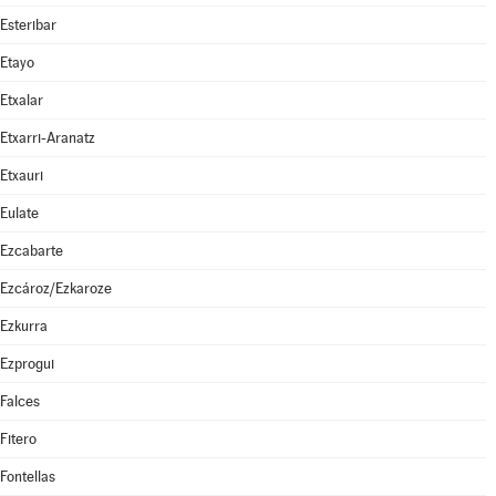
Esteribar
Etayo
Etxalar
Etxarri-Aranatz
Etxauri
Eulate
Ezcabarte
Ezcároz/Ezkaroze
Ezkurra
Ezprogui
Falces
Fitero
Fontellas