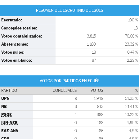
RESUMEN DEL ESCRUTINIO DE EGÜÉS
Escrutado:
100 %
Concejales totales:
13
Votos contabilizados:
3.815
76,68 %
Abstenciones:
1.160
23,32 %
Votos nulos:
18
0,47 %
Votos en blanco:
87
2,29 %
VOTOS POR PARTIDOS EN EGÜÉS
PARTIDO
CONCEJALES
VOTOS
%
UPN
9
1.949
51,33 %
NB
3
813
21,41 %
PSOE
1
388
10,22 %
IUN-NEB
0
188
4,95 %
EAE-ANV
0
186
4,9 %
CDN
0
186
4,9 %