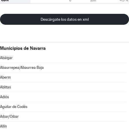
Descárgate los datos en xml
Municipios de Navarra
Abáigar
Abaurrepea/Abaurrea Baja
Aberin
Ablitas
Adiós
Aguilar de Codés
Aibar/Oibar
Allín