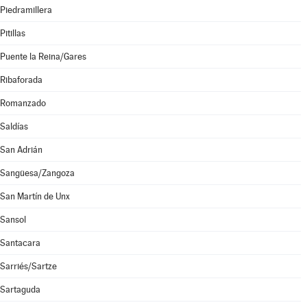
Piedramillera
Pitillas
Puente la Reina/Gares
Ribaforada
Romanzado
Saldías
San Adrián
Sangüesa/Zangoza
San Martín de Unx
Sansol
Santacara
Sarriés/Sartze
Sartaguda