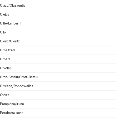
Olazti/Olazagutía
Olejua
Olite/Erriberri
Ollo
Olóriz/Oloritz
Orbaitzeta
Orbara
Orkoien
Oroz-Betelu/Orotz-Betelu
Orreaga/Roncesvalles
Oteiza
Pamplona/Iruña
Peralta/Azkoien