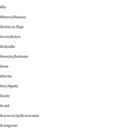
Allo
Altsasu/Alsasua
Améscoa Baja
Ancín/Antzin
Andosilla
Ansoáin/Antsoain
Anue
Añorbe
Aoiz/Agoitz
Araitz
Arakil
Aranarache/Aranaratxe
Aranguren