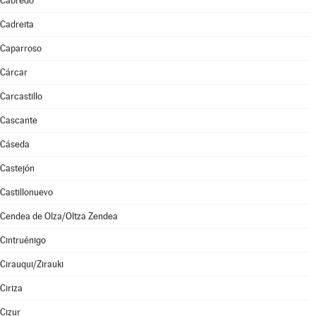
Cabredo
Cadreita
Caparroso
Cárcar
Carcastillo
Cascante
Cáseda
Castejón
Castillonuevo
Cendea de Olza/Oltza Zendea
Cintruénigo
Cirauqui/Zirauki
Ciriza
Cizur