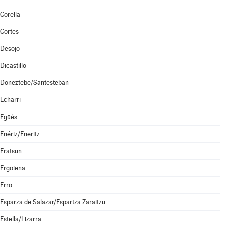
Corella
Cortes
Desojo
Dicastillo
Doneztebe/Santesteban
Echarri
Egüés
Enériz/Eneritz
Eratsun
Ergoiena
Erro
Esparza de Salazar/Espartza Zaraitzu
Estella/Lizarra