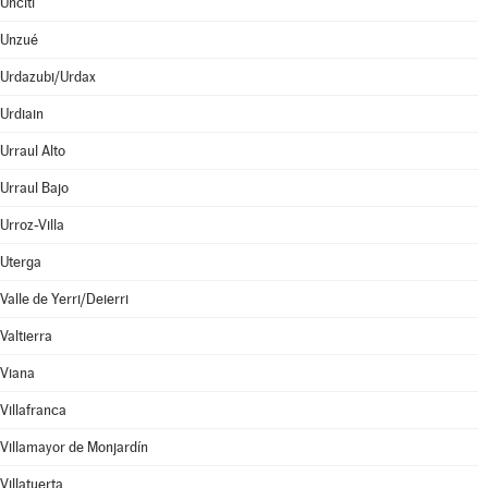
Unciti
Unzué
Urdazubi/Urdax
Urdiain
Urraul Alto
Urraul Bajo
Urroz-Villa
Uterga
Valle de Yerri/Deierri
Valtierra
Viana
Villafranca
Villamayor de Monjardín
Villatuerta