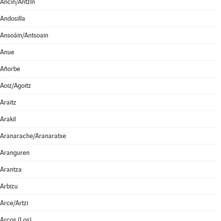
Ancín/Antzin
Andosilla
Ansoáin/Antsoain
Anue
Añorbe
Aoiz/Agoitz
Araitz
Arakil
Aranarache/Aranaratxe
Aranguren
Arantza
Arbizu
Arce/Artzi
Arcos (Los)