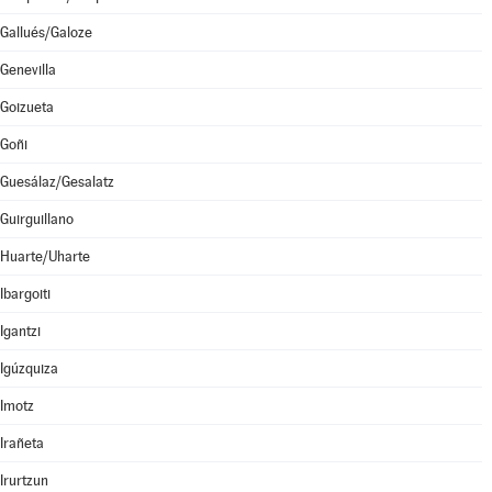
Gallués/Galoze
Genevilla
Goizueta
Goñi
Guesálaz/Gesalatz
Guirguillano
Huarte/Uharte
Ibargoiti
Igantzi
Igúzquiza
Imotz
Irañeta
Irurtzun