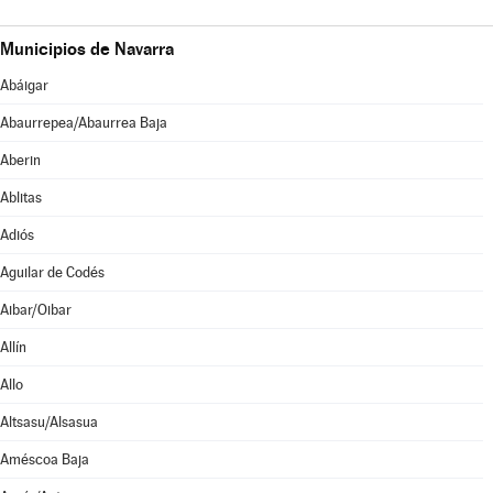
Municipios de Navarra
Abáigar
Abaurrepea/Abaurrea Baja
Aberin
Ablitas
Adiós
Aguilar de Codés
Aibar/Oibar
Allín
Allo
Altsasu/Alsasua
Améscoa Baja