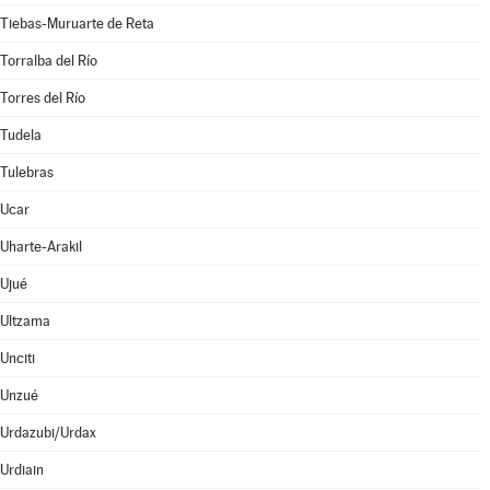
Tiebas-Muruarte de Reta
Torralba del Río
Torres del Río
Tudela
Tulebras
Ucar
Uharte-Arakil
Ujué
Ultzama
Unciti
Unzué
Urdazubi/Urdax
Urdiain