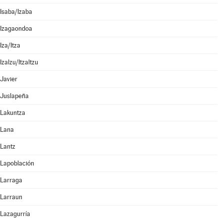
Isaba/Izaba
Izagaondoa
Iza/Itza
Izalzu/Itzaltzu
Javier
Juslapeña
Lakuntza
Lana
Lantz
Lapoblación
Larraga
Larraun
Lazagurría