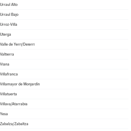
Urraul Alto
Urraul Bajo
Urroz-Villa
Uterga
Valle de Yerri/Deierri
Valtierra
Viana
Villafranca
Villamayor de Monjardín
Villatuerta
Villava/Atarrabia
Yesa
Zabalza/Zabaltza