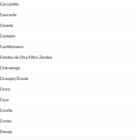
Carcastillo
Cascante
Cáseda
Castejón
Castillonuevo
Cendea de Olza/Oltza Zendea
Cintruénigo
Cirauqui/Zirauki
Ciriza
Cizur
Corella
Cortes
Desojo