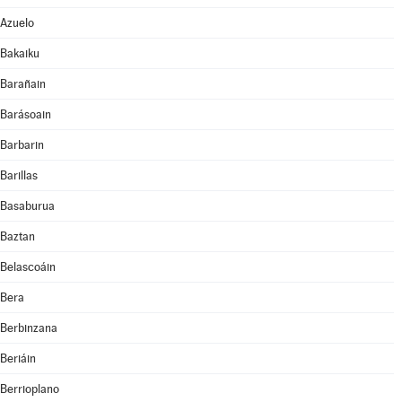
Azuelo
Bakaiku
Barañain
Barásoain
Barbarin
Barillas
Basaburua
Baztan
Belascoáin
Bera
Berbinzana
Beriáin
Berrioplano