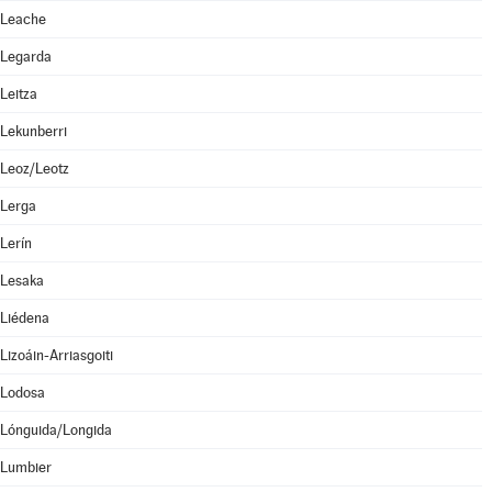
Leache
Legarda
Leitza
Lekunberri
Leoz/Leotz
Lerga
Lerín
Lesaka
Liédena
Lizoáin-Arriasgoiti
Lodosa
Lónguida/Longida
Lumbier