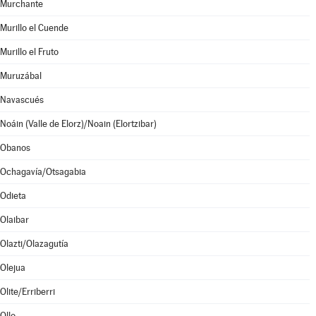
Murchante
Murillo el Cuende
Murillo el Fruto
Muruzábal
Navascués
Noáin (Valle de Elorz)/Noain (Elortzibar)
Obanos
Ochagavía/Otsagabia
Odieta
Olaibar
Olazti/Olazagutía
Olejua
Olite/Erriberri
Ollo