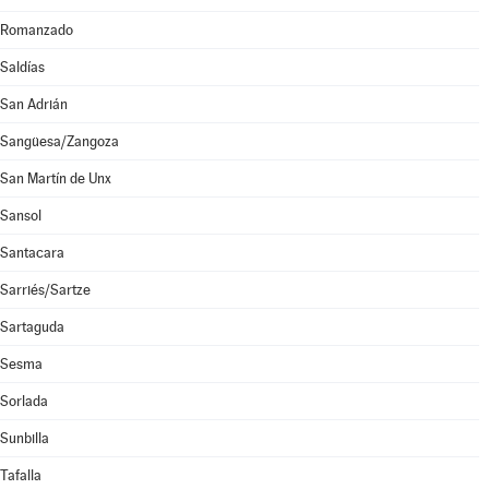
Romanzado
Saldías
San Adrián
Sangüesa/Zangoza
San Martín de Unx
Sansol
Santacara
Sarriés/Sartze
Sartaguda
Sesma
Sorlada
Sunbilla
Tafalla