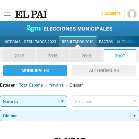
SUSCRÍBETE
26M | Elec
NOTICIAS
RESULTADOS 2023
RESULTADOS 2019
PACTOS
AUTONÓMIC
2019
2015
2011
2007
MUNICIPALES
AUTONÓMICAS
Estás en:
Total España
»
Navarra
»
Olaibar