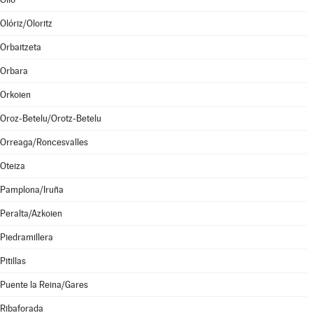
Olóriz/Oloritz
Orbaitzeta
Orbara
Orkoien
Oroz-Betelu/Orotz-Betelu
Orreaga/Roncesvalles
Oteiza
Pamplona/Iruña
Peralta/Azkoien
Piedramillera
Pitillas
Puente la Reina/Gares
Ribaforada