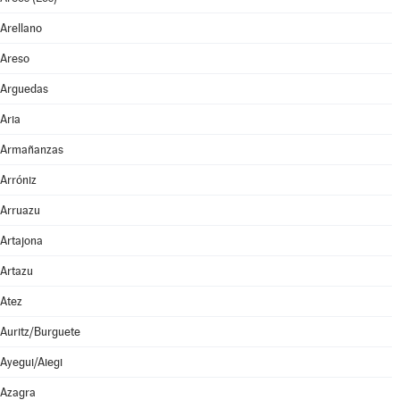
Arellano
Areso
Arguedas
Aria
Armañanzas
Arróniz
Arruazu
Artajona
Artazu
Atez
Auritz/Burguete
Ayegui/Aiegi
Azagra