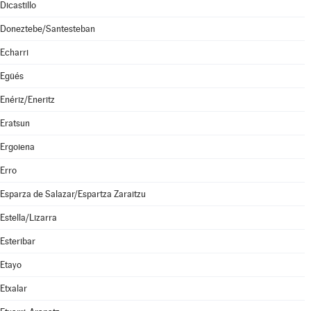
Dicastillo
Doneztebe/Santesteban
Echarri
Egüés
Enériz/Eneritz
Eratsun
Ergoiena
Erro
Esparza de Salazar/Espartza Zaraitzu
Estella/Lizarra
Esteribar
Etayo
Etxalar