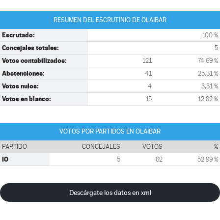
RESUMEN DEL ESCRUTINIO DE OLAIBAR
Escrutado:
100 %
Concejales totales:
5
Votos contabilizados:
121
74,69 %
Abstenciones:
41
25,31 %
Votos nulos:
4
3,31 %
Votos en blanco:
15
12,82 %
VOTOS POR PARTIDOS EN OLAIBAR
PARTIDO
CONCEJALES
VOTOS
%
IO
5
62
52,99 %
Descárgate los datos en xml