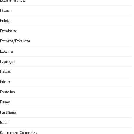
Etxarri-Aranatz
Etxauri
Eulate
Ezcabarte
Ezcároz/Ezkaroze
Ezkurra
Ezprogui
Falces
Fitero
Fontellas
Funes
Fustiñana
Galar
Gallipienzo/Galipentzu