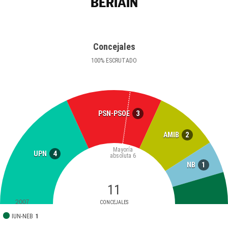
BERIÁIN
Concejales
100
%
ESCRUTADO
3
PSN-PSOE
2
AMIB
Mayoría
4
UPN
absoluta
6
1
NB
11
2007
CONCEJALES
IUN-NEB
1