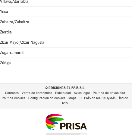
Villava/Atarrabia
Yesa
Zabalza/Zabaltza
Ziordia
Zizur Mayor/Zizur Nagusia
Zugarramurdi
Zúñiga
EDICIONES EL PAÍS S.L.
©
Contacto
Venta de contenidos
Publicidad
Aviso legal
Política de privacidad
Política cookies
Configuración de cookies
Mapa
EL PAÍS en KIOSKOyMÁS
Índice
RSS