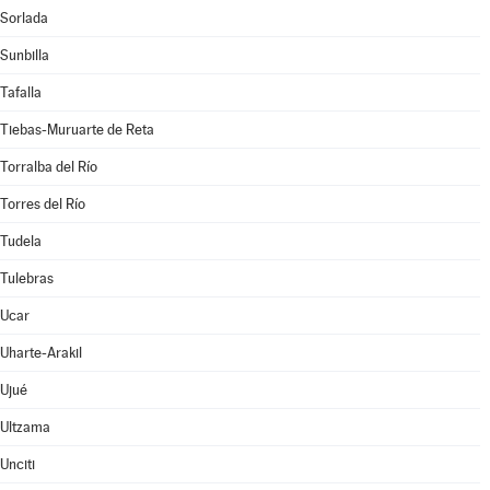
Sorlada
Sunbilla
Tafalla
Tiebas-Muruarte de Reta
Torralba del Río
Torres del Río
Tudela
Tulebras
Ucar
Uharte-Arakil
Ujué
Ultzama
Unciti