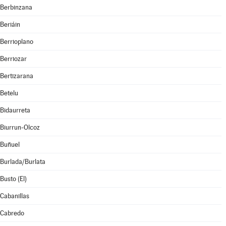
Berbinzana
Beriáin
Berrioplano
Berriozar
Bertizarana
Betelu
Bidaurreta
Biurrun-Olcoz
Buñuel
Burlada/Burlata
Busto (El)
Cabanillas
Cabredo