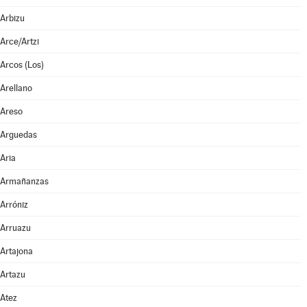
Arbizu
Arce/Artzi
Arcos (Los)
Arellano
Areso
Arguedas
Aria
Armañanzas
Arróniz
Arruazu
Artajona
Artazu
Atez