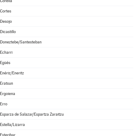
Corella
Cortes
Desojo
Dicastillo
Doneztebe/Santesteban
Echarri
Egüés
Enériz/Eneritz
Eratsun
Ergoiena
Erro
Esparza de Salazar/Espartza Zaraitzu
Estella/Lizarra
Esteribar