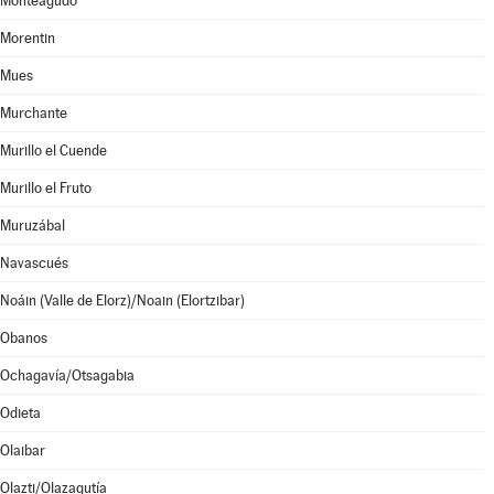
Monteagudo
Morentin
Mues
Murchante
Murillo el Cuende
Murillo el Fruto
Muruzábal
Navascués
Noáin (Valle de Elorz)/Noain (Elortzibar)
Obanos
Ochagavía/Otsagabia
Odieta
Olaibar
Olazti/Olazagutía