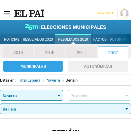
SUSCRÍBETE
26M | Elec
NOTICIAS
RESULTADOS 2023
RESULTADOS 2019
PACTOS
AUTONÓMIC
2019
2015
2011
2007
MUNICIPALES
AUTONÓMICAS
Estás en:
Total España
»
Navarra
»
Beriáin