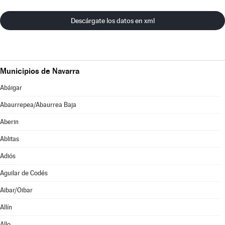
Descárgate los datos en xml
Municipios de Navarra
Abáigar
Abaurrepea/Abaurrea Baja
Aberin
Ablitas
Adiós
Aguilar de Codés
Aibar/Oibar
Allín
Allo