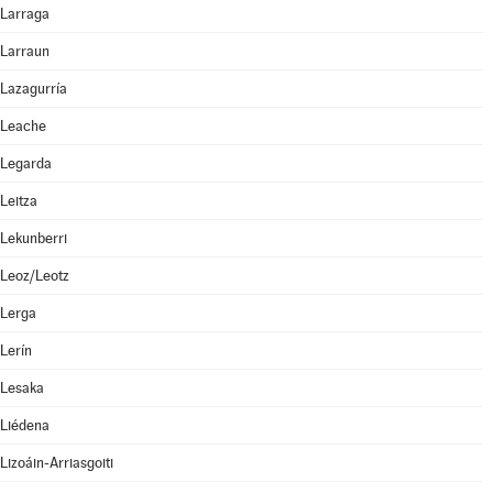
Larraga
Larraun
Lazagurría
Leache
Legarda
Leitza
Lekunberri
Leoz/Leotz
Lerga
Lerín
Lesaka
Liédena
Lizoáin-Arriasgoiti