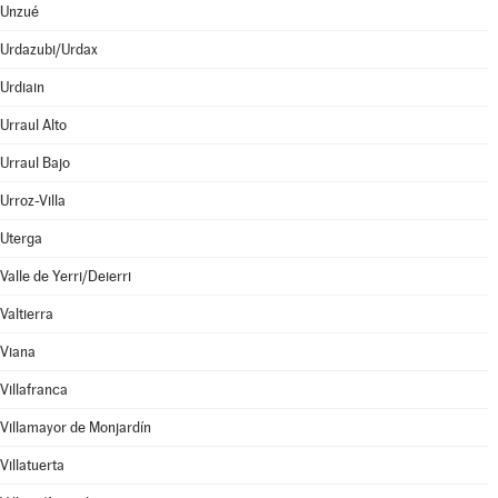
Unzué
Urdazubi/Urdax
Urdiain
Urraul Alto
Urraul Bajo
Urroz-Villa
Uterga
Valle de Yerri/Deierri
Valtierra
Viana
Villafranca
Villamayor de Monjardín
Villatuerta