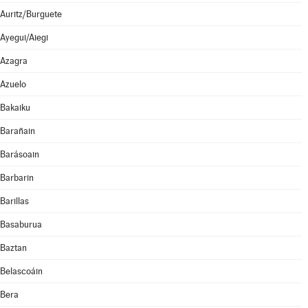
Auritz/Burguete
Ayegui/Aiegi
Azagra
Azuelo
Bakaiku
Barañain
Barásoain
Barbarin
Barillas
Basaburua
Baztan
Belascoáin
Bera