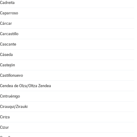
Cadreita
Caparroso
Cárcar
Carcastillo
Cascante
Cáseda
Castejón
Castillonuevo
Cendea de Olza/Oltza Zendea
Cintruénigo
Cirauqui/Zirauki
Ciriza
Cizur