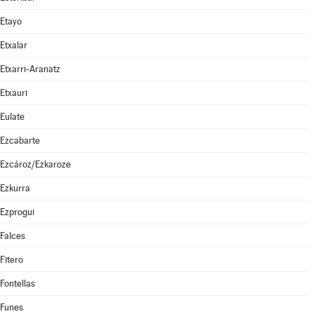
Etayo
Etxalar
Etxarri-Aranatz
Etxauri
Eulate
Ezcabarte
Ezcároz/Ezkaroze
Ezkurra
Ezprogui
Falces
Fitero
Fontellas
Funes