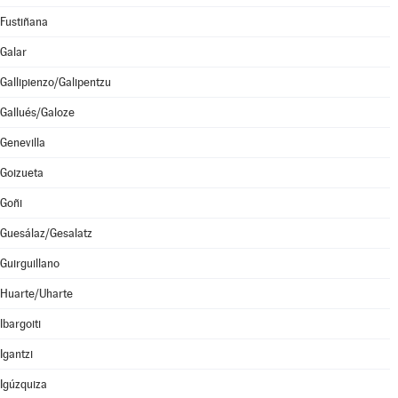
Fustiñana
Galar
Gallipienzo/Galipentzu
Gallués/Galoze
Genevilla
Goizueta
Goñi
Guesálaz/Gesalatz
Guirguillano
Huarte/Uharte
Ibargoiti
Igantzi
Igúzquiza