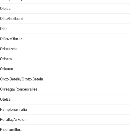
Olejua
Olite/Erriberri
Ollo
Olóriz/Oloritz
Orbaitzeta
Orbara
Orkoien
Oroz-Betelu/Orotz-Betelu
Orreaga/Roncesvalles
Oteiza
Pamplona/Iruña
Peralta/Azkoien
Piedramillera