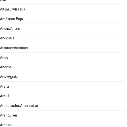
Altsasu/Alsasua
Améscoa Baja
Ancín/Antzin
Andosilla
Ansoáin/Antsoain
Anue
Añorbe
Aoiz/Agoitz
Araitz
Arakil
Aranarache/Aranaratxe
Aranguren
Arantza