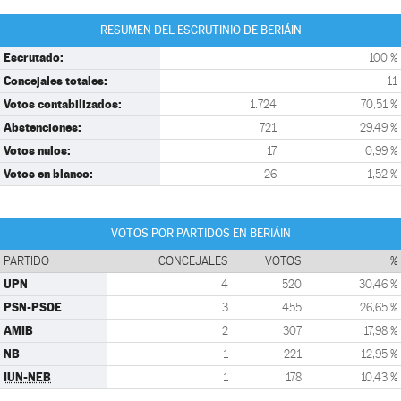
RESUMEN DEL ESCRUTINIO DE BERIÁIN
Escrutado:
100 %
Concejales totales:
11
Votos contabilizados:
1.724
70,51 %
Abstenciones:
721
29,49 %
Votos nulos:
17
0,99 %
Votos en blanco:
26
1,52 %
VOTOS POR PARTIDOS EN BERIÁIN
PARTIDO
CONCEJALES
VOTOS
%
UPN
4
520
30,46 %
PSN-PSOE
3
455
26,65 %
AMIB
2
307
17,98 %
NB
1
221
12,95 %
IUN-NEB
1
178
10,43 %