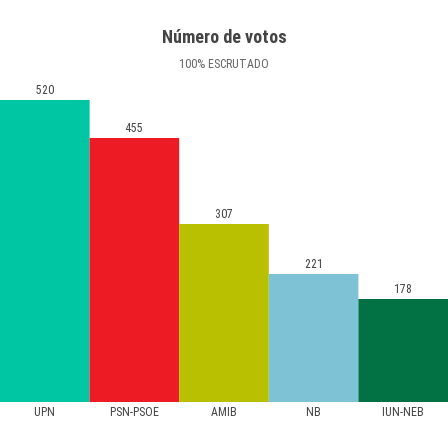
Número de votos
100
%
ESCRUTADO
520
455
307
221
178
UPN
PSN-PSOE
AMIB
NB
IUN-NEB