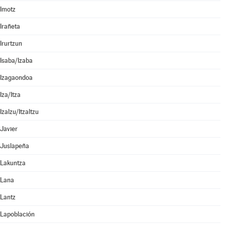
Imotz
Irañeta
Irurtzun
Isaba/Izaba
Izagaondoa
Iza/Itza
Izalzu/Itzaltzu
Javier
Juslapeña
Lakuntza
Lana
Lantz
Lapoblación