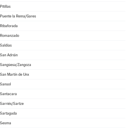
Pitillas
Puente la Reina/Gares
Ribaforada
Romanzado
Saldías
San Adrián
Sangüesa/Zangoza
San Martín de Unx
Sansol
Santacara
Sarriés/Sartze
Sartaguda
Sesma