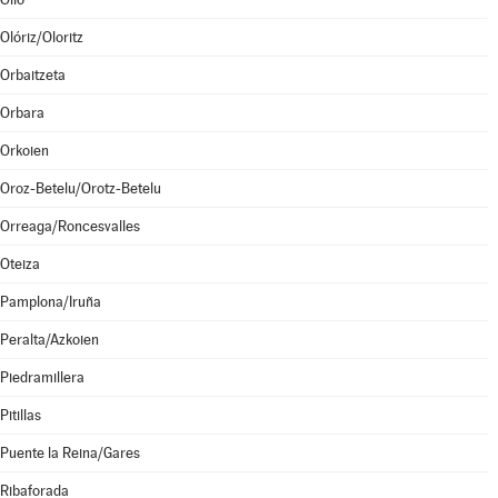
Olóriz/Oloritz
Orbaitzeta
Orbara
Orkoien
Oroz-Betelu/Orotz-Betelu
Orreaga/Roncesvalles
Oteiza
Pamplona/Iruña
Peralta/Azkoien
Piedramillera
Pitillas
Puente la Reina/Gares
Ribaforada