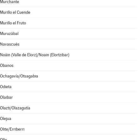
Murchante
Murillo el Cuende
Murillo el Fruto
Muruzábal
Navascués
Noáin (Valle de Elorz)/Noain (Elortzibar)
Obanos
Ochagavía/Otsagabia
Odieta
Olaibar
Olazti/Olazagutía
Olejua
Olite/Erriberri
Ollo