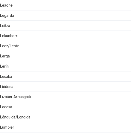
Leache
Legarda
Leitza
Lekunberri
Leoz/Leotz
Lerga
Lerín
Lesaka
Liédena
Lizoáin-Arriasgoiti
Lodosa
Lónguida/Longida
Lumbier