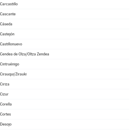
Carcastillo
Cascante
Cáseda
Castejón
Castillonuevo
Cendea de Olza/Oltza Zendea
Cintruénigo
Cirauqui/Zirauki
Ciriza
Cizur
Corella
Cortes
Desojo