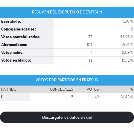
RESUMEN DEL ESCRUTINIO DE ERATSUN
Escrutado:
100 %
Concejales totales:
5
Votos contabilizados:
77
43,26 %
Abstenciones:
101
56,74 %
Votos nulos:
7
9,09 %
Votos en blanco:
11
15,71 %
VOTOS POR PARTIDOS EN ERATSUN
PARTIDO
CONCEJALES
VOTOS
%
I
5
43
61,43 %
Descárgate los datos en xml