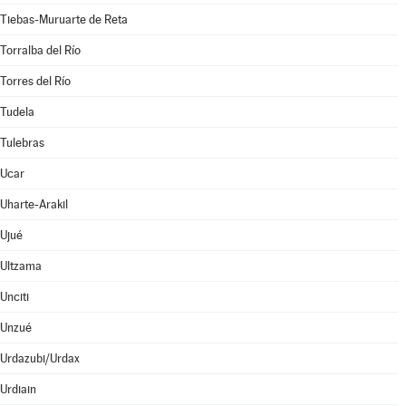
Tiebas-Muruarte de Reta
Torralba del Río
Torres del Río
Tudela
Tulebras
Ucar
Uharte-Arakil
Ujué
Ultzama
Unciti
Unzué
Urdazubi/Urdax
Urdiain