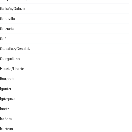
Gallués/Galoze
Genevilla
Goizueta
Goñi
Guesálaz/Gesalatz
Guirguillano
Huarte/Uharte
Ibargoiti
Igantzi
Igúzquiza
Imotz
Irañeta
Irurtzun