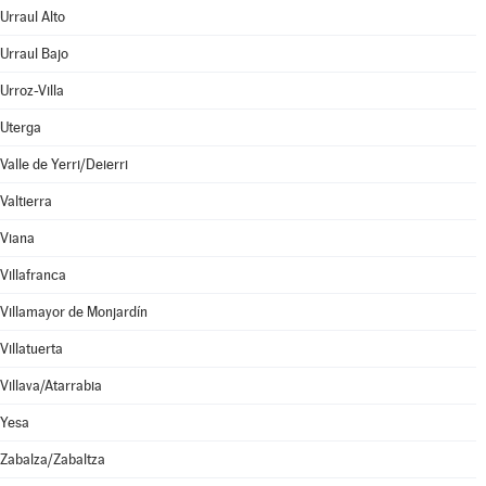
Urraul Alto
Urraul Bajo
Urroz-Villa
Uterga
Valle de Yerri/Deierri
Valtierra
Viana
Villafranca
Villamayor de Monjardín
Villatuerta
Villava/Atarrabia
Yesa
Zabalza/Zabaltza