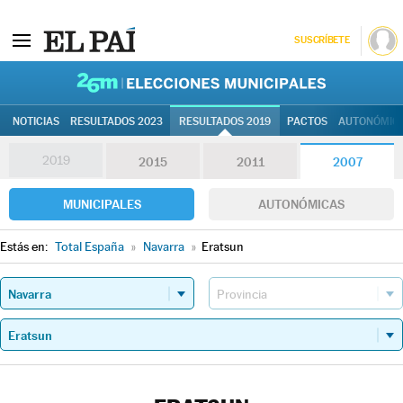
SUSCRÍBETE
26M | Elec
NOTICIAS
RESULTADOS 2023
RESULTADOS 2019
PACTOS
AUTONÓMIC
2019
2015
2011
2007
MUNICIPALES
AUTONÓMICAS
Estás en:
Total España
»
Navarra
»
Eratsun