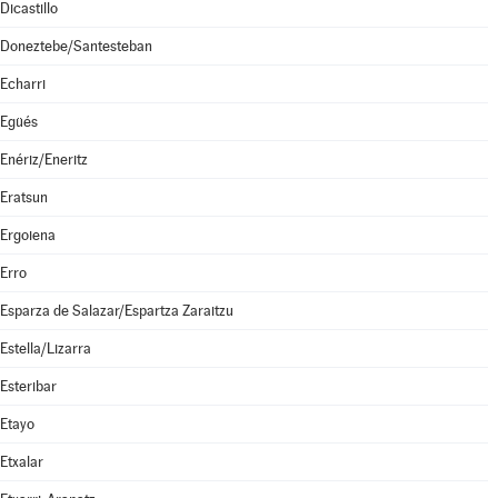
Dicastillo
Doneztebe/Santesteban
Echarri
Egüés
Enériz/Eneritz
Eratsun
Ergoiena
Erro
Esparza de Salazar/Espartza Zaraitzu
Estella/Lizarra
Esteribar
Etayo
Etxalar