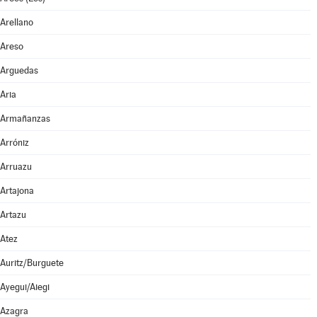
Arellano
Areso
Arguedas
Aria
Armañanzas
Arróniz
Arruazu
Artajona
Artazu
Atez
Auritz/Burguete
Ayegui/Aiegi
Azagra