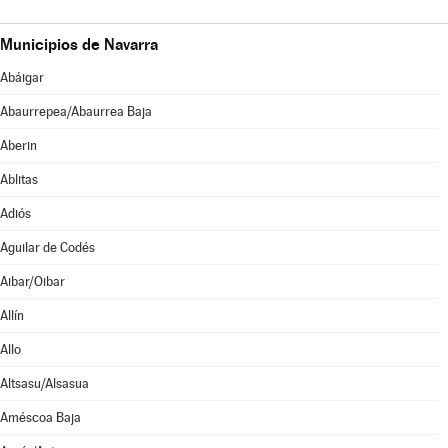
Municipios de Navarra
Abáigar
Abaurrepea/Abaurrea Baja
Aberin
Ablitas
Adiós
Aguilar de Codés
Aibar/Oibar
Allín
Allo
Altsasu/Alsasua
Améscoa Baja