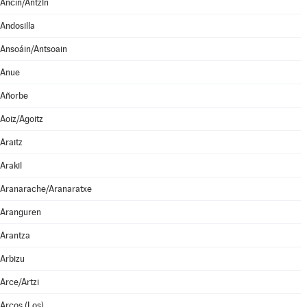
Ancín/Antzin
Andosilla
Ansoáin/Antsoain
Anue
Añorbe
Aoiz/Agoitz
Araitz
Arakil
Aranarache/Aranaratxe
Aranguren
Arantza
Arbizu
Arce/Artzi
Arcos (Los)