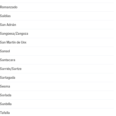
Romanzado
Saldías
San Adrián
Sangüesa/Zangoza
San Martín de Unx
Sansol
Santacara
Sarriés/Sartze
Sartaguda
Sesma
Sorlada
Sunbilla
Tafalla