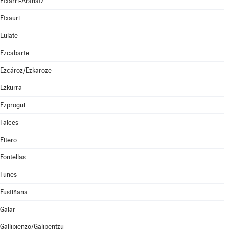
Etxarri-Aranatz
Etxauri
Eulate
Ezcabarte
Ezcároz/Ezkaroze
Ezkurra
Ezprogui
Falces
Fitero
Fontellas
Funes
Fustiñana
Galar
Gallipienzo/Galipentzu