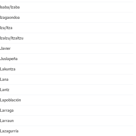
Isaba/Izaba
Izagaondoa
Iza/Itza
Izalzu/Itzaltzu
Javier
Juslapeña
Lakuntza
Lana
Lantz
Lapoblación
Larraga
Larraun
Lazagurría