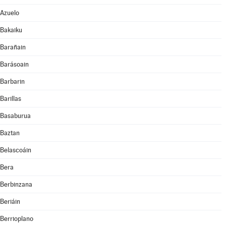
Azuelo
Bakaiku
Barañain
Barásoain
Barbarin
Barillas
Basaburua
Baztan
Belascoáin
Bera
Berbinzana
Beriáin
Berrioplano