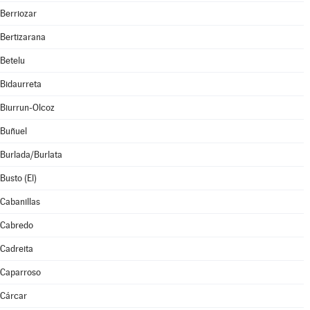
Berriozar
Bertizarana
Betelu
Bidaurreta
Biurrun-Olcoz
Buñuel
Burlada/Burlata
Busto (El)
Cabanillas
Cabredo
Cadreita
Caparroso
Cárcar