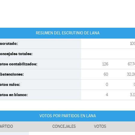
RESUMEN DEL ESCRUTINIO DE LANA
scrutado:
10
oncejales totales:
otos contabilizados:
126
67,7
bstenciones:
60
32,2
otos nulos:
0
otos en blanco:
4
3,1
VOTOS POR PARTIDOS EN LANA
ARTIDO
CONCEJALES
VOTOS