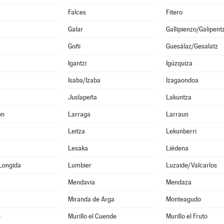
Falces
Fitero
Galar
Gallipienzo/Galipent
Goñi
Guesálaz/Gesalatz
Igantzi
Igúzquiza
Isaba/Izaba
Izagaondoa
Juslapeña
Lakuntza
ón
Larraga
Larraun
Leitza
Lekunberri
Lesaka
Liédena
Longida
Lumbier
Luzaide/Valcarlos
Mendavia
Mendaza
Miranda de Arga
Monteagudo
e
Murillo el Cuende
Murillo el Fruto