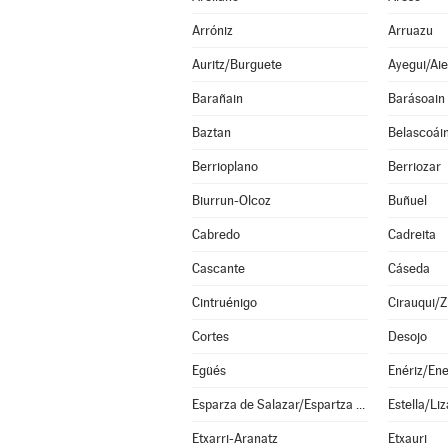
Arróniz
Arruazu
Auritz/Burguete
Ayegui/Aie
Barañain
Barásoain
Baztan
Belascoái
Berrioplano
Berriozar
Biurrun-Olcoz
Buñuel
Cabredo
Cadreita
Cascante
Cáseda
Cintruénigo
Cirauqui/Z
Cortes
Desojo
Egüés
Enériz/Ene
Esparza de Salazar/Espartza Zaraitzu
Estella/Liz
Etxarri-Aranatz
Etxauri