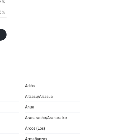
6 %
5 %
Adiós
Altsasu/Alsasua
Anue
Aranarache/Aranaratxe
Arcos (Los)
Armañanzas