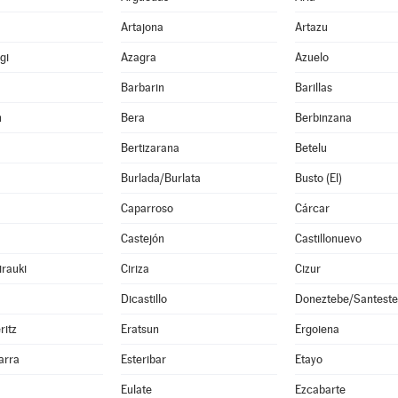
Artajona
Artazu
gi
Azagra
Azuelo
Barbarin
Barillas
n
Bera
Berbinzana
Bertizarana
Betelu
Burlada/Burlata
Busto (El)
Caparroso
Cárcar
Castejón
Castillonuevo
irauki
Ciriza
Cizur
Dicastillo
Doneztebe/Santest
ritz
Eratsun
Ergoiena
arra
Esteribar
Etayo
Eulate
Ezcabarte