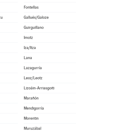
Fontellas
zu
Gallués/Galoze
Guirguillano
Imotz
Iza/Itza
Lana
Lazagurría
Leoz/Leotz
Lizoáin-Arriasgoiti
Marañón
Mendigorría
Morentin
Muruzábal