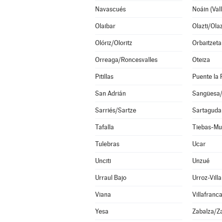
Navascués
Olaibar
Olazti/Ola
Olóriz/Oloritz
Orbaitzeta
Orreaga/Roncesvalles
Oteiza
Pitillas
Puente la 
San Adrián
Sangüesa
Sarriés/Sartze
Sartaguda
Tafalla
Tiebas-Mu
Tulebras
Ucar
Unciti
Unzué
Urraul Bajo
Urroz-Villa
Viana
Villafranc
Yesa
Zabalza/Z