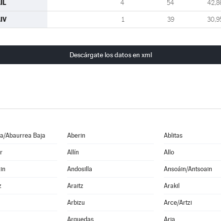
IL
4
54
42,8
IV
1
39
30,9
Descárgate los datos en xml
a/Abaurrea Baja
Aberin
Ablitas
r
Allín
Allo
in
Andosilla
Ansoáin/Antsoain
z
Araitz
Arakil
Arbizu
Arce/Artzi
Arguedas
Aria