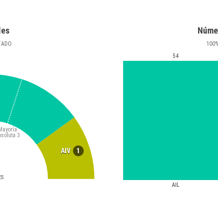
les
Núme
TADO
100
54
Mayoría
bsoluta
3
1
AIV
ES
AIL