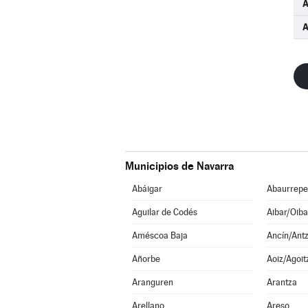
A
A
Municipios de Navarra
Abáigar
Abaurrepe
Aguilar de Codés
Aibar/Oiba
Améscoa Baja
Ancín/Antz
Añorbe
Aoiz/Agoit
Aranguren
Arantza
Arellano
Areso