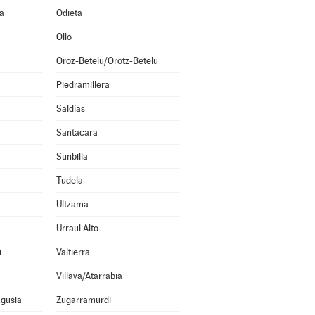
a
Odieta
Ollo
Oroz-Betelu/Orotz-Betelu
Piedramillera
Saldías
Santacara
Sunbilla
Tudela
Ultzama
Urraul Alto
i
Valtierra
Villava/Atarrabia
agusia
Zugarramurdi