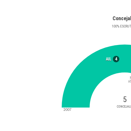
Conceja
100
%
ESCRU
4
AIL
a
5
CONCEJAL
2007