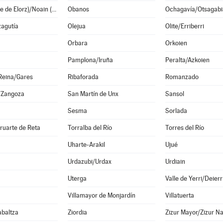
Noáin (Valle de Elorz)/Noain (Elortzibar)
Obanos
Ochagavía/Otsagabi
zagutía
Olejua
Olite/Erriberri
Orbara
Orkoien
Pamplona/Iruña
Peralta/Azkoien
Reina/Gares
Ribaforada
Romanzado
/Zangoza
San Martín de Unx
Sansol
Sesma
Sorlada
ruarte de Reta
Torralba del Río
Torres del Río
Uharte-Arakil
Ujué
Urdazubi/Urdax
Urdiain
Uterga
Valle de Yerri/Deierr
a
Villamayor de Monjardín
Villatuerta
abaltza
Ziordia
Zizur Mayor/Zizur N