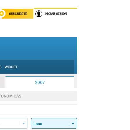
SUSCRÍBETE
INICIAR SESIÓN
S
WIDGET
2007
TONÓMICAS