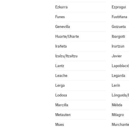
Ezkurra
Ezprogui
Funes
Fustiñana
Genevilla
Goizueta
Huarte/Uharte
Ibargoiti
Irañeta
Irurtzun
Izalzu/Itzaltzu
Javier
Lantz
Lapoblaci
Leache
Legarda
Lerga
Lerín
Lodosa
Lónguida/
Marcilla
Mélida
Metauten
Milagro
Mues
Murchant