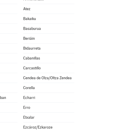
Atez
Bakaiku
Basaburua
Beriáin
Bidaurreta
Cabanillas
Carcastillo
Cendea de Olza/Oltza Zendea
Corella
eban
Echarri
Erro
Etxalar
Ezcároz/Ezkaroze