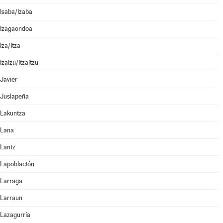
Isaba/Izaba
Izagaondoa
Iza/Itza
Izalzu/Itzaltzu
Javier
Juslapeña
Lakuntza
Lana
Lantz
Lapoblación
Larraga
Larraun
Lazagurría