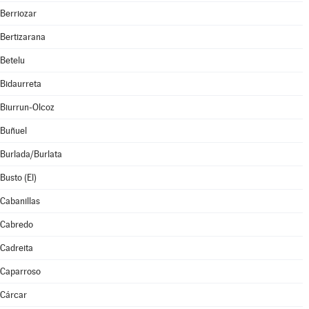
Berriozar
Bertizarana
Betelu
Bidaurreta
Biurrun-Olcoz
Buñuel
Burlada/Burlata
Busto (El)
Cabanillas
Cabredo
Cadreita
Caparroso
Cárcar