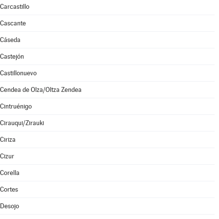
Carcastillo
Cascante
Cáseda
Castejón
Castillonuevo
Cendea de Olza/Oltza Zendea
Cintruénigo
Cirauqui/Zirauki
Ciriza
Cizur
Corella
Cortes
Desojo