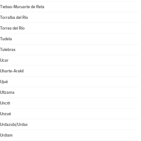
Tiebas-Muruarte de Reta
Torralba del Río
Torres del Río
Tudela
Tulebras
Ucar
Uharte-Arakil
Ujué
Ultzama
Unciti
Unzué
Urdazubi/Urdax
Urdiain