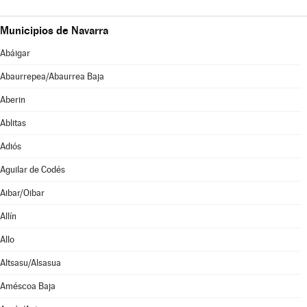
Municipios de Navarra
Abáigar
Abaurrepea/Abaurrea Baja
Aberin
Ablitas
Adiós
Aguilar de Codés
Aibar/Oibar
Allín
Allo
Altsasu/Alsasua
Améscoa Baja