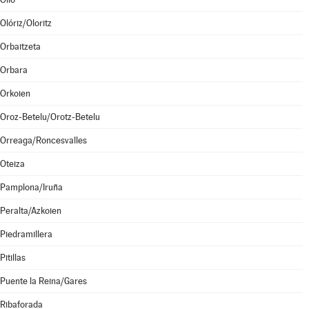
Olóriz/Oloritz
Orbaitzeta
Orbara
Orkoien
Oroz-Betelu/Orotz-Betelu
Orreaga/Roncesvalles
Oteiza
Pamplona/Iruña
Peralta/Azkoien
Piedramillera
Pitillas
Puente la Reina/Gares
Ribaforada