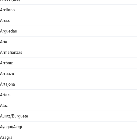
Arellano
Areso
Arguedas
Aria
Armañanzas
Arróniz
Arruazu
Artajona
Artazu
Atez
Auritz/Burguete
Ayegui/Aiegi
Azagra