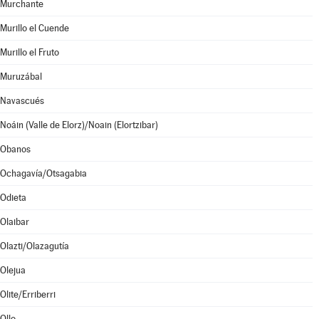
Murchante
Murillo el Cuende
Murillo el Fruto
Muruzábal
Navascués
Noáin (Valle de Elorz)/Noain (Elortzibar)
Obanos
Ochagavía/Otsagabia
Odieta
Olaibar
Olazti/Olazagutía
Olejua
Olite/Erriberri
Ollo