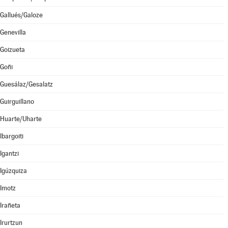
Gallués/Galoze
Genevilla
Goizueta
Goñi
Guesálaz/Gesalatz
Guirguillano
Huarte/Uharte
Ibargoiti
Igantzi
Igúzquiza
Imotz
Irañeta
Irurtzun