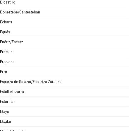
Dicastillo
Doneztebe/Santesteban
Echarri
Egüés
Enériz/Eneritz
Eratsun
Ergoiena
Erro
Esparza de Salazar/Espartza Zaraitzu
Estella/Lizarra
Esteribar
Etayo
Etxalar