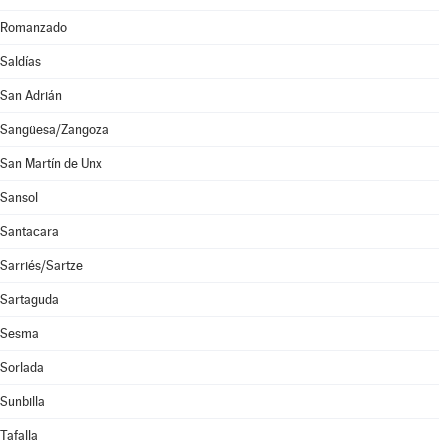
Romanzado
Saldías
San Adrián
Sangüesa/Zangoza
San Martín de Unx
Sansol
Santacara
Sarriés/Sartze
Sartaguda
Sesma
Sorlada
Sunbilla
Tafalla