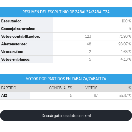
RESUMEN DEL ESCRUTINIO DE ZABALZA/ZABALTZA
Escrutado:
100 %
Concejales totales:
5
Votos contabilizados:
123
71,93 %
Abstenciones:
48
28,07 %
Votos nulos:
2
1,63 %
Votos en blanco:
5
4,13 %
VOTOS POR PARTIDOS EN ZABALZA/ZABALTZA
PARTIDO
CONCEJALES
VOTOS
%
AIZ
5
67
55,37 %
Descárgate los datos en xml