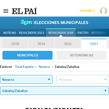
SUSCRÍBETE
26M | Elec
NOTICIAS
RESULTADOS 2023
RESULTADOS 2019
PACTOS
AUTONÓMIC
2019
2015
2011
2007
MUNICIPALES
AUTONÓMICAS
Estás en:
Total España
»
Navarra
»
Zabalza/Zabaltza