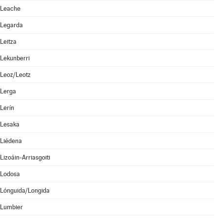
Leache
Legarda
Leitza
Lekunberri
Leoz/Leotz
Lerga
Lerín
Lesaka
Liédena
Lizoáin-Arriasgoiti
Lodosa
Lónguida/Longida
Lumbier