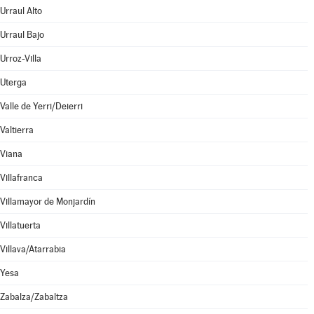
Urraul Alto
Urraul Bajo
Urroz-Villa
Uterga
Valle de Yerri/Deierri
Valtierra
Viana
Villafranca
Villamayor de Monjardín
Villatuerta
Villava/Atarrabia
Yesa
Zabalza/Zabaltza