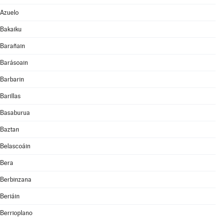
Azuelo
Bakaiku
Barañain
Barásoain
Barbarin
Barillas
Basaburua
Baztan
Belascoáin
Bera
Berbinzana
Beriáin
Berrioplano