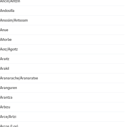
Ancín/Antzin
Andosilla
Ansoáin/Antsoain
Anue
Añorbe
Aoiz/Agoitz
Araitz
Arakil
Aranarache/Aranaratxe
Aranguren
Arantza
Arbizu
Arce/Artzi
Arcos (Los)