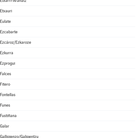
Etxarri-Aranatz
Etxauri
Eulate
Ezcabarte
Ezcároz/Ezkaroze
Ezkurra
Ezprogui
Falces
Fitero
Fontellas
Funes
Fustiñana
Galar
Gallipienzo/Galipentzu