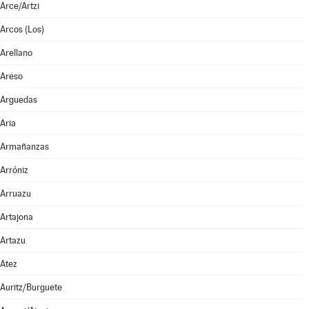
Arce/Artzi
Arcos (Los)
Arellano
Areso
Arguedas
Aria
Armañanzas
Arróniz
Arruazu
Artajona
Artazu
Atez
Auritz/Burguete