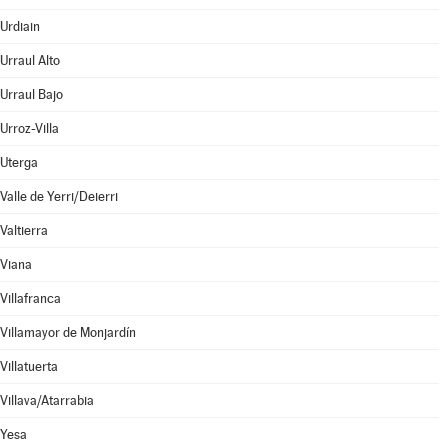
Urdiain
Urraul Alto
Urraul Bajo
Urroz-Villa
Uterga
Valle de Yerri/Deierri
Valtierra
Viana
Villafranca
Villamayor de Monjardín
Villatuerta
Villava/Atarrabia
Yesa