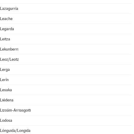
Lazagurría
Leache
Legarda
Leitza
Lekunberri
Leoz/Leotz
Lerga
Lerín
Lesaka
Liédena
Lizoáin-Arriasgoiti
Lodosa
Lónguida/Longida