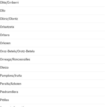
Olite/Erriberri
Ollo
Olóriz/Oloritz
Orbaitzeta
Orbara
Orkoien
Oroz-Betelu/Orotz-Betelu
Orreaga/Roncesvalles
Oteiza
Pamplona/Iruña
Peralta/Azkoien
Piedramillera
Pitillas