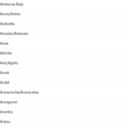
Améscoa Baja
Ancín/Antzin
Andosilla
Ansoáin/Antsoain
Anue
Añorbe
Aoiz/Agoitz
Araitz
Arakil
Aranarache/Aranaratxe
Aranguren
Arantza
Arbizu