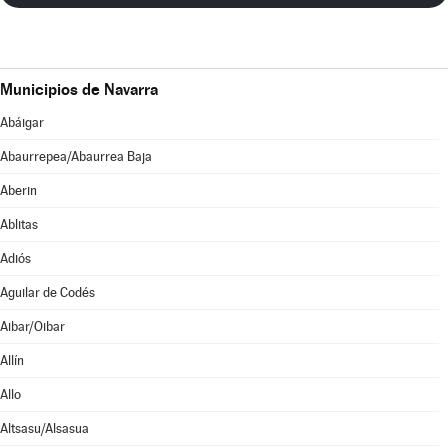
Municipios de Navarra
Abáigar
Abaurrepea/Abaurrea Baja
Aberin
Ablitas
Adiós
Aguilar de Codés
Aibar/Oibar
Allín
Allo
Altsasu/Alsasua