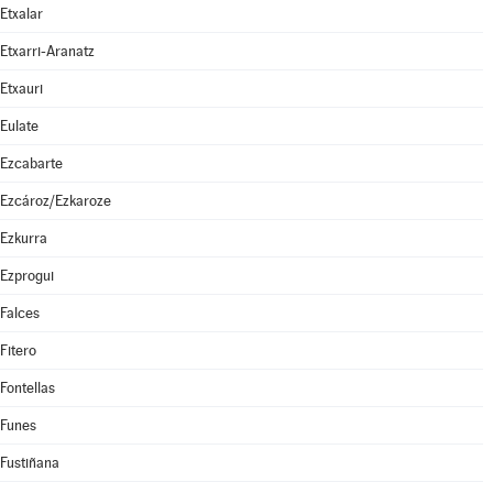
Etxalar
Etxarri-Aranatz
Etxauri
Eulate
Ezcabarte
Ezcároz/Ezkaroze
Ezkurra
Ezprogui
Falces
Fitero
Fontellas
Funes
Fustiñana