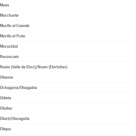
Mues
Murchante
Murillo el Cuende
Murillo el Fruto
Muruzábal
Navascués
Noáin (Valle de Elorz)/Noain (Elortzibar)
Obanos
Ochagavía/Otsagabia
Odieta
Olaibar
Olazti/Olazagutía
Olejua