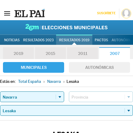
SUSCRÍBETE
26M | Elec
NOTICIAS
RESULTADOS 2023
RESULTADOS 2019
PACTOS
AUTONÓMIC
2019
2015
2011
2007
MUNICIPALES
AUTONÓMICAS
Estás en:
Total España
»
Navarra
»
Lesaka