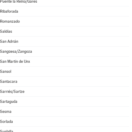
Puente la Reina/Gares
Ribaforada
Romanzado
Saldías
San Adrián
Sangüesa/Zangoza
San Martín de Unx
Sansol
Santacara
Sarriés/Sartze
Sartaguda
Sesma
Sorlada
Sunbilla