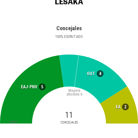
LESAKA
Concejales
100
%
ESCRUTADO
4
OUT
5
EAJ-PNV
Mayoría
absoluta
6
2
EA
11
2007
CONCEJALES