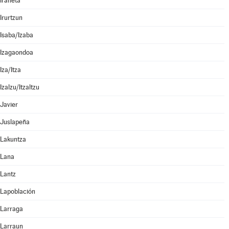
Irañeta
Irurtzun
Isaba/Izaba
Izagaondoa
Iza/Itza
Izalzu/Itzaltzu
Javier
Juslapeña
Lakuntza
Lana
Lantz
Lapoblación
Larraga
Larraun