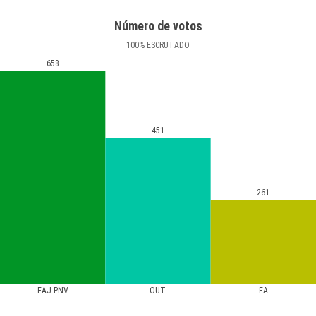
Número de votos
100
%
ESCRUTADO
658
451
261
EAJ-PNV
OUT
EA