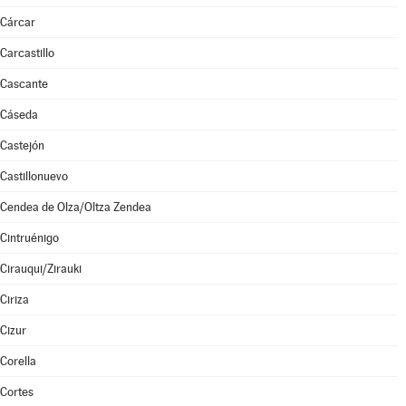
Cárcar
Carcastillo
Cascante
Cáseda
Castejón
Castillonuevo
Cendea de Olza/Oltza Zendea
Cintruénigo
Cirauqui/Zirauki
Ciriza
Cizur
Corella
Cortes