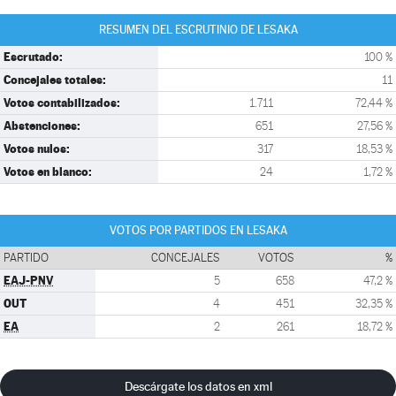
RESUMEN DEL ESCRUTINIO DE LESAKA
Escrutado:
100 %
Concejales totales:
11
Votos contabilizados:
1.711
72,44 %
Abstenciones:
651
27,56 %
Votos nulos:
317
18,53 %
Votos en blanco:
24
1,72 %
VOTOS POR PARTIDOS EN LESAKA
PARTIDO
CONCEJALES
VOTOS
%
EAJ-PNV
5
658
47,2 %
OUT
4
451
32,35 %
EA
2
261
18,72 %
Descárgate los datos en xml