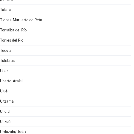
Tafalla
Tiebas-Muruarte de Reta
Torralba del Río
Torres del Río
Tudela
Tulebras
Ucar
Uharte-Arakil
Ujué
Ultzama
Unciti
Unzué
Urdazubi/Urdax