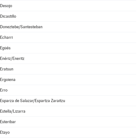
Desojo
Dicastillo
Doneztebe/Santesteban
Echarri
Egüés
Enériz/Eneritz
Eratsun
Ergoiena
Erro
Esparza de Salazar/Espartza Zaraitzu
Estella/Lizarra
Esteribar
Etayo