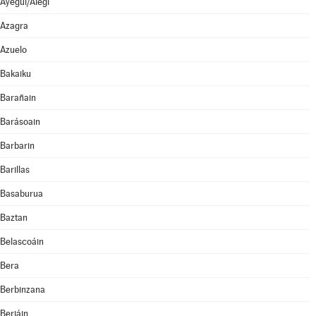
Ayegui/Aiegi
Azagra
Azuelo
Bakaiku
Barañain
Barásoain
Barbarin
Barillas
Basaburua
Baztan
Belascoáin
Bera
Berbinzana
Beriáin