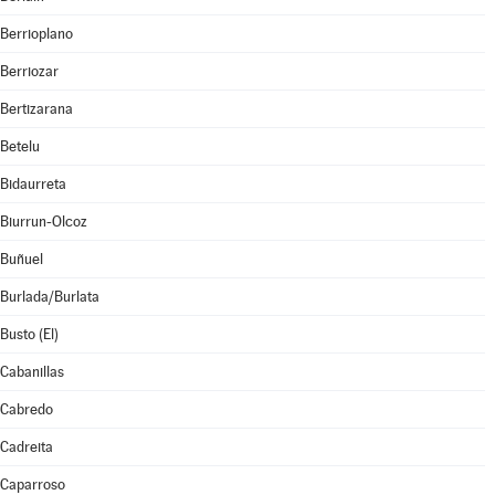
Berrioplano
Berriozar
Bertizarana
Betelu
Bidaurreta
Biurrun-Olcoz
Buñuel
Burlada/Burlata
Busto (El)
Cabanillas
Cabredo
Cadreita
Caparroso