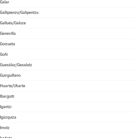
Galar
Gallipienzo/Galipentzu
Gallués/Galoze
Genevilla
Goizueta
Goñi
Guesálaz/Gesalatz
Guirguillano
Huarte/Uharte
Ibargoiti
Igantzi
Igúzquiza
Imotz