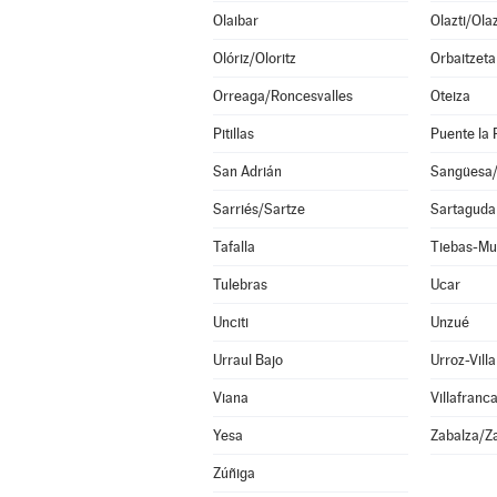
Olaibar
Olazti/Ola
Olóriz/Oloritz
Orbaitzeta
Orreaga/Roncesvalles
Oteiza
Pitillas
Puente la 
San Adrián
Sangüesa
Sarriés/Sartze
Sartaguda
Tafalla
Tiebas-Mu
Tulebras
Ucar
Unciti
Unzué
Urraul Bajo
Urroz-Villa
Viana
Villafranc
Yesa
Zabalza/Z
Zúñiga