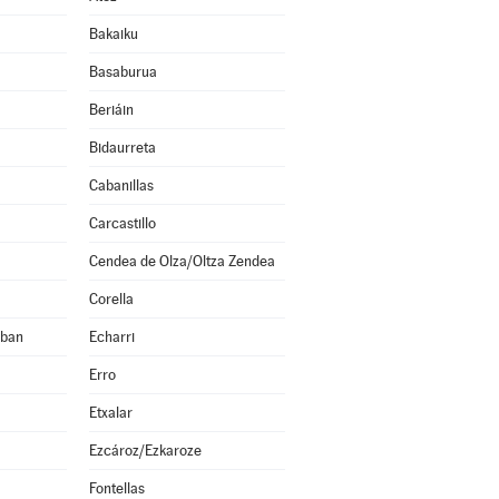
Bakaiku
Basaburua
Beriáin
Bidaurreta
Cabanillas
Carcastillo
Cendea de Olza/Oltza Zendea
Corella
eban
Echarri
Erro
Etxalar
Ezcároz/Ezkaroze
Fontellas