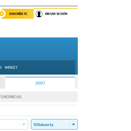
SUSCRÍBETE
INICIAR SESIÓN
S
WIDGET
2007
TONÓMICAS