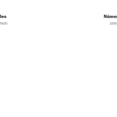
les
Númer
TADO
100
%