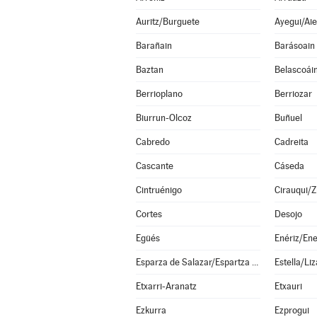
Auritz/Burguete
Ayegui/Aie
Barañain
Barásoain
Baztan
Belascoái
Berrioplano
Berriozar
Biurrun-Olcoz
Buñuel
Cabredo
Cadreita
Cascante
Cáseda
Cintruénigo
Cirauqui/Z
Cortes
Desojo
Egüés
Enériz/Ene
Esparza de Salazar/Espartza Zaraitzu
Estella/Liz
Etxarri-Aranatz
Etxauri
Ezkurra
Ezprogui