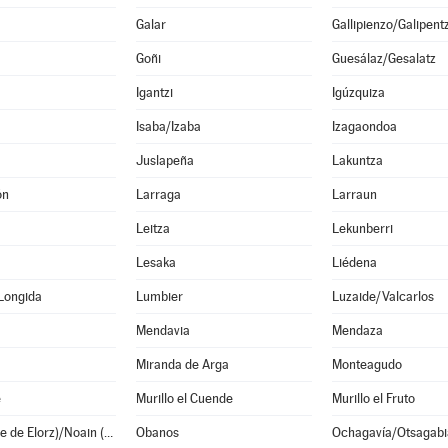
Galar
Gallipienzo/Galipent
Goñi
Guesálaz/Gesalatz
Igantzi
Igúzquiza
Isaba/Izaba
Izagaondoa
Juslapeña
Lakuntza
ón
Larraga
Larraun
Leitza
Lekunberri
Lesaka
Liédena
Longida
Lumbier
Luzaide/Valcarlos
Mendavia
Mendaza
Miranda de Arga
Monteagudo
e
Murillo el Cuende
Murillo el Fruto
Noáin (Valle de Elorz)/Noain (Elortzibar)
Obanos
Ochagavía/Otsagabi