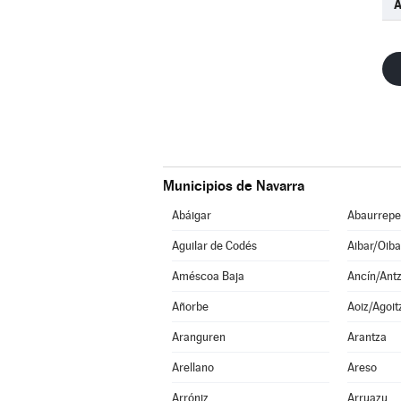
Municipios de Navarra
Abáigar
Abaurrepe
Aguilar de Codés
Aibar/Oiba
Améscoa Baja
Ancín/Antz
Añorbe
Aoiz/Agoit
Aranguren
Arantza
Arellano
Areso
Arróniz
Arruazu