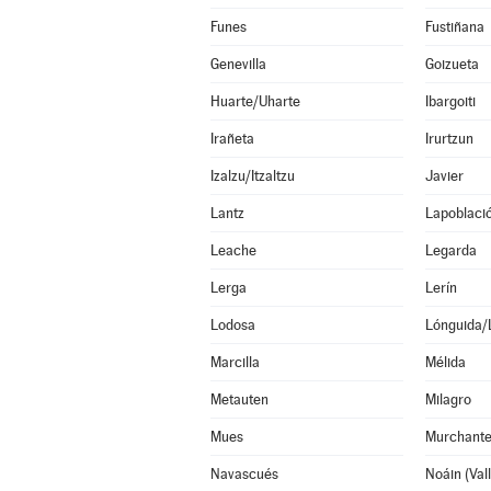
Funes
Fustiñana
Genevilla
Goizueta
Huarte/Uharte
Ibargoiti
Irañeta
Irurtzun
Izalzu/Itzaltzu
Javier
Lantz
Lapoblaci
Leache
Legarda
Lerga
Lerín
Lodosa
Lónguida/
Marcilla
Mélida
Metauten
Milagro
Mues
Murchant
Navascués