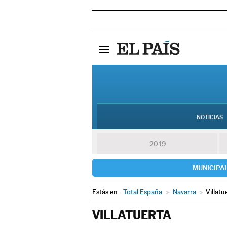
NOTICIAS
2019
MUNICIPA
Estás en:
Total España
»
Navarra
»
Villatu
VILLATUERTA