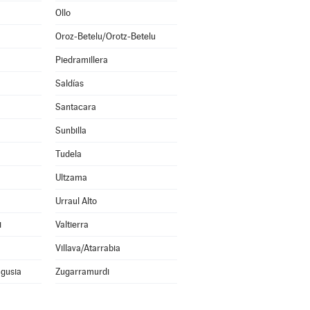
Ollo
Oroz-Betelu/Orotz-Betelu
Piedramillera
Saldías
Santacara
Sunbilla
Tudela
Ultzama
Urraul Alto
i
Valtierra
Villava/Atarrabia
agusia
Zugarramurdi