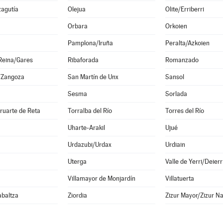
zagutía
Olejua
Olite/Erriberri
Orbara
Orkoien
Pamplona/Iruña
Peralta/Azkoien
Reina/Gares
Ribaforada
Romanzado
/Zangoza
San Martín de Unx
Sansol
Sesma
Sorlada
ruarte de Reta
Torralba del Río
Torres del Río
Uharte-Arakil
Ujué
Urdazubi/Urdax
Urdiain
Uterga
Valle de Yerri/Deierr
a
Villamayor de Monjardín
Villatuerta
abaltza
Ziordia
Zizur Mayor/Zizur N