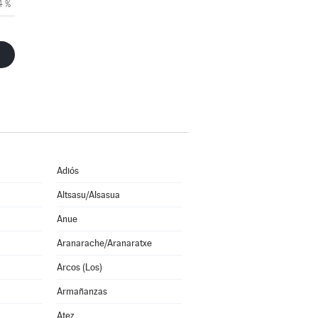
4 %
Adiós
Altsasu/Alsasua
Anue
Aranarache/Aranaratxe
Arcos (Los)
Armañanzas
Atez