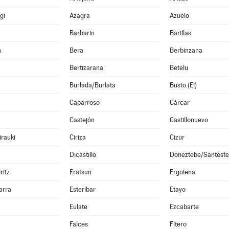
gi
Azagra
Azuelo
Barbarin
Barillas
n
Bera
Berbinzana
Bertizarana
Betelu
Burlada/Burlata
Busto (El)
Caparroso
Cárcar
Castejón
Castillonuevo
irauki
Ciriza
Cizur
Dicastillo
Doneztebe/Santest
ritz
Eratsun
Ergoiena
arra
Esteribar
Etayo
Eulate
Ezcabarte
Falces
Fitero