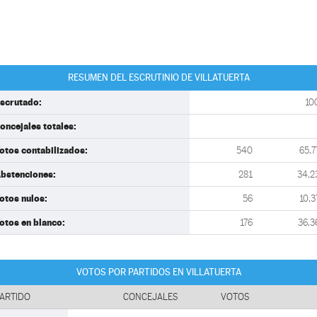
RESUMEN DEL ESCRUTINIO DE VILLATUERTA
scrutado:
10
oncejales totales:
otos contabilizados:
540
65,7
bstenciones:
281
34,2
otos nulos:
56
10,3
otos en blanco:
176
36,3
VOTOS POR PARTIDOS EN VILLATUERTA
ARTIDO
CONCEJALES
VOTOS