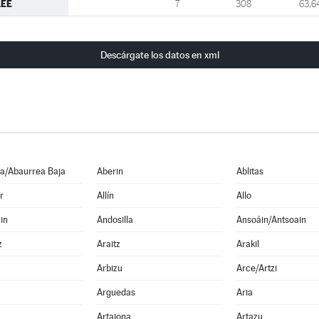
AEE
7
308
63,6
Descárgate los datos en xml
a/Abaurrea Baja
Aberin
Ablitas
r
Allín
Allo
in
Andosilla
Ansoáin/Antsoain
z
Araitz
Arakil
Arbizu
Arce/Artzi
Arguedas
Aria
Artajona
Artazu