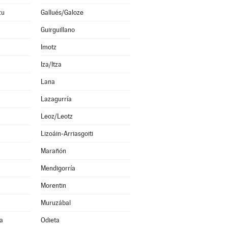
zu
Gallués/Galoze
Guirguillano
Imotz
Iza/Itza
Lana
Lazagurría
Leoz/Leotz
Lizoáin-Arriasgoiti
Marañón
Mendigorría
Morentin
Muruzábal
a
Odieta