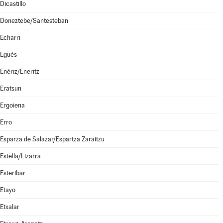
Dicastillo
Doneztebe/Santesteban
Echarri
Egüés
Enériz/Eneritz
Eratsun
Ergoiena
Erro
Esparza de Salazar/Espartza Zaraitzu
Estella/Lizarra
Esteribar
Etayo
Etxalar