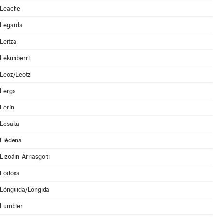
Leache
Legarda
Leitza
Lekunberri
Leoz/Leotz
Lerga
Lerín
Lesaka
Liédena
Lizoáin-Arriasgoiti
Lodosa
Lónguida/Longida
Lumbier