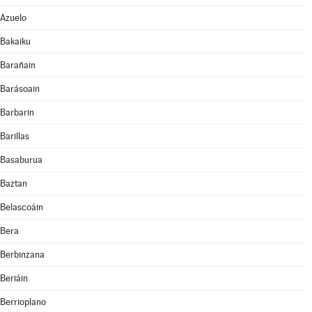
Azuelo
Bakaiku
Barañain
Barásoain
Barbarin
Barillas
Basaburua
Baztan
Belascoáin
Bera
Berbinzana
Beriáin
Berrioplano