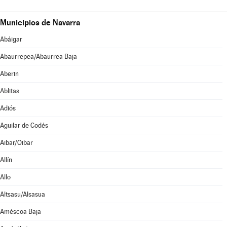
Municipios de Navarra
Abáigar
Abaurrepea/Abaurrea Baja
Aberin
Ablitas
Adiós
Aguilar de Codés
Aibar/Oibar
Allín
Allo
Altsasu/Alsasua
Améscoa Baja