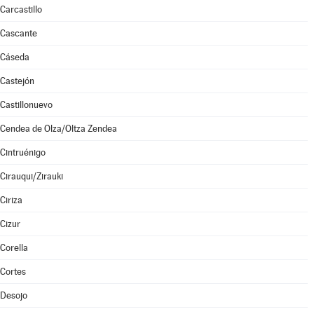
Carcastillo
Cascante
Cáseda
Castejón
Castillonuevo
Cendea de Olza/Oltza Zendea
Cintruénigo
Cirauqui/Zirauki
Ciriza
Cizur
Corella
Cortes
Desojo