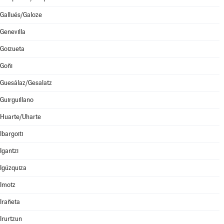
Gallués/Galoze
Genevilla
Goizueta
Goñi
Guesálaz/Gesalatz
Guirguillano
Huarte/Uharte
Ibargoiti
Igantzi
Igúzquiza
Imotz
Irañeta
Irurtzun