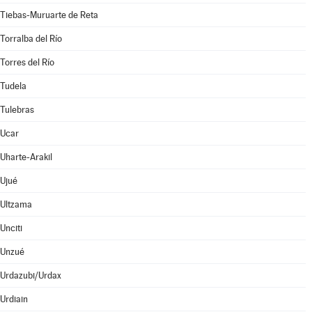
Tiebas-Muruarte de Reta
Torralba del Río
Torres del Río
Tudela
Tulebras
Ucar
Uharte-Arakil
Ujué
Ultzama
Unciti
Unzué
Urdazubi/Urdax
Urdiain