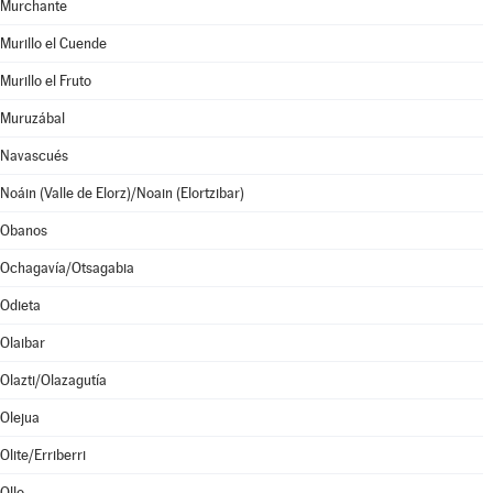
Murchante
Murillo el Cuende
Murillo el Fruto
Muruzábal
Navascués
Noáin (Valle de Elorz)/Noain (Elortzibar)
Obanos
Ochagavía/Otsagabia
Odieta
Olaibar
Olazti/Olazagutía
Olejua
Olite/Erriberri
Ollo