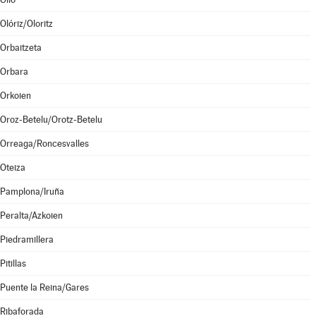
Olóriz/Oloritz
Orbaitzeta
Orbara
Orkoien
Oroz-Betelu/Orotz-Betelu
Orreaga/Roncesvalles
Oteiza
Pamplona/Iruña
Peralta/Azkoien
Piedramillera
Pitillas
Puente la Reina/Gares
Ribaforada