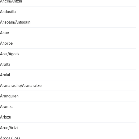
Ancín/Antzin
Andosilla
Ansoáin/Antsoain
Anue
Añorbe
Aoiz/Agoitz
Araitz
Arakil
Aranarache/Aranaratxe
Aranguren
Arantza
Arbizu
Arce/Artzi
Arcos (Los)