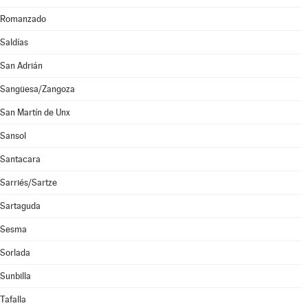
Romanzado
Saldías
San Adrián
Sangüesa/Zangoza
San Martín de Unx
Sansol
Santacara
Sarriés/Sartze
Sartaguda
Sesma
Sorlada
Sunbilla
Tafalla