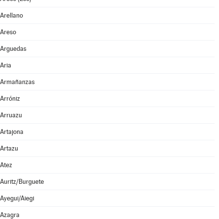
Arellano
Areso
Arguedas
Aria
Armañanzas
Arróniz
Arruazu
Artajona
Artazu
Atez
Auritz/Burguete
Ayegui/Aiegi
Azagra