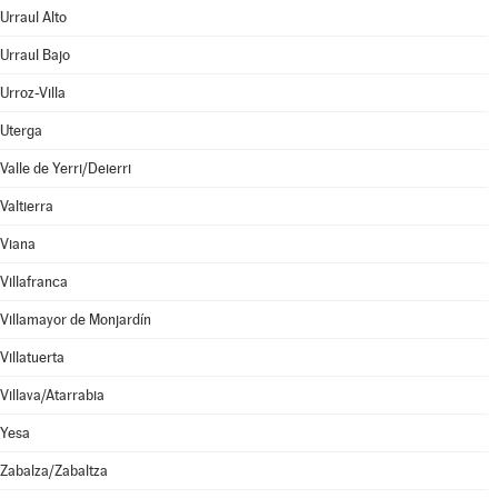
Urraul Alto
Urraul Bajo
Urroz-Villa
Uterga
Valle de Yerri/Deierri
Valtierra
Viana
Villafranca
Villamayor de Monjardín
Villatuerta
Villava/Atarrabia
Yesa
Zabalza/Zabaltza