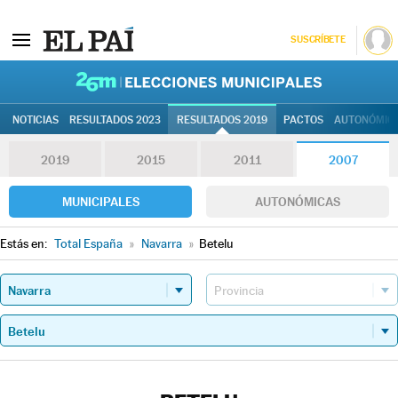
SUSCRÍBETE
26M | Elec
NOTICIAS
RESULTADOS 2023
RESULTADOS 2019
PACTOS
AUTONÓMIC
2019
2015
2011
2007
MUNICIPALES
AUTONÓMICAS
Estás en:
Total España
»
Navarra
»
Betelu