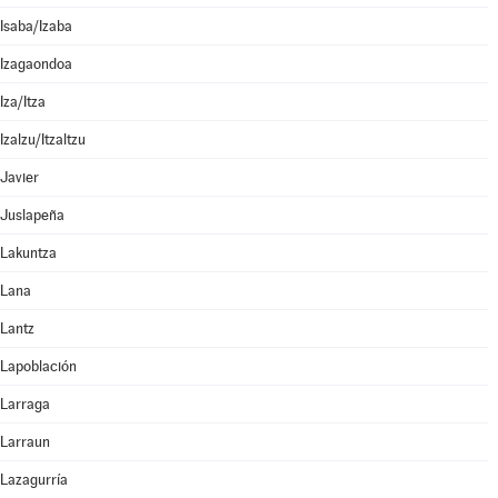
Isaba/Izaba
Izagaondoa
Iza/Itza
Izalzu/Itzaltzu
Javier
Juslapeña
Lakuntza
Lana
Lantz
Lapoblación
Larraga
Larraun
Lazagurría