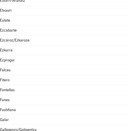
Etxarri-Aranatz
Etxauri
Eulate
Ezcabarte
Ezcároz/Ezkaroze
Ezkurra
Ezprogui
Falces
Fitero
Fontellas
Funes
Fustiñana
Galar
Gallipienzo/Galipentzu