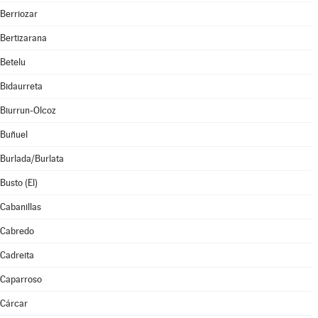
Berriozar
Bertizarana
Betelu
Bidaurreta
Biurrun-Olcoz
Buñuel
Burlada/Burlata
Busto (El)
Cabanillas
Cabredo
Cadreita
Caparroso
Cárcar