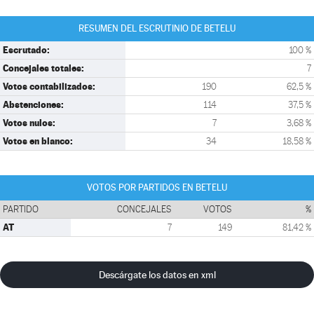
RESUMEN DEL ESCRUTINIO DE BETELU
Escrutado:
100 %
Concejales totales:
7
Votos contabilizados:
190
62,5 %
Abstenciones:
114
37,5 %
Votos nulos:
7
3,68 %
Votos en blanco:
34
18,58 %
VOTOS POR PARTIDOS EN BETELU
PARTIDO
CONCEJALES
VOTOS
%
AT
7
149
81,42 %
Descárgate los datos en xml