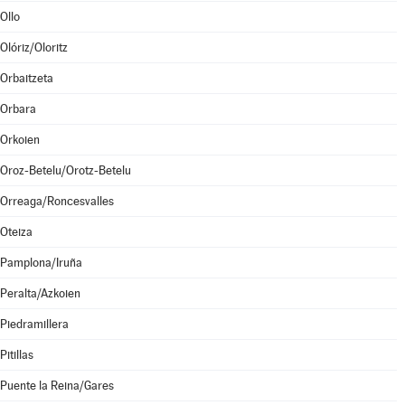
Ollo
Olóriz/Oloritz
Orbaitzeta
Orbara
Orkoien
Oroz-Betelu/Orotz-Betelu
Orreaga/Roncesvalles
Oteiza
Pamplona/Iruña
Peralta/Azkoien
Piedramillera
Pitillas
Puente la Reina/Gares