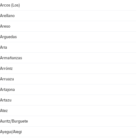
Arcos (Los)
Arellano
Areso
Arguedas
Aria
Armañanzas
Arróniz
Arruazu
Artajona
Artazu
Atez
Auritz/Burguete
Ayegui/Aiegi