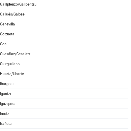
Gallipienzo/Galipentzu
Gallués/Galoze
Genevilla
Goizueta
Goñi
Guesálaz/Gesalatz
Guirguillano
Huarte/Uharte
Ibargoiti
Igantzi
Igúzquiza
Imotz
Irañeta