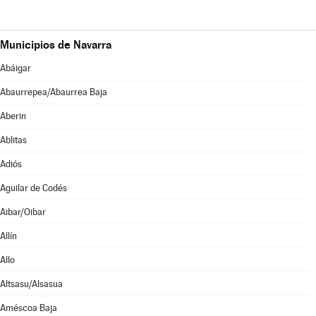
Municipios de Navarra
Abáigar
Abaurrepea/Abaurrea Baja
Aberin
Ablitas
Adiós
Aguilar de Codés
Aibar/Oibar
Allín
Allo
Altsasu/Alsasua
Améscoa Baja