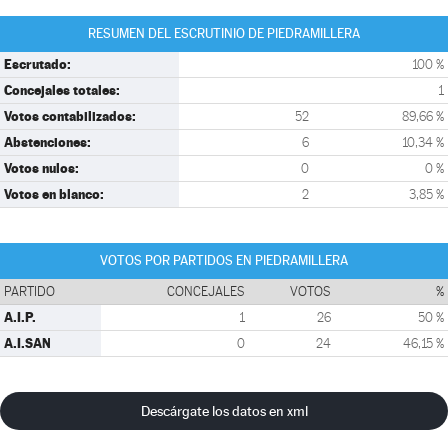
RESUMEN DEL ESCRUTINIO DE PIEDRAMILLERA
Escrutado:
100 %
Concejales totales:
1
Votos contabilizados:
52
89,66 %
Abstenciones:
6
10,34 %
Votos nulos:
0
0 %
Votos en blanco:
2
3,85 %
VOTOS POR PARTIDOS EN PIEDRAMILLERA
PARTIDO
CONCEJALES
VOTOS
%
A.I.P.
1
26
50 %
A.I.SAN
0
24
46,15 %
Descárgate los datos en xml