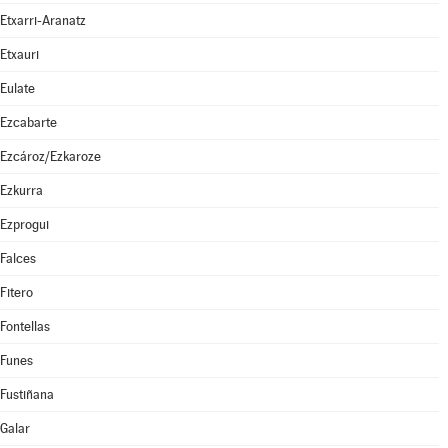
Etxarri-Aranatz
Etxauri
Eulate
Ezcabarte
Ezcároz/Ezkaroze
Ezkurra
Ezprogui
Falces
Fitero
Fontellas
Funes
Fustiñana
Galar