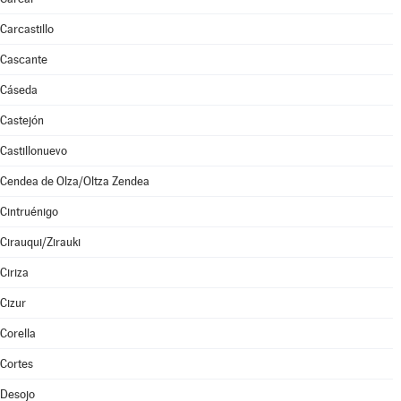
Carcastillo
Cascante
Cáseda
Castejón
Castillonuevo
Cendea de Olza/Oltza Zendea
Cintruénigo
Cirauqui/Zirauki
Ciriza
Cizur
Corella
Cortes
Desojo