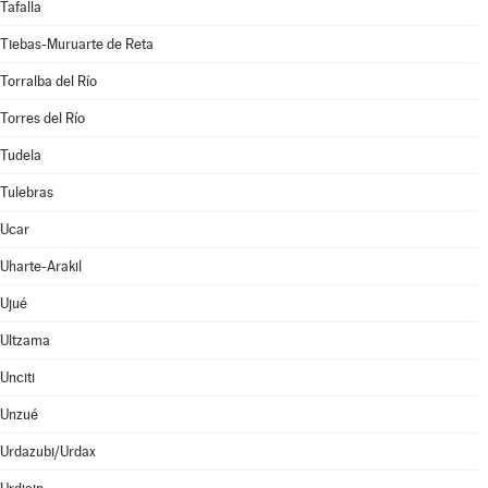
Tafalla
Tiebas-Muruarte de Reta
Torralba del Río
Torres del Río
Tudela
Tulebras
Ucar
Uharte-Arakil
Ujué
Ultzama
Unciti
Unzué
Urdazubi/Urdax