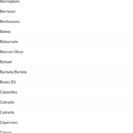
Berrioplano
Berriozar
Bertizarana
Betelu
Bidaurreta
Biurrun-Olcoz
Buñuel
Burlada/Burlata
Busto (El)
Cabanillas
Cabredo
Cadreita
Caparroso
Cárcar