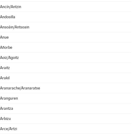
Ancín/Antzin
Andosilla
Ansoáin/Antsoain
Anue
Añorbe
Aoiz/Agoitz
Araitz
Arakil
Aranarache/Aranaratxe
Aranguren
Arantza
Arbizu
Arce/Artzi