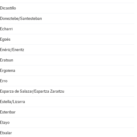
Dicastillo
Doneztebe/Santesteban
Echarri
Egüés
Enériz/Eneritz
Eratsun
Ergoiena
Erro
Esparza de Salazar/Espartza Zaraitzu
Estella/Lizarra
Esteribar
Etayo
Etxalar