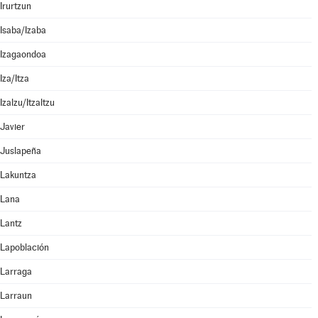
Irurtzun
Isaba/Izaba
Izagaondoa
Iza/Itza
Izalzu/Itzaltzu
Javier
Juslapeña
Lakuntza
Lana
Lantz
Lapoblación
Larraga
Larraun