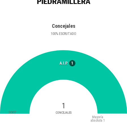
PIEDRAMILLERA
Concejales
100
%
ESCRUTADO
1
A.I.P.
1
2007
CONCEJALES
Mayoría
absoluta
1