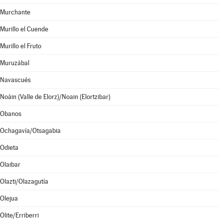
Murchante
Murillo el Cuende
Murillo el Fruto
Muruzábal
Navascués
Noáin (Valle de Elorz)/Noain (Elortzibar)
Obanos
Ochagavía/Otsagabia
Odieta
Olaibar
Olazti/Olazagutía
Olejua
Olite/Erriberri