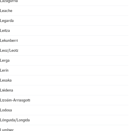
Lazagurría
Leache
Legarda
Leitza
Lekunberri
Leoz/Leotz
Lerga
Lerín
Lesaka
Liédena
Lizoáin-Arriasgoiti
Lodosa
Lónguida/Longida
Lumbier