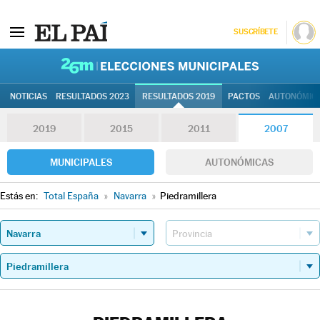
SUSCRÍBETE
26M | Elec
NOTICIAS
RESULTADOS 2023
RESULTADOS 2019
PACTOS
AUTONÓMIC
2019
2015
2011
2007
MUNICIPALES
AUTONÓMICAS
Estás en:
Total España
»
Navarra
»
Piedramillera