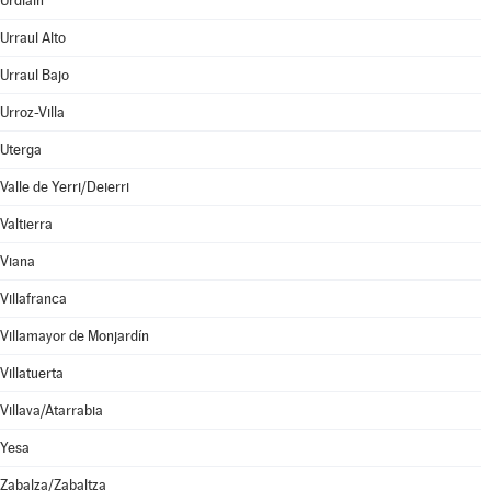
Urdiain
Urraul Alto
Urraul Bajo
Urroz-Villa
Uterga
Valle de Yerri/Deierri
Valtierra
Viana
Villafranca
Villamayor de Monjardín
Villatuerta
Villava/Atarrabia
Yesa
Zabalza/Zabaltza