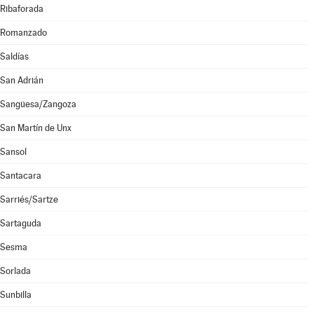
Ribaforada
Romanzado
Saldías
San Adrián
Sangüesa/Zangoza
San Martín de Unx
Sansol
Santacara
Sarriés/Sartze
Sartaguda
Sesma
Sorlada
Sunbilla