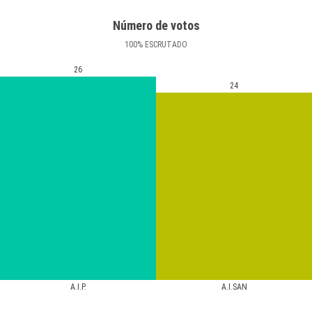
Número de votos
100
%
ESCRUTADO
26
24
A.I.P.
A.I.SAN