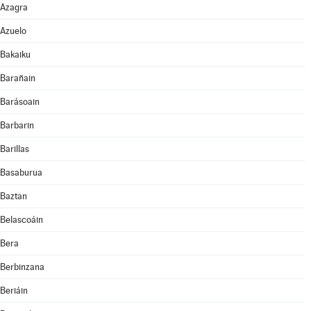
Azagra
Azuelo
Bakaiku
Barañain
Barásoain
Barbarin
Barillas
Basaburua
Baztan
Belascoáin
Bera
Berbinzana
Beriáin