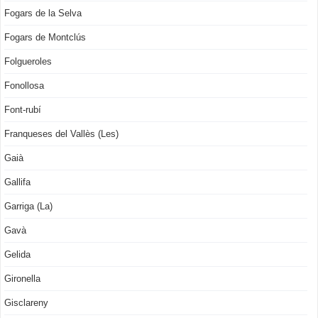
Fogars de la Selva
Fogars de Montclús
Folgueroles
Fonollosa
Font-rubí
Franqueses del Vallès (Les)
Gaià
Gallifa
Garriga (La)
Gavà
Gelida
Gironella
Gisclareny