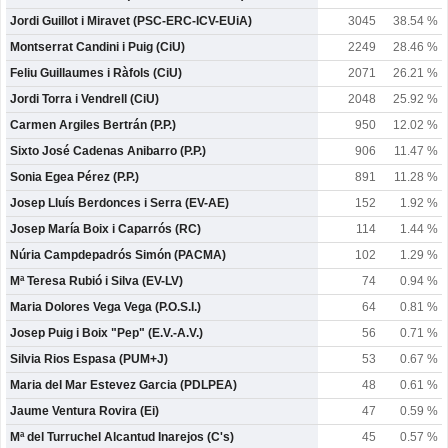
Jordi Guillot i Miravet (PSC-ERC-ICV-EUiA)
3045
38.54 %
Montserrat Candini i Puig (CiU)
2249
28.46 %
Feliu Guillaumes i Ràfols (CiU)
2071
26.21 %
Jordi Torra i Vendrell (CiU)
2048
25.92 %
Carmen Argiles Bertrán (P.P.)
950
12.02 %
Sixto José Cadenas Anibarro (P.P.)
906
11.47 %
Sonia Egea Pérez (P.P.)
891
11.28 %
Josep Lluís Berdonces i Serra (EV-AE)
152
1.92 %
Josep María Boix i Caparrós (RC)
114
1.44 %
Núria Campdepadrós Simón (PACMA)
102
1.29 %
Mª Teresa Rubió i Silva (EV-LV)
74
0.94 %
Maria Dolores Vega Vega (P.O.S.I.)
64
0.81 %
Josep Puig i Boix "Pep" (E.V.-A.V.)
56
0.71 %
Silvia Rios Espasa (PUM+J)
53
0.67 %
Maria del Mar Estevez Garcia (PDLPEA)
48
0.61 %
Jaume Ventura Rovira (Ei)
47
0.59 %
Mª del Turruchel Alcantud Inarejos (C's)
45
0.57 %