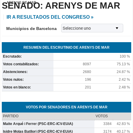
SENADO: ARENYS DE MAR
ARENYS DE MAR
IR A RESULTADOS DEL CONGRESO »
Municipios de Barcelona
RESUMEN DEL ESCRUTINIO DE ARENYS DE MAR
Escrutado:
100 %
Votos contabilizados:
8097
75.13 %
Abstenciones:
2680
24.87 %
Votos nulos:
196
2.42 %
Votos en blanco:
201
2.48 %
VOTOS POR SENADORES EN ARENYS DE MAR
PARTIDO
VOTOS
Maite Arqué i Ferrer (PSC-ERC-ICV-EUiA)
3384
42.83 %
Isidre Molas Batllori (PSC-ERC-ICV-EUiA)
3174
40.17 %