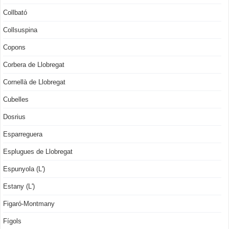
Collbató
Collsuspina
Copons
Corbera de Llobregat
Cornellà de Llobregat
Cubelles
Dosrius
Esparreguera
Esplugues de Llobregat
Espunyola (L')
Estany (L')
Figaró-Montmany
Fígols