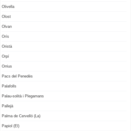
Olivella
Olost
Olvan
Orís
Oristà
Orpí
Orrius
Pacs del Penedès
Palafolls
Palau-solità i Plegamans
Pallejà
Palma de Cervelló (La)
Papiol (El)