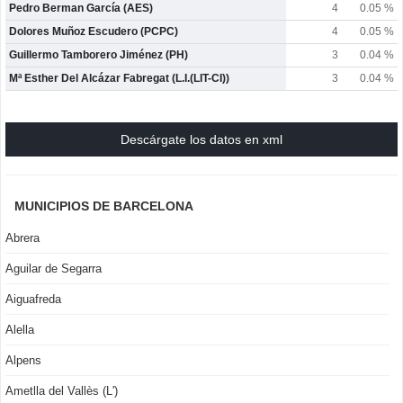
Pedro Berman García (AES)
4
0.05 %
Dolores Muñoz Escudero (PCPC)
4
0.05 %
Guillermo Tamborero Jiménez (PH)
3
0.04 %
Mª Esther Del Alcázar Fabregat (L.I.(LIT-CI))
3
0.04 %
Descárgate los datos en xml
MUNICIPIOS DE BARCELONA
Abrera
Aguilar de Segarra
Aiguafreda
Alella
Alpens
Ametlla del Vallès (L')