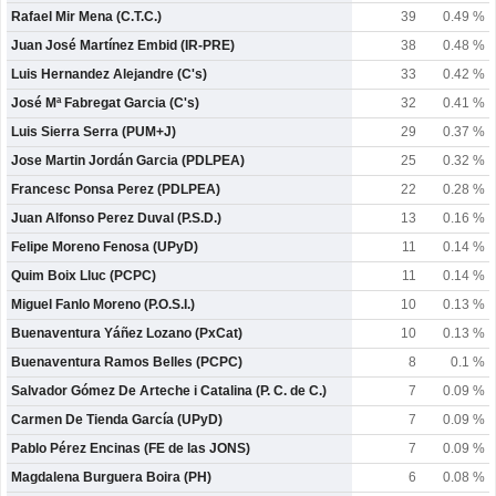
Rafael Mir Mena (C.T.C.)
39
0.49 %
Juan José Martínez Embid (IR-PRE)
38
0.48 %
Luis Hernandez Alejandre (C's)
33
0.42 %
José Mª Fabregat Garcia (C's)
32
0.41 %
Luis Sierra Serra (PUM+J)
29
0.37 %
Jose Martin Jordán Garcia (PDLPEA)
25
0.32 %
Francesc Ponsa Perez (PDLPEA)
22
0.28 %
Juan Alfonso Perez Duval (P.S.D.)
13
0.16 %
Felipe Moreno Fenosa (UPyD)
11
0.14 %
Quim Boix Lluc (PCPC)
11
0.14 %
Miguel Fanlo Moreno (P.O.S.I.)
10
0.13 %
Buenaventura Yáñez Lozano (PxCat)
10
0.13 %
Buenaventura Ramos Belles (PCPC)
8
0.1 %
Salvador Gómez De Arteche i Catalina (P. C. de C.)
7
0.09 %
Carmen De Tienda García (UPyD)
7
0.09 %
Pablo Pérez Encinas (FE de las JONS)
7
0.09 %
Magdalena Burguera Boira (PH)
6
0.08 %