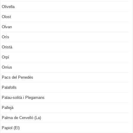
Olivella
Olost
Olvan
Orís
Oristà
Orpí
Orrius
Pacs del Penedès
Palafolls
Palau-solità i Plegamans
Pallejà
Palma de Cervelló (La)
Papiol (El)