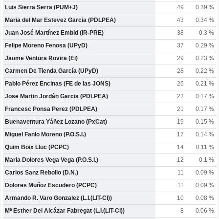
Luis Sierra Serra (PUM+J)
49
0.39 %
Maria del Mar Estevez Garcia (PDLPEA)
43
0.34 %
Juan José Martínez Embid (IR-PRE)
38
0.3 %
Felipe Moreno Fenosa (UPyD)
37
0.29 %
Jaume Ventura Rovira (Ei)
29
0.23 %
Carmen De Tienda García (UPyD)
28
0.22 %
Pablo Pérez Encinas (FE de las JONS)
26
0.21 %
Jose Martin Jordán Garcia (PDLPEA)
22
0.17 %
Francesc Ponsa Perez (PDLPEA)
21
0.17 %
Buenaventura Yáñez Lozano (PxCat)
19
0.15 %
Miguel Fanlo Moreno (P.O.S.I.)
17
0.14 %
Quim Boix Lluc (PCPC)
14
0.11 %
Maria Dolores Vega Vega (P.O.S.I.)
12
0.1 %
Carlos Sanz Rebollo (D.N.)
11
0.09 %
Dolores Muñoz Escudero (PCPC)
11
0.09 %
Armando R. Varo Gonzalez (L.I.(LIT-CI))
10
0.08 %
Mª Esther Del Alcázar Fabregat (L.I.(LIT-CI))
8
0.06 %