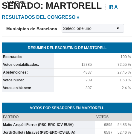
SENADO: MARTORELL
MARTORELL
IR A
RESULTADOS DEL CONGRESO »
Municipios de Barcelona
RESUMEN DEL ESCRUTINIO DE MARTORELL
Escrutado:
100 %
Votos contabilizados:
12785
72.55 %
Abstenciones:
4837
27.45 %
Votos nulos:
209
1.63 %
Votos en blanco:
307
2.4 %
VOTOS POR SENADORES EN MARTORELL
PARTIDO
VOTOS
Maite Arqué i Ferrer (PSC-ERC-ICV-EUiA)
6895
54.83 %
Jordi Guillot i Miravet (PSC-ERC-ICV-EUiA)
6597
52.46 %