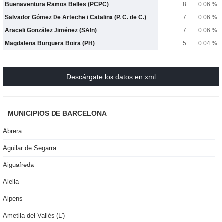
Buenaventura Ramos Belles (PCPC)
8
0.06 %
Salvador Gómez De Arteche i Catalina (P. C. de C.)
7
0.06 %
Araceli González Jiménez (SAIn)
7
0.06 %
Magdalena Burguera Boira (PH)
5
0.04 %
Descárgate los datos en xml
MUNICIPIOS DE BARCELONA
Abrera
Aguilar de Segarra
Aiguafreda
Alella
Alpens
Ametlla del Vallès (L')