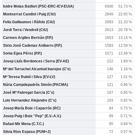
Isidre Molas Batllori (PSC-ERC-ICV-EUiA)
6506
51.73 %
Montserrat Candini i Puig (CiU)
2849
22.65 %
Feliu Guillaumes i Ràfols (CiU)
2683
21.33 %
Jordi Torra i Vendrell (CiU)
2613
20.78 %
Carmen Argiles Bertrán (P.P.)
1653
13.14 %
Sixto José Cadenas Anibarro (P.P.)
1583
12.59 %
Sonia Egea Pérez (P.P.)
1571
12.49 %
Josep Lluís Berdonces i Serra (EV-AE)
212
1.69 %
Mª del Turruchel Alcantud Inarejos (C's)
146
1.16 %
Mª Teresa Rubió i Silva (EV-LV)
127
1.01 %
Núria Campdepadrós Simón (PACMA)
121
0.96 %
José Mª Fabregat Garcia (C's)
107
0.85 %
Luis Hernandez Alejandre (C's)
103
0.82 %
Josep María Boix i Caparrós (RC)
94
0.75 %
Josep Puig i Boix "Pep" (E.V.-A.V.)
89
0.71 %
Rafael Mir Mena (C.T.C.)
85
0.68 %
Silvia Rios Espasa (PUM+J)
72
0.57 %