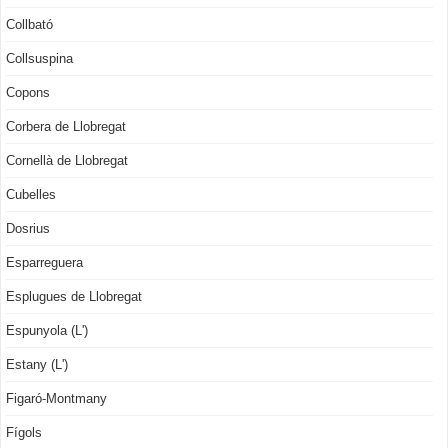
Collbató
Collsuspina
Copons
Corbera de Llobregat
Cornellà de Llobregat
Cubelles
Dosrius
Esparreguera
Esplugues de Llobregat
Espunyola (L')
Estany (L')
Figaró-Montmany
Fígols