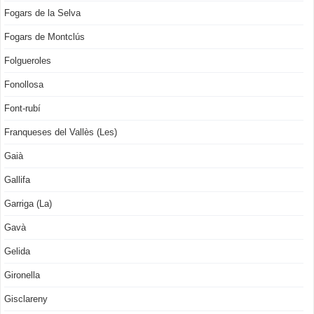
Fogars de la Selva
Fogars de Montclús
Folgueroles
Fonollosa
Font-rubí
Franqueses del Vallès (Les)
Gaià
Gallifa
Garriga (La)
Gavà
Gelida
Gironella
Gisclareny