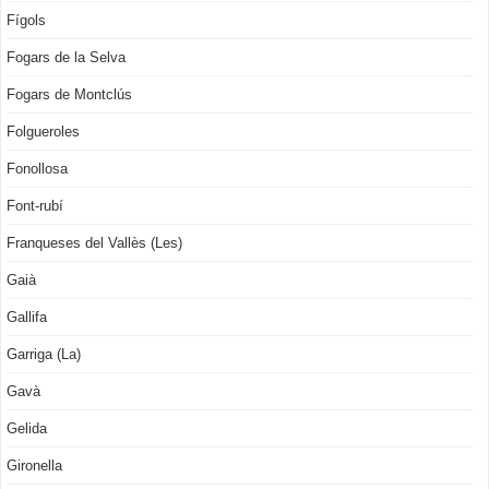
Fígols
Fogars de la Selva
Fogars de Montclús
Folgueroles
Fonollosa
Font-rubí
Franqueses del Vallès (Les)
Gaià
Gallifa
Garriga (La)
Gavà
Gelida
Gironella