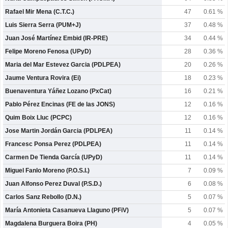
Rafael Mir Mena (C.T.C.)
47
0.61 %
Luis Sierra Serra (PUM+J)
37
0.48 %
Juan José Martínez Embid (IR-PRE)
34
0.44 %
Felipe Moreno Fenosa (UPyD)
28
0.36 %
Maria del Mar Estevez Garcia (PDLPEA)
20
0.26 %
Jaume Ventura Rovira (Ei)
18
0.23 %
Buenaventura Yáñez Lozano (PxCat)
16
0.21 %
Pablo Pérez Encinas (FE de las JONS)
12
0.16 %
Quim Boix Lluc (PCPC)
12
0.16 %
Jose Martin Jordán Garcia (PDLPEA)
11
0.14 %
Francesc Ponsa Perez (PDLPEA)
11
0.14 %
Carmen De Tienda García (UPyD)
11
0.14 %
Miguel Fanlo Moreno (P.O.S.I.)
7
0.09 %
Juan Alfonso Perez Duval (P.S.D.)
6
0.08 %
Carlos Sanz Rebollo (D.N.)
5
0.07 %
María Antonieta Casanueva Llaguno (PFiV)
5
0.07 %
Magdalena Burguera Boira (PH)
4
0.05 %