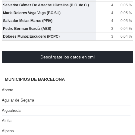
Salvador Gómez De Arteche i Catalina (P. C. de C.)
4
0.05 %
Maria Dolores Vega Vega (P.O.S.I.)
4
0.05 %
Salvador Molas Marco (PFiV)
4
0.05 %
Pedro Berman García (AES)
3
0.04 %
Dolores Muñoz Escudero (PCPC)
3
0.04 %
Descárgate los datos en xml
MUNICIPIOS DE BARCELONA
Abrera
Aguilar de Segarra
Aiguafreda
Alella
Alpens