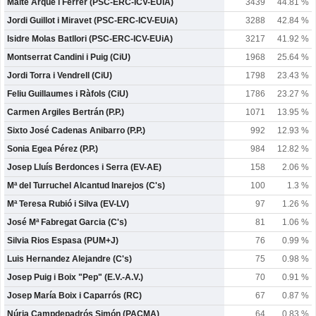
Maite Arqué i Ferrer (PSC-ERC-ICV-EUiA)
3439
44.81 %
Jordi Guillot i Miravet (PSC-ERC-ICV-EUiA)
3288
42.84 %
Isidre Molas Batllori (PSC-ERC-ICV-EUiA)
3217
41.92 %
Montserrat Candini i Puig (CiU)
1968
25.64 %
Jordi Torra i Vendrell (CiU)
1798
23.43 %
Feliu Guillaumes i Ràfols (CiU)
1786
23.27 %
Carmen Argiles Bertrán (P.P.)
1071
13.95 %
Sixto José Cadenas Anibarro (P.P.)
992
12.93 %
Sonia Egea Pérez (P.P.)
984
12.82 %
Josep Lluís Berdonces i Serra (EV-AE)
158
2.06 %
Mª del Turruchel Alcantud Inarejos (C's)
100
1.3 %
Mª Teresa Rubió i Silva (EV-LV)
97
1.26 %
José Mª Fabregat Garcia (C's)
81
1.06 %
Silvia Rios Espasa (PUM+J)
76
0.99 %
Luis Hernandez Alejandre (C's)
75
0.98 %
Josep Puig i Boix "Pep" (E.V.-A.V.)
70
0.91 %
Josep María Boix i Caparrós (RC)
67
0.87 %
Núria Campdepadrós Simón (PACMA)
64
0.83 %