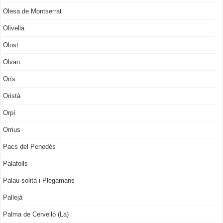
Olesa de Montserrat
Olivella
Olost
Olvan
Orís
Oristà
Orpí
Orrius
Pacs del Penedès
Palafolls
Palau-solità i Plegamans
Pallejà
Palma de Cervelló (La)