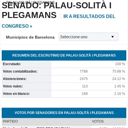
SENADO: PALAU-SOLITÀ I
PALAU-SOLITÀ I PLEGAMANS
PLEGAMANS
IR A RESULTADOS DEL
CONGRESO »
Municipios de Barcelona
RESUMEN DEL ESCRUTINIO DE PALAU-SOLITÀ I PLEGAMANS
Escrutado:
100 %
Votos contabilizados:
7788
75.88 %
Abstenciones:
2475
24.12 %
Votos nulos:
113
1.45 %
Votos en blanco:
168
2.16 %
VOTOS POR SENADORES EN PALAU-SOLITÀ I PLEGAMANS
PARTIDO
VOTOS