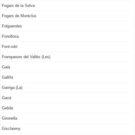
Fogars de la Selva
Fogars de Montclús
Folgueroles
Fonollosa
Font-rubí
Franqueses del Vallès (Les)
Gaià
Gallifa
Garriga (La)
Gavà
Gelida
Gironella
Gisclareny