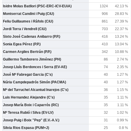
Isidre Molas Batllori (PSC-ERC-ICV-EUiA)
1324
42.13 %
Montserrat Candini i Puig (CiU)
906
28.83 %
Feliu Guillaumes i Ràfols (CiU)
861
27.39 %
Jordi Torra i Vendrell (CiU)
703
22.37 %
Sixto José Cadenas Anibarro (P.P.)
416
13.24 %
Sonia Egea Pérez (P.P.)
410
13.04 %
Carmen Argiles Bertrán (P.P.)
342
10.88 %
Guillermo Tamborero Jiménez (PH)
86
2.74 %
Josep Lluís Berdonces i Serra (EV-AE)
74
2.35 %
José Mª Fabregat Garcia (C's)
40
1.27 %
Núria Campdepadrós Simón (PACMA)
40
1.27 %
Mª del Turruchel Alcantud Inarejos (C's)
36
1.15 %
Luis Hernandez Alejandre (C's)
35
1.11 %
Josep María Boix i Caparrós (RC)
35
1.11 %
Mª Teresa Rubió i Silva (EV-LV)
32
1.02 %
Josep Puig i Boix "Pep" (E.V.-A.V.)
31
0.99 %
Silvia Rios Espasa (PUM+J)
25
0.8 %