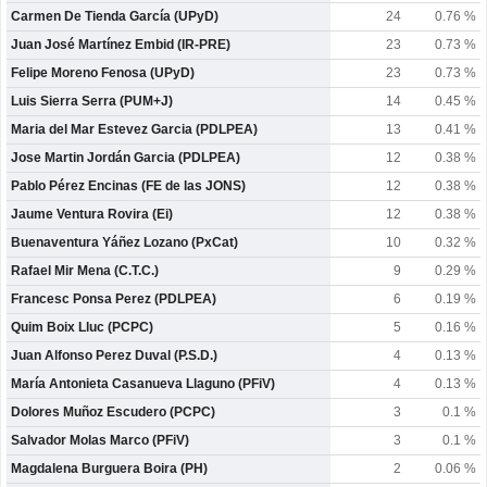
Carmen De Tienda García (UPyD)
24
0.76 %
Juan José Martínez Embid (IR-PRE)
23
0.73 %
Felipe Moreno Fenosa (UPyD)
23
0.73 %
Luis Sierra Serra (PUM+J)
14
0.45 %
Maria del Mar Estevez Garcia (PDLPEA)
13
0.41 %
Jose Martin Jordán Garcia (PDLPEA)
12
0.38 %
Pablo Pérez Encinas (FE de las JONS)
12
0.38 %
Jaume Ventura Rovira (Ei)
12
0.38 %
Buenaventura Yáñez Lozano (PxCat)
10
0.32 %
Rafael Mir Mena (C.T.C.)
9
0.29 %
Francesc Ponsa Perez (PDLPEA)
6
0.19 %
Quim Boix Lluc (PCPC)
5
0.16 %
Juan Alfonso Perez Duval (P.S.D.)
4
0.13 %
María Antonieta Casanueva Llaguno (PFiV)
4
0.13 %
Dolores Muñoz Escudero (PCPC)
3
0.1 %
Salvador Molas Marco (PFiV)
3
0.1 %
Magdalena Burguera Boira (PH)
2
0.06 %