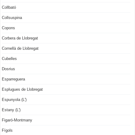
Collbató
Collsuspina
Copons
Corbera de Llobregat
Cornellà de Llobregat
Cubelles
Dosrius
Esparreguera
Esplugues de Llobregat
Espunyola (L')
Estany (L')
Figaró-Montmany
Fígols