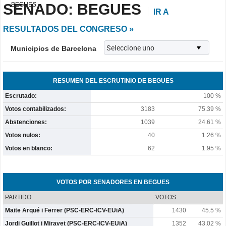
SENADO: BEGUES
BEGUES
IR A
RESULTADOS DEL CONGRESO »
Municipios de Barcelona
RESUMEN DEL ESCRUTINIO DE BEGUES
Escrutado:
100 %
Votos contabilizados:
3183
75.39 %
Abstenciones:
1039
24.61 %
Votos nulos:
40
1.26 %
Votos en blanco:
62
1.95 %
VOTOS POR SENADORES EN BEGUES
PARTIDO
VOTOS
Maite Arqué i Ferrer (PSC-ERC-ICV-EUiA)
1430
45.5 %
Jordi Guillot i Miravet (PSC-ERC-ICV-EUiA)
1352
43.02 %