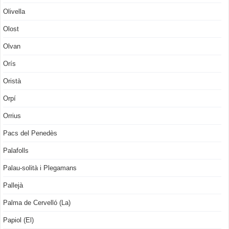
Olivella
Olost
Olvan
Orís
Oristà
Orpí
Orrius
Pacs del Penedès
Palafolls
Palau-solità i Plegamans
Pallejà
Palma de Cervelló (La)
Papiol (El)