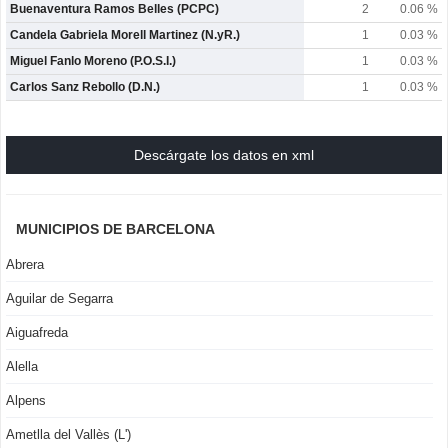
Buenaventura Ramos Belles (PCPC)
2
0.06 %
Candela Gabriela Morell Martinez (N.yR.)
1
0.03 %
Miguel Fanlo Moreno (P.O.S.I.)
1
0.03 %
Carlos Sanz Rebollo (D.N.)
1
0.03 %
Descárgate los datos en xml
MUNICIPIOS DE BARCELONA
Abrera
Aguilar de Segarra
Aiguafreda
Alella
Alpens
Ametlla del Vallès (L')