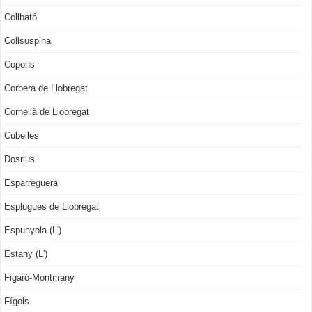
Collbató
Collsuspina
Copons
Corbera de Llobregat
Cornellà de Llobregat
Cubelles
Dosrius
Esparreguera
Esplugues de Llobregat
Espunyola (L')
Estany (L')
Figaró-Montmany
Fígols