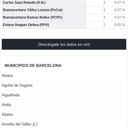
Carlos Sanz Rebollo (D.N.)
3
0.07 %
Buenaventura Yáñez Lozano (PxCat)
3
0.07 %
Buenaventura Ramos Belles (PCPC)
3
0.07 %
Esteve Noguer Gelma (PFiV)
2
0.05 %
Descárgate los datos en xml
MUNICIPIOS DE BARCELONA
Abrera
Aguilar de Segarra
Aiguafreda
Alella
Alpens
Ametlla del Vallès (L')