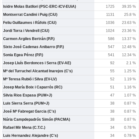
Isidre Molas Batllori (PSC-ERC-ICV-EUiA)
1725
39.35 %
Montserrat Candini i Puig (CiU)
1131
25.8 %
Feliu Guillaumes i Ràfols (CiU)
1036
23.63 %
Jordi Torra i Vendrell (CiU)
1024
23.36 %
Carmen Argiles Bertrán (P.P.)
586
13.37 %
Sixto José Cadenas Anibarro (P.P.)
547
12.48 %
Sonia Egea Pérez (P.P.)
541
12.34 %
Josep Lluís Berdonces i Serra (EV-AE)
92
2.1 %
Mª del Turruchel Alcantud Inarejos (C's)
55
1.25 %
Mª Teresa Rubió i Silva (EV-LV)
52
1.19 %
Josep María Boix i Caparrós (RC)
51
1.16 %
Silvia Rios Espasa (PUM+J)
47
1.07 %
Luis Sierra Serra (PUM+J)
38
0.87 %
José Mª Fabregat Garcia (C's)
38
0.87 %
Núria Campdepadrós Simón (PACMA)
38
0.87 %
Rafael Mir Mena (C.T.C.)
34
0.78 %
Luis Hernandez Alejandre (C's)
34
0.78 %