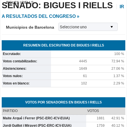
SENADO: BIGUES I RIELLS
BIGUES I RIELLS
IR
A RESULTADOS DEL CONGRESO »
Municipios de Barcelona
RESUMEN DEL ESCRUTINIO DE BIGUES I RIELLS
Escrutado:
100 %
Votos contabilizados:
4445
72.94 %
Abstenciones:
1649
27.06 %
Votos nulos:
61
1.37 %
Votos en blanco:
102
2.29 %
VOTOS POR SENADORES EN BIGUES I RIELLS
PARTIDO
VOTOS
Maite Arqué i Ferrer (PSC-ERC-ICV-EUiA)
1881
42.91 %
Jordi Guillot i Miravet (PSC-ERC-ICV-EUiA)
1759
40.12 %