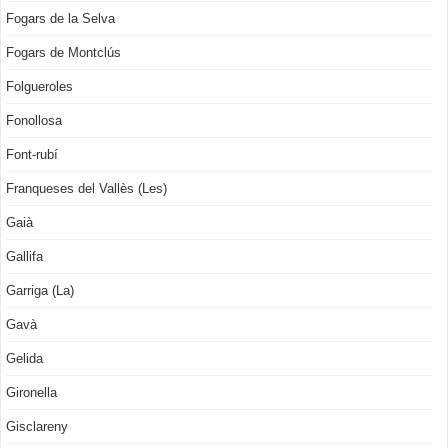
Fogars de la Selva
Fogars de Montclús
Folgueroles
Fonollosa
Font-rubí
Franqueses del Vallès (Les)
Gaià
Gallifa
Garriga (La)
Gavà
Gelida
Gironella
Gisclareny