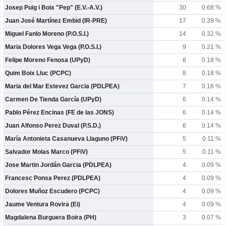
Josep Puig i Boix "Pep" (E.V.-A.V.)
30
0.68 %
Juan José Martínez Embid (IR-PRE)
17
0.39 %
Miguel Fanlo Moreno (P.O.S.I.)
14
0.32 %
Maria Dolores Vega Vega (P.O.S.I.)
9
0.21 %
Felipe Moreno Fenosa (UPyD)
8
0.18 %
Quim Boix Lluc (PCPC)
8
0.18 %
Maria del Mar Estevez Garcia (PDLPEA)
7
0.16 %
Carmen De Tienda García (UPyD)
6
0.14 %
Pablo Pérez Encinas (FE de las JONS)
6
0.14 %
Juan Alfonso Perez Duval (P.S.D.)
6
0.14 %
María Antonieta Casanueva Llaguno (PFiV)
5
0.11 %
Salvador Molas Marco (PFiV)
5
0.11 %
Jose Martin Jordán Garcia (PDLPEA)
4
0.09 %
Francesc Ponsa Perez (PDLPEA)
4
0.09 %
Dolores Muñoz Escudero (PCPC)
4
0.09 %
Jaume Ventura Rovira (Ei)
4
0.09 %
Magdalena Burguera Boira (PH)
3
0.07 %