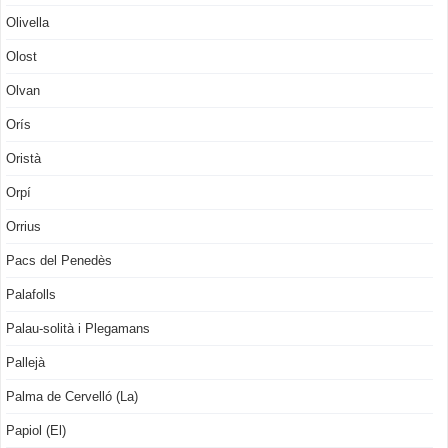
Olivella
Olost
Olvan
Orís
Oristà
Orpí
Orrius
Pacs del Penedès
Palafolls
Palau-solità i Plegamans
Pallejà
Palma de Cervelló (La)
Papiol (El)