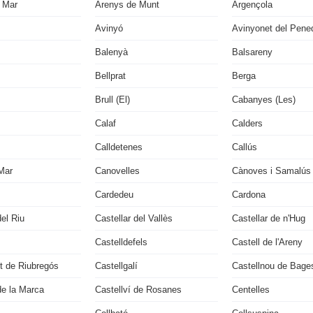
 Mar
Arenys de Munt
Argençola
Avinyó
Avinyonet del Pene
Balenyà
Balsareny
Bellprat
Berga
Brull (El)
Cabanyes (Les)
Calaf
Calders
Calldetenes
Callús
Mar
Canovelles
Cànoves i Samalús
Cardedeu
Cardona
del Riu
Castellar del Vallès
Castellar de n'Hug
Castelldefels
Castell de l'Areny
lit de Riubregós
Castellgalí
Castellnou de Bage
de la Marca
Castellví de Rosanes
Centelles