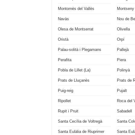
Montornès del Vallès
Montseny
Navàs
Nou de Be
Olesa de Montserrat
Olivella
Oristà
Orpí
Palau-solità i Plegamans
Pallejà
Perafita
Piera
Pobla de Lillet (La)
Polinyà
Prats de Lluçanès
Prats de R
Puig-reig
Pujalt
Ripollet
Roca del V
Rupit i Pruit
Sabadell
Santa Cecília de Voltregà
Santa Col
Santa Eulàlia de Riuprimer
Santa Eul