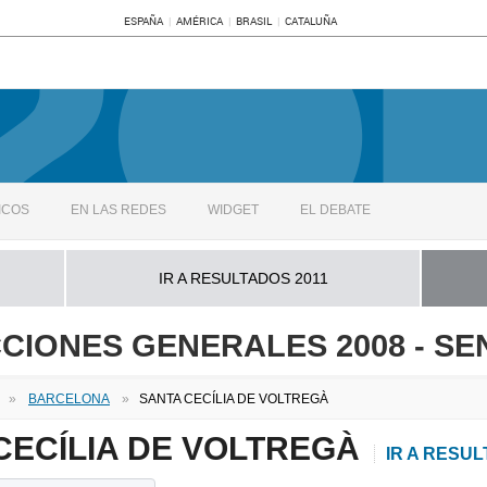
ESPAÑA
AMÉRICA
BRASIL
CATALUÑA
ICOS
EN LAS REDES
WIDGET
EL DEBATE
IR A RESULTADOS 2011
CIONES GENERALES 2008 - S
»
BARCELONA
»
SANTA CECÍLIA DE VOLTREGÀ
CECÍLIA DE VOLTREGÀ
IR A RESU