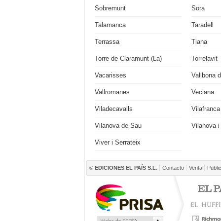
Sobremunt
Sora
Talamanca
Taradell
Terrassa
Tiana
Torre de Claramunt (La)
Torrelavit
Vacarisses
Vallbona d
Vallromanes
Veciana
Viladecavalls
Vilafranc
Vilanova de Sau
Vilanova i
Viver i Serrateix
©
EDICIONES EL PAÍS S.L.
Contacto
Venta
Publi