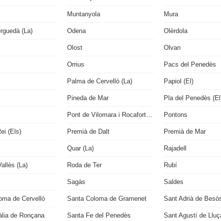
Muntanyola
Mura
rguedà (La)
Odena
Olèrdola
Olost
Olvan
Orrius
Pacs del Penedès
Palma de Cervelló (La)
Papiol (El)
Pineda de Mar
Pla del Penedès (El
Pont de Vilomara i Rocafort (El)
Pontons
ei (Els)
Premià de Dalt
Premià de Mar
Quar (La)
Rajadell
allès (La)
Roda de Ter
Rubí
Sagàs
Saldes
oma de Cervelló
Santa Coloma de Gramenet
Sant Adrià de Besò
àlia de Ronçana
Santa Fe del Penedès
Sant Agustí de Llu