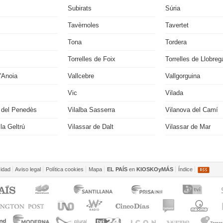
Subirats
Súria
Tavèrnoles
Tavertet
Tona
Tordera
Torrelles de Foix
Torrelles de Llobreg
'Anoia
Vallcebre
Vallgorguina
Vic
Vilada
a del Penedès
Vilalba Sasserra
Vilanova del Camí
 la Geltrú
Vilassar de Dalt
Vilassar de Mar
cidad
Aviso legal
Política cookies
Mapa
EL PAÍS
en
KIOSKOyMÁS
Índice