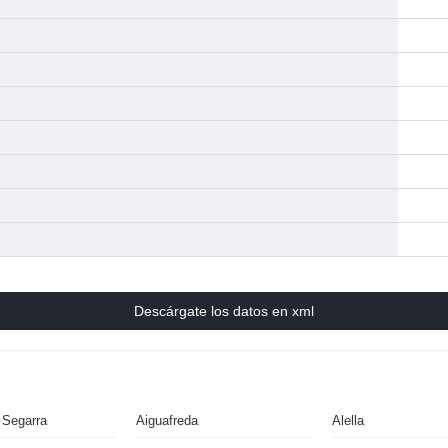
Descárgate los datos en xml
 Segarra
Aiguafreda
Alella