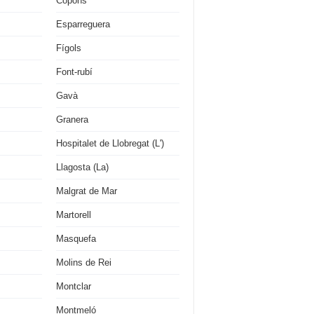
Copons
Esparreguera
Fígols
Font-rubí
Gavà
Granera
Hospitalet de Llobregat (L')
Llagosta (La)
Malgrat de Mar
Martorell
Masquefa
Molins de Rei
Montclar
Montmeló