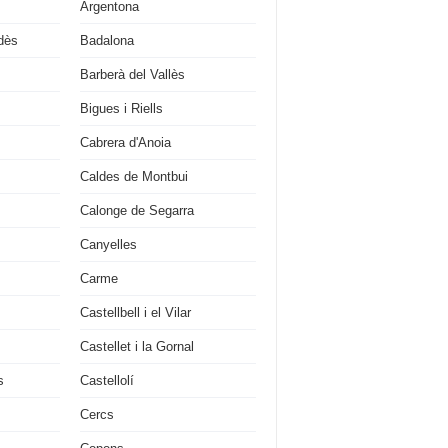
Argentona
dès
Badalona
Barberà del Vallès
Bigues i Riells
Cabrera d'Anoia
Caldes de Montbui
Calonge de Segarra
Canyelles
Carme
Castellbell i el Vilar
Castellet i la Gornal
s
Castellolí
Cercs