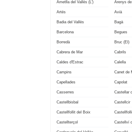
Ametlla del Vallès (L')
Arenys de
Artés
Avià
Badia del Vallès
Bagà
Barcelona
Begues
Borredà
Bruc (El)
Cabrera de Mar
Cabrils
Caldes d'Estrac
Calella
Campins
Canet de 
Capellades
Capolat
Casserres
Castellar 
Castellbisbal
Castellcir
Castellfollit del Boix
Castellfol
Castellterçol
Castellví 