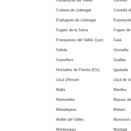
Cerdanyola del Vallès
Cervelló
Corbera de Llobregat
Cornellà d
Esplugues de Llobregat
Espunyola 
Fogars de la Selva
Fogars de
Franqueses del Vallès (Les)
Gaià
Gelida
Gironella
Granollers
Gualba
Hostalets de Pierola (Els)
Igualada
Lliçà d'Amunt
Lliçà de Va
Malla
Manlleu
Martorelles
Masies de
Matadepera
Mataró
Mollet del Vallès
Monistrol 
Montesquiu
Montgat