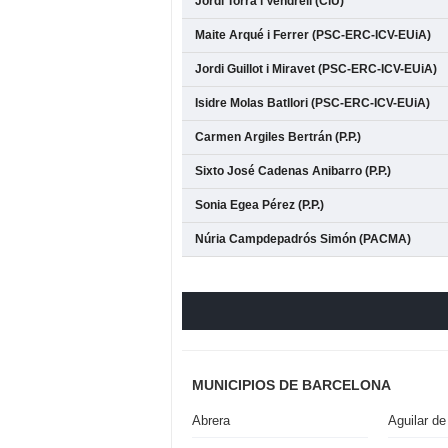
Jordi Torra i Vendrell (CiU)
Maite Arqué i Ferrer (PSC-ERC-ICV-EUiA)
Jordi Guillot i Miravet (PSC-ERC-ICV-EUiA)
Isidre Molas Batllori (PSC-ERC-ICV-EUiA)
Carmen Argiles Bertrán (P.P.)
Sixto José Cadenas Anibarro (P.P.)
Sonia Egea Pérez (P.P.)
Núria Campdepadrós Simón (PACMA)
MUNICIPIOS DE BARCELONA
Abrera
Aguilar de