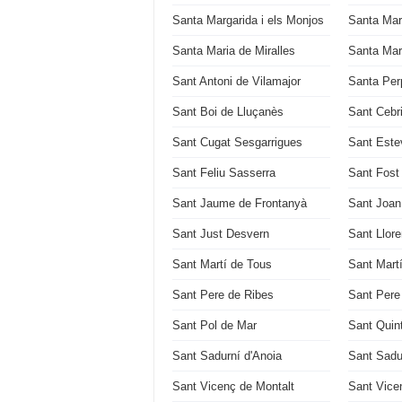
Santa Margarida i els Monjos
Santa Mar
Santa Maria de Miralles
Santa Mar
Sant Antoni de Vilamajor
Santa Per
Sant Boi de Lluçanès
Sant Cebri
Sant Cugat Sesgarrigues
Sant Este
Sant Feliu Sasserra
Sant Fost
Sant Jaume de Frontanyà
Sant Joan
Sant Just Desvern
Sant Llore
Sant Martí de Tous
Sant Mart
Sant Pere de Ribes
Sant Pere 
Sant Pol de Mar
Sant Quin
Sant Sadurní d'Anoia
Sant Sadu
Sant Vicenç de Montalt
Sant Vicen