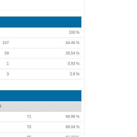
100 %
107
64.46 %
59
35.54 %
1
0.93 %
3
2.8 %
S
71
66.98 %
70
66.04 %