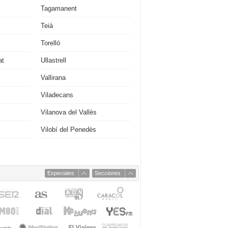
Tagamanent
Teià
Torelló
at
Ullastrell
Vallirana
Viladecans
Vilanova del Vallès
Vilobí del Penedès
Especiales
Secciones