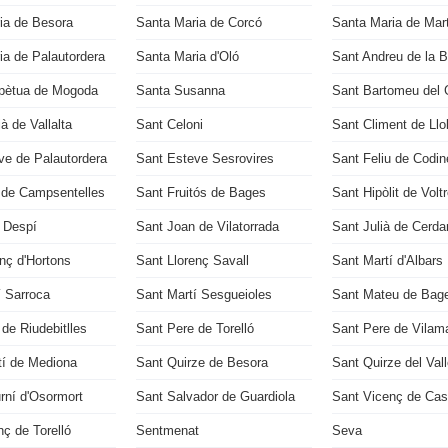
ia de Besora
Santa Maria de Corcó
Santa Maria de Mart
ia de Palautordera
Santa Maria d'Oló
Sant Andreu de la 
pètua de Mogoda
Santa Susanna
Sant Bartomeu del 
à de Vallalta
Sant Celoni
Sant Climent de Llo
ve de Palautordera
Sant Esteve Sesrovires
Sant Feliu de Codin
 de Campsentelles
Sant Fruitós de Bages
Sant Hipòlit de Volt
 Despí
Sant Joan de Vilatorrada
Sant Julià de Cerda
nç d'Hortons
Sant Llorenç Savall
Sant Martí d'Albars
í Sarroca
Sant Martí Sesgueioles
Sant Mateu de Bag
de Riudebitlles
Sant Pere de Torelló
Sant Pere de Vilama
tí de Mediona
Sant Quirze de Besora
Sant Quirze del Val
rní d'Osormort
Sant Salvador de Guardiola
Sant Vicenç de Cast
ç de Torelló
Sentmenat
Seva