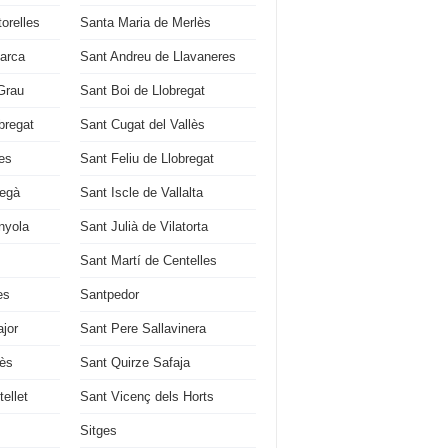
orelles
Santa Maria de Merlès
Barca
Sant Andreu de Llavaneres
Grau
Sant Boi de Llobregat
bregat
Sant Cugat del Vallès
es
Sant Feliu de Llobregat
regà
Sant Iscle de Vallalta
nyola
Sant Julià de Vilatorta
Sant Martí de Centelles
es
Santpedor
jor
Sant Pere Sallavinera
lès
Sant Quirze Safaja
ellet
Sant Vicenç dels Horts
Sitges