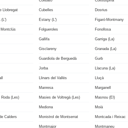
Collbató
Collsuspina
e Llobregat
Cubelles
Dosrius
(L')
Estany (L')
Figaró-Montmany
 Montclús
Folgueroles
Fonollosa
Gallifa
Garriga (La)
Gisclareny
Granada (La)
Guardiola de Berguedà
Gurb
Jorba
Llacuna (La)
ll
Llinars del Vallès
Lluçà
Manresa
Marganell
 Roda (Les)
Masies de Voltregà (Les)
Masnou (El)
Mediona
Moià
de Calders
Monistrol de Montserrat
Montcada i Reixac
Montmajor
Montmaneu