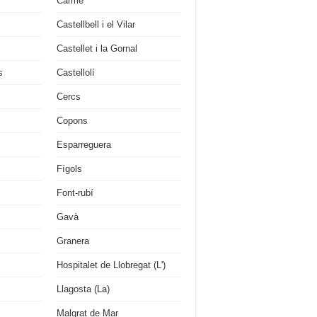
Carme
Castellbell i el Vilar
Castellet i la Gornal
s
Castellolí
Cercs
Copons
Esparreguera
Fígols
Font-rubí
Gavà
Granera
Hospitalet de Llobregat (L')
Llagosta (La)
Malgrat de Mar