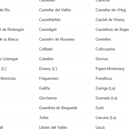
Cardedeu
Cardona
del Riu
Castellar del Vallès
Castellar de n'Hug
Castelldefels
Castell de l'Areny
lit de Riubregós
Castellgalí
Castellnou de Bage
de la Marca
Castellví de Rosanes
Centelles
Collbató
Collsuspina
e Llobregat
Cubelles
Dosrius
(L')
Estany (L')
Figaró-Montmany
 Montclús
Folgueroles
Fonollosa
Gallifa
Garriga (La)
Gisclareny
Granada (La)
Guardiola de Berguedà
Gurb
Jorba
Llacuna (La)
ll
Llinars del Vallès
Lluçà