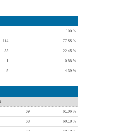
100 %
114
77.55 %
33
22.45 %
1
0.88 %
5
4.39 %
S
69
61.06 %
68
60.18 %