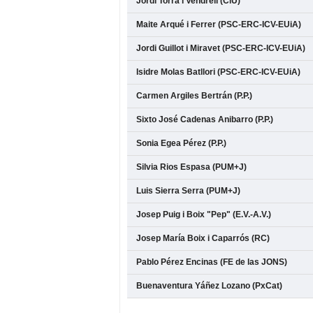
Jordi Torra i Vendrell (CiU)
Maite Arqué i Ferrer (PSC-ERC-ICV-EUiA)
Jordi Guillot i Miravet (PSC-ERC-ICV-EUiA)
Isidre Molas Batllori (PSC-ERC-ICV-EUiA)
Carmen Argiles Bertrán (P.P.)
Sixto José Cadenas Anibarro (P.P.)
Sonia Egea Pérez (P.P.)
Silvia Rios Espasa (PUM+J)
Luis Sierra Serra (PUM+J)
Josep Puig i Boix "Pep" (E.V.-A.V.)
Josep María Boix i Caparrós (RC)
Pablo Pérez Encinas (FE de las JONS)
Buenaventura Yáñez Lozano (PxCat)