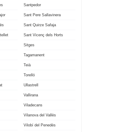
es
Santpedor
jor
Sant Pere Sallavinera
lès
Sant Quirze Safaja
ellet
Sant Vicenç dels Horts
Sitges
Tagamanent
Teià
Torelló
at
Ullastrell
Vallirana
Viladecans
Vilanova del Vallès
Vilobí del Penedès