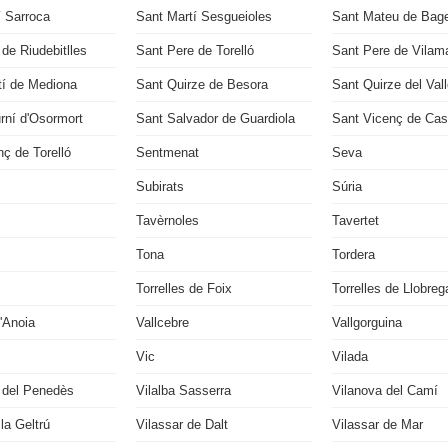
í Sarroca
Sant Martí Sesgueioles
Sant Mateu de Bag
de Riudebitlles
Sant Pere de Torelló
Sant Pere de Vilama
tí de Mediona
Sant Quirze de Besora
Sant Quirze del Val
rní d'Osormort
Sant Salvador de Guardiola
Sant Vicenç de Cast
ç de Torelló
Sentmenat
Seva
Subirats
Súria
Tavèrnoles
Tavertet
Tona
Tordera
Torrelles de Foix
Torrelles de Llobreg
'Anoia
Vallcebre
Vallgorguina
Vic
Vilada
a del Penedès
Vilalba Sasserra
Vilanova del Camí
 la Geltrú
Vilassar de Dalt
Vilassar de Mar