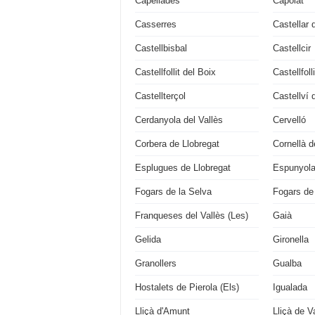
Capellades
Capolat
Casserres
Castellar 
Castellbisbal
Castellcir
Castellfollit del Boix
Castellfol
Castellterçol
Castellví 
Cerdanyola del Vallès
Cervelló
Corbera de Llobregat
Cornellà d
Esplugues de Llobregat
Espunyola 
Fogars de la Selva
Fogars de
Franqueses del Vallès (Les)
Gaià
Gelida
Gironella
Granollers
Gualba
Hostalets de Pierola (Els)
Igualada
Lliçà d'Amunt
Lliçà de Va