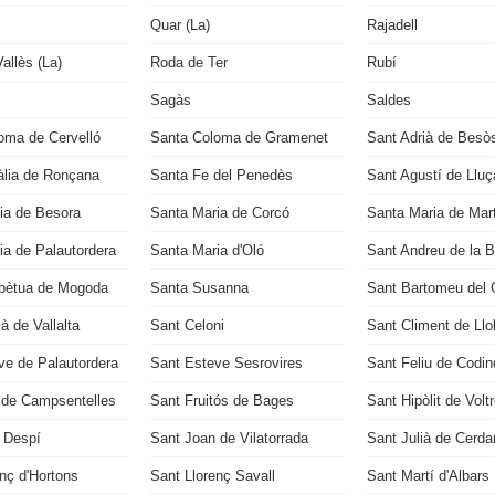
Quar (La)
Rajadell
allès (La)
Roda de Ter
Rubí
Sagàs
Saldes
oma de Cervelló
Santa Coloma de Gramenet
Sant Adrià de Besò
àlia de Ronçana
Santa Fe del Penedès
Sant Agustí de Llu
ia de Besora
Santa Maria de Corcó
Santa Maria de Mart
ia de Palautordera
Santa Maria d'Oló
Sant Andreu de la 
pètua de Mogoda
Santa Susanna
Sant Bartomeu del 
à de Vallalta
Sant Celoni
Sant Climent de Llo
ve de Palautordera
Sant Esteve Sesrovires
Sant Feliu de Codin
 de Campsentelles
Sant Fruitós de Bages
Sant Hipòlit de Volt
 Despí
Sant Joan de Vilatorrada
Sant Julià de Cerda
nç d'Hortons
Sant Llorenç Savall
Sant Martí d'Albars