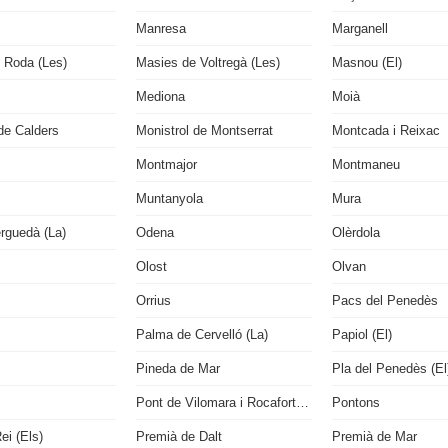
Manresa
Marganell
 Roda (Les)
Masies de Voltregà (Les)
Masnou (El)
Mediona
Moià
de Calders
Monistrol de Montserrat
Montcada i Reixac
Montmajor
Montmaneu
Muntanyola
Mura
rguedà (La)
Odena
Olèrdola
Olost
Olvan
Orrius
Pacs del Penedès
Palma de Cervelló (La)
Papiol (El)
Pineda de Mar
Pla del Penedès (El
Pont de Vilomara i Rocafort (El)
Pontons
ei (Els)
Premià de Dalt
Premià de Mar