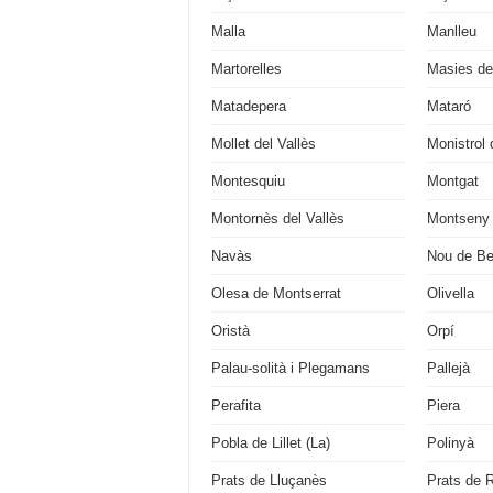
Malla
Manlleu
Martorelles
Masies de
Matadepera
Mataró
Mollet del Vallès
Monistrol 
Montesquiu
Montgat
Montornès del Vallès
Montseny
Navàs
Nou de Be
Olesa de Montserrat
Olivella
Oristà
Orpí
Palau-solità i Plegamans
Pallejà
Perafita
Piera
Pobla de Lillet (La)
Polinyà
Prats de Lluçanès
Prats de R