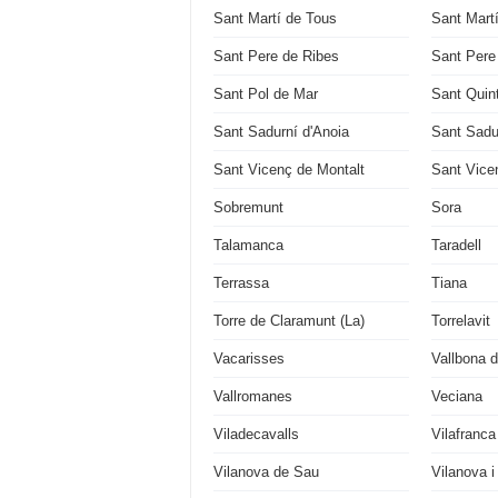
Sant Martí de Tous
Sant Mart
Sant Pere de Ribes
Sant Pere 
Sant Pol de Mar
Sant Quin
Sant Sadurní d'Anoia
Sant Sadu
Sant Vicenç de Montalt
Sant Vicen
Sobremunt
Sora
Talamanca
Taradell
Terrassa
Tiana
Torre de Claramunt (La)
Torrelavit
Vacarisses
Vallbona d
Vallromanes
Veciana
Viladecavalls
Vilafranc
Vilanova de Sau
Vilanova i