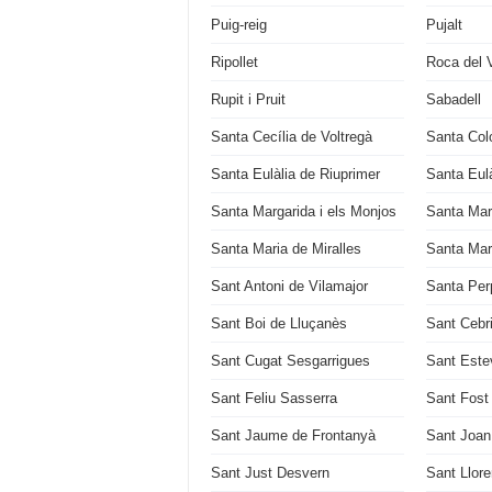
Puig-reig
Pujalt
Ripollet
Roca del V
Rupit i Pruit
Sabadell
Santa Cecília de Voltregà
Santa Col
Santa Eulàlia de Riuprimer
Santa Eul
Santa Margarida i els Monjos
Santa Mar
Santa Maria de Miralles
Santa Mar
Sant Antoni de Vilamajor
Santa Per
Sant Boi de Lluçanès
Sant Cebri
Sant Cugat Sesgarrigues
Sant Este
Sant Feliu Sasserra
Sant Fost
Sant Jaume de Frontanyà
Sant Joan
Sant Just Desvern
Sant Llore