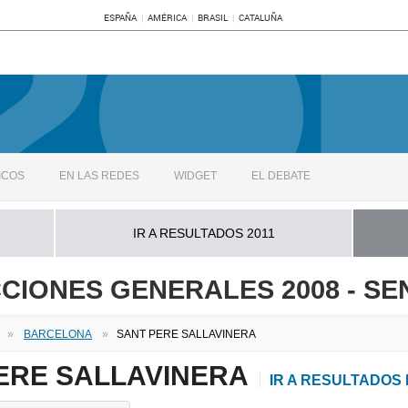
ESPAÑA
AMÉRICA
BRASIL
CATALUÑA
ICOS
EN LAS REDES
WIDGET
EL DEBATE
IR A RESULTADOS 2011
CIONES GENERALES 2008 - S
»
BARCELONA
»
SANT PERE SALLAVINERA
ERE SALLAVINERA
IR A RESULTADOS