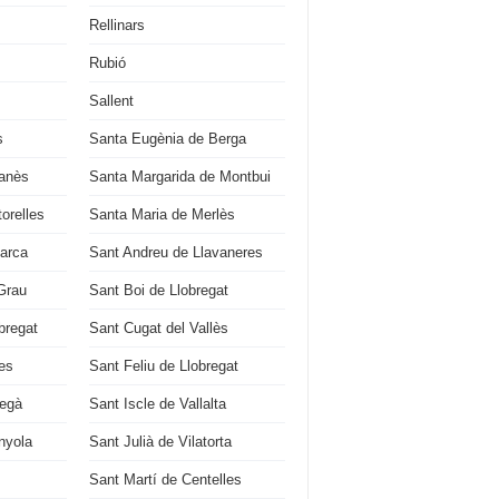
Rellinars
Rubió
Sallent
s
Santa Eugènia de Berga
çanès
Santa Margarida de Montbui
orelles
Santa Maria de Merlès
Barca
Sant Andreu de Llavaneres
Grau
Sant Boi de Llobregat
bregat
Sant Cugat del Vallès
es
Sant Feliu de Llobregat
regà
Sant Iscle de Vallalta
nyola
Sant Julià de Vilatorta
Sant Martí de Centelles