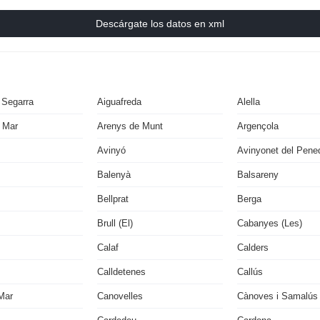
Descárgate los datos en xml
 Segarra
Aiguafreda
Alella
 Mar
Arenys de Munt
Argençola
Avinyó
Avinyonet del Pene
Balenyà
Balsareny
Bellprat
Berga
Brull (El)
Cabanyes (Les)
Calaf
Calders
Calldetenes
Callús
Mar
Canovelles
Cànoves i Samalús