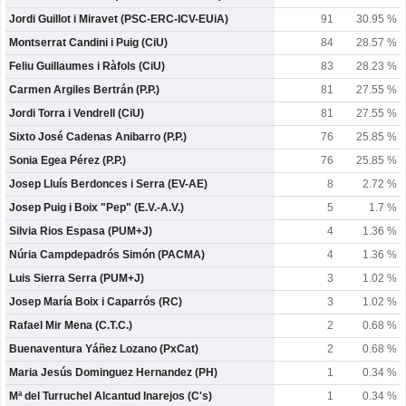
Jordi Guillot i Miravet (PSC-ERC-ICV-EUiA)
91
30.95 %
Montserrat Candini i Puig (CiU)
84
28.57 %
Feliu Guillaumes i Ràfols (CiU)
83
28.23 %
Carmen Argiles Bertrán (P.P.)
81
27.55 %
Jordi Torra i Vendrell (CiU)
81
27.55 %
Sixto José Cadenas Anibarro (P.P.)
76
25.85 %
Sonia Egea Pérez (P.P.)
76
25.85 %
Josep Lluís Berdonces i Serra (EV-AE)
8
2.72 %
Josep Puig i Boix "Pep" (E.V.-A.V.)
5
1.7 %
Silvia Rios Espasa (PUM+J)
4
1.36 %
Núria Campdepadrós Simón (PACMA)
4
1.36 %
Luis Sierra Serra (PUM+J)
3
1.02 %
Josep María Boix i Caparrós (RC)
3
1.02 %
Rafael Mir Mena (C.T.C.)
2
0.68 %
Buenaventura Yáñez Lozano (PxCat)
2
0.68 %
Maria Jesús Dominguez Hernandez (PH)
1
0.34 %
Mª del Turruchel Alcantud Inarejos (C's)
1
0.34 %