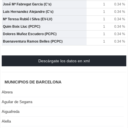
José Mª Fabregat Garcia (C's)
1
0.34 %
Luis Hernandez Alejandre (C's)
1
0.34 %
Mª Teresa Rubió i Silva (EV-LV)
1
0.34 %
Quim Boix Lluc (PCPC)
1
0.34 %
Dolores Muñoz Escudero (PCPC)
1
0.34 %
Buenaventura Ramos Belles (PCPC)
1
0.34 %
Descárgate los datos en xml
MUNICIPIOS DE BARCELONA
Abrera
Aguilar de Segarra
Aiguafreda
Alella