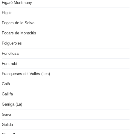
Figaró-Montmany
Fígols
Fogars de la Selva
Fogars de Montclús
Folgueroles
Fonollosa
Font-rubí
Franqueses del Vallès (Les)
Gaià
Gallifa
Garriga (La)
Gavà
Gelida