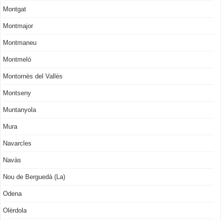
Montgat
Montmajor
Montmaneu
Montmeló
Montornès del Vallès
Montseny
Muntanyola
Mura
Navarcles
Navàs
Nou de Berguedà (La)
Odena
Olèrdola