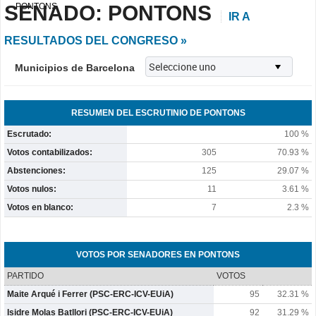
SENADO: PONTONS
PONTONS
IR A
RESULTADOS DEL CONGRESO »
Municipios de Barcelona
RESUMEN DEL ESCRUTINIO DE PONTONS
Escrutado:
100 %
Votos contabilizados:
305
70.93 %
Abstenciones:
125
29.07 %
Votos nulos:
11
3.61 %
Votos en blanco:
7
2.3 %
VOTOS POR SENADORES EN PONTONS
PARTIDO
VOTOS
Maite Arqué i Ferrer (PSC-ERC-ICV-EUiA)
95
32.31 %
Isidre Molas Batllori (PSC-ERC-ICV-EUiA)
92
31.29 %