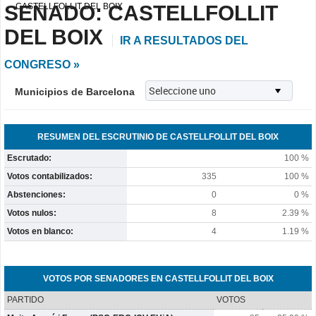
SENADO: CASTELLFOLLIT
CASTELLFOLLIT DEL BOIX
DEL BOIX
IR A RESULTADOS DEL
CONGRESO »
Municipios de Barcelona
RESUMEN DEL ESCRUTINIO DE CASTELLFOLLIT DEL BOIX
Escrutado:
100 %
Votos contabilizados:
335
100 %
Abstenciones:
0
0 %
Votos nulos:
8
2.39 %
Votos en blanco:
4
1.19 %
VOTOS POR SENADORES EN CASTELLFOLLIT DEL BOIX
PARTIDO
VOTOS