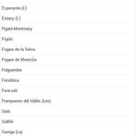
Espunyola (L')
Estany (L')
Figaró-Montmany
Fígols
Fogars de la Selva
Fogars de Montclús
Folgueroles
Fonollosa
Font-rubí
Franqueses del Vallès (Les)
Gaià
Gallifa
Garriga (La)