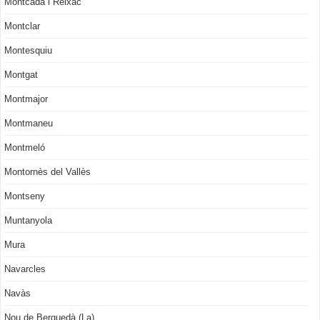
Montcada i Reixac
Montclar
Montesquiu
Montgat
Montmajor
Montmaneu
Montmeló
Montornès del Vallès
Montseny
Muntanyola
Mura
Navarcles
Navàs
Nou de Berguedà (La)