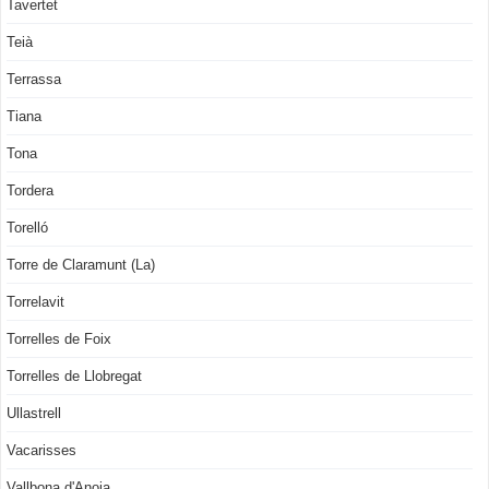
Tavertet
Teià
Terrassa
Tiana
Tona
Tordera
Torelló
Torre de Claramunt (La)
Torrelavit
Torrelles de Foix
Torrelles de Llobregat
Ullastrell
Vacarisses
Vallbona d'Anoia