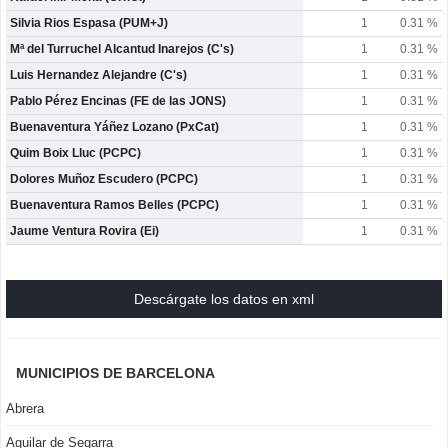
Silvia Rios Espasa (PUM+J)
1
0.31 %
Mª del Turruchel Alcantud Inarejos (C's)
1
0.31 %
Luis Hernandez Alejandre (C's)
1
0.31 %
Pablo Pérez Encinas (FE de las JONS)
1
0.31 %
Buenaventura Yáñez Lozano (PxCat)
1
0.31 %
Quim Boix Lluc (PCPC)
1
0.31 %
Dolores Muñoz Escudero (PCPC)
1
0.31 %
Buenaventura Ramos Belles (PCPC)
1
0.31 %
Jaume Ventura Rovira (Ei)
1
0.31 %
Descárgate los datos en xml
MUNICIPIOS DE BARCELONA
Abrera
Aguilar de Segarra