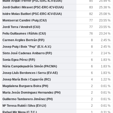
Maite Arqué i Ferrer (PSC-ERC-ICV-EUiA)
85
25.99 %
Jordi Guillot i Miravet (PSC-ERC-ICV-EUiA)
83
25.38 %
Isidre Molas Batllori (PSC-ERC-ICV-EUiA)
82
25.08 %
Montserrat Candini i Puig (CiU)
77
23.55 %
Jordi Torra i Vendrell (CiU)
77
23.55 %
Feliu Guillaumes i Ràfols (CiU)
76
23.24 %
Carmen Argiles Bertrán (P.P.)
8
2.45 %
Josep Puig i Boix "Pep" (E.V.-A.V.)
8
2.45 %
Sixto José Cadenas Anibarro (P.P.)
7
2.14 %
Sonia Egea Pérez (P.P.)
6
1.83 %
Núria Campdepadrós Simón (PACMA)
6
1.83 %
Josep Lluís Berdonces i Serra (EV-AE)
6
1.83 %
Josep María Boix i Caparrós (RC)
4
1.22 %
Magdalena Burguera Boira (PH)
2
0.61 %
Maria Jesús Dominguez Hernandez (PH)
2
0.61 %
Guillermo Tamborero Jiménez (PH)
2
0.61 %
Mª Teresa Rubió i Silva (EV-LV)
2
0.61 %
Rafael Mir Mena (C.T.C.)
1
0.31 %