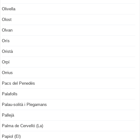
Olivella
Olost
Olvan
Orís
Oristà
Orpí
Orrius
Pacs del Penedès
Palafolls
Palau-solità i Plegamans
Pallejà
Palma de Cervelló (La)
Papiol (El)