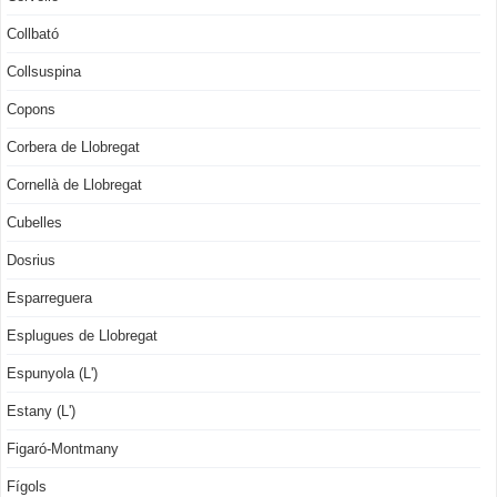
Collbató
Collsuspina
Copons
Corbera de Llobregat
Cornellà de Llobregat
Cubelles
Dosrius
Esparreguera
Esplugues de Llobregat
Espunyola (L')
Estany (L')
Figaró-Montmany
Fígols