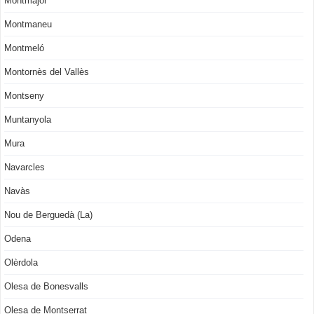
Montmajor
Montmaneu
Montmeló
Montornès del Vallès
Montseny
Muntanyola
Mura
Navarcles
Navàs
Nou de Berguedà (La)
Odena
Olèrdola
Olesa de Bonesvalls
Olesa de Montserrat