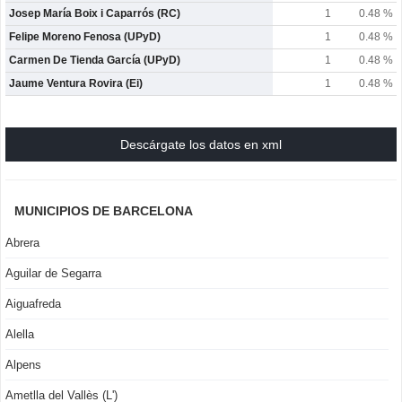
Josep María Boix i Caparrós (RC)
1
0.48 %
Felipe Moreno Fenosa (UPyD)
1
0.48 %
Carmen De Tienda García (UPyD)
1
0.48 %
Jaume Ventura Rovira (Ei)
1
0.48 %
Descárgate los datos en xml
MUNICIPIOS DE BARCELONA
Abrera
Aguilar de Segarra
Aiguafreda
Alella
Alpens
Ametlla del Vallès (L')