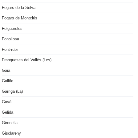
Fogars de la Selva
Fogars de Montclús
Folgueroles
Fonollosa
Font-rubí
Franqueses del Vallès (Les)
Gaià
Gallifa
Garriga (La)
Gavà
Gelida
Gironella
Gisclareny