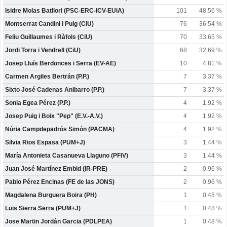
Isidre Molas Batllori (PSC-ERC-ICV-EUiA)
101
48.56 %
Montserrat Candini i Puig (CiU)
76
36.54 %
Feliu Guillaumes i Ràfols (CiU)
70
33.65 %
Jordi Torra i Vendrell (CiU)
68
32.69 %
Josep Lluís Berdonces i Serra (EV-AE)
10
4.81 %
Carmen Argiles Bertrán (P.P.)
7
3.37 %
Sixto José Cadenas Anibarro (P.P.)
7
3.37 %
Sonia Egea Pérez (P.P.)
4
1.92 %
Josep Puig i Boix "Pep" (E.V.-A.V.)
4
1.92 %
Núria Campdepadrós Simón (PACMA)
4
1.92 %
Silvia Rios Espasa (PUM+J)
3
1.44 %
María Antonieta Casanueva Llaguno (PFiV)
3
1.44 %
Juan José Martínez Embid (IR-PRE)
2
0.96 %
Pablo Pérez Encinas (FE de las JONS)
2
0.96 %
Magdalena Burguera Boira (PH)
1
0.48 %
Luis Sierra Serra (PUM+J)
1
0.48 %
Jose Martin Jordán Garcia (PDLPEA)
1
0.48 %