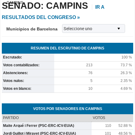
SENADO: CAMPINS
CAMPINS
IR A
RESULTADOS DEL CONGRESO »
Municipios de Barcelona
RESUMEN DEL ESCRUTINIO DE CAMPINS
Escrutado:
100 %
Votos contabilizados:
213
73.7 %
Abstenciones:
76
26.3 %
Votos nulos:
5
2.35 %
Votos en blanco:
10
4.69 %
VOTOS POR SENADORES EN CAMPINS
PARTIDO
VOTOS
Maite Arqué i Ferrer (PSC-ERC-ICV-EUiA)
110
52.88 %
Jordi Guillot i Miravet (PSC-ERC-ICV-EUiA)
101
48.56 %