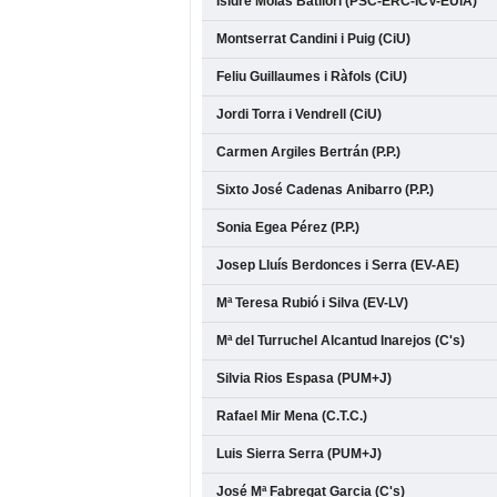
Isidre Molas Batllori (PSC-ERC-ICV-EUiA)
Montserrat Candini i Puig (CiU)
Feliu Guillaumes i Ràfols (CiU)
Jordi Torra i Vendrell (CiU)
Carmen Argiles Bertrán (P.P.)
Sixto José Cadenas Anibarro (P.P.)
Sonia Egea Pérez (P.P.)
Josep Lluís Berdonces i Serra (EV-AE)
Mª Teresa Rubió i Silva (EV-LV)
Mª del Turruchel Alcantud Inarejos (C's)
Silvia Rios Espasa (PUM+J)
Rafael Mir Mena (C.T.C.)
Luis Sierra Serra (PUM+J)
José Mª Fabregat Garcia (C's)