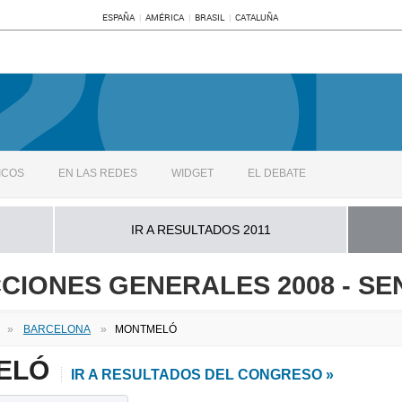
ESPAÑA
AMÉRICA
BRASIL
CATALUÑA
ICOS
EN LAS REDES
WIDGET
EL DEBATE
IR A RESULTADOS 2011
CIONES GENERALES 2008 - S
»
BARCELONA
»
MONTMELÓ
MELÓ
IR A RESULTADOS DEL CONGRESO »