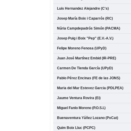
Luis Hernandez Alejandre (C's)
Josep María Boix i Caparrós (RC)
Núria Campdepadrós Simón (PACMA)
Josep Puig i Boix "Pep" (E.V.-A.V.)
Felipe Moreno Fenosa (UPyD)
Juan José Martínez Embid (IR-PRE)
Carmen De Tienda García (UPyD)
Pablo Pérez Encinas (FE de las JONS)
Maria del Mar Estevez Garcia (PDLPEA)
Jaume Ventura Rovira (Ei)
Miguel Fanlo Moreno (P.O.S.I.)
Buenaventura Yáñez Lozano (PxCat)
Quim Boix Lluc (PCPC)