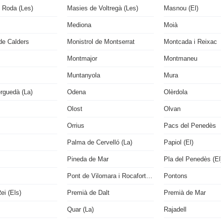
 Roda (Les)
Masies de Voltregà (Les)
Masnou (El)
Mediona
Moià
de Calders
Monistrol de Montserrat
Montcada i Reixac
Montmajor
Montmaneu
Muntanyola
Mura
rguedà (La)
Odena
Olèrdola
Olost
Olvan
Orrius
Pacs del Penedès
Palma de Cervelló (La)
Papiol (El)
Pineda de Mar
Pla del Penedès (El
Pont de Vilomara i Rocafort (El)
Pontons
ei (Els)
Premià de Dalt
Premià de Mar
Quar (La)
Rajadell