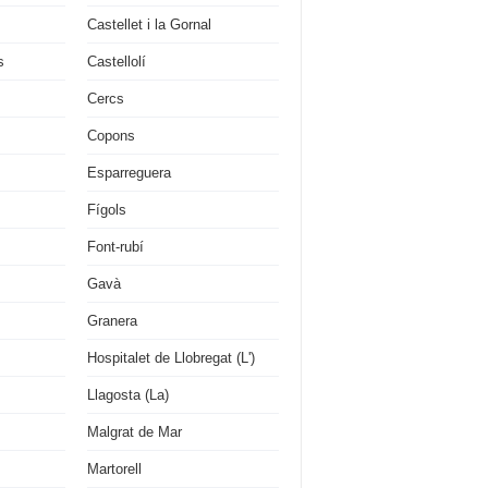
Castellet i la Gornal
s
Castellolí
Cercs
Copons
Esparreguera
Fígols
Font-rubí
Gavà
Granera
Hospitalet de Llobregat (L')
Llagosta (La)
Malgrat de Mar
Martorell