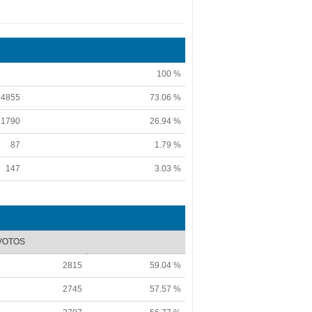
100 %
4855
73.06 %
1790
26.94 %
87
1.79 %
147
3.03 %
VOTOS
2815
59.04 %
2745
57.57 %