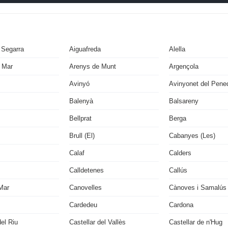
 Segarra
Aiguafreda
Alella
 Mar
Arenys de Munt
Argençola
Avinyó
Avinyonet del Pene
Balenyà
Balsareny
Bellprat
Berga
Brull (El)
Cabanyes (Les)
Calaf
Calders
Calldetenes
Callús
Mar
Canovelles
Cànoves i Samalús
Cardedeu
Cardona
del Riu
Castellar del Vallès
Castellar de n'Hug