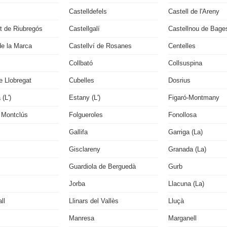
Castelldefels
Castell de l'Areny
lit de Riubregós
Castellgalí
Castellnou de Bage
de la Marca
Castellví de Rosanes
Centelles
Collbató
Collsuspina
e Llobregat
Cubelles
Dosrius
(L')
Estany (L')
Figaró-Montmany
 Montclús
Folgueroles
Fonollosa
Gallifa
Garriga (La)
Gisclareny
Granada (La)
Guardiola de Berguedà
Gurb
Jorba
Llacuna (La)
ll
Llinars del Vallès
Lluçà
Manresa
Marganell