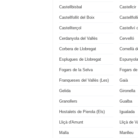
Castellbisbal
Castellcir
Castellfollit del Boix
Castellfol
Castellterçol
Castellví 
Cerdanyola del Vallès
Cervelló
Corbera de Llobregat
Cornellà d
Esplugues de Llobregat
Espunyola 
Fogars de la Selva
Fogars de
Franqueses del Vallès (Les)
Gaià
Gelida
Gironella
Granollers
Gualba
Hostalets de Pierola (Els)
Igualada
Lliçà d'Amunt
Lliçà de Va
Malla
Manlleu