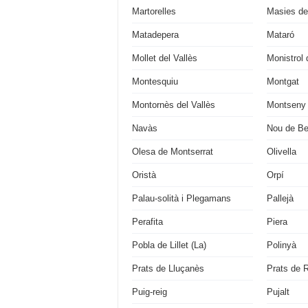
Martorelles
Masies de
Matadepera
Mataró
Mollet del Vallès
Monistrol 
Montesquiu
Montgat
Montornès del Vallès
Montseny
Navàs
Nou de Be
Olesa de Montserrat
Olivella
Oristà
Orpí
Palau-solità i Plegamans
Pallejà
Perafita
Piera
Pobla de Lillet (La)
Polinyà
Prats de Lluçanès
Prats de R
Puig-reig
Pujalt