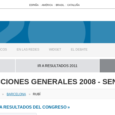
ESPAÑA
AMÉRICA
BRASIL
CATALUÑA
ICOS
EN LAS REDES
WIDGET
EL DEBATE
IR A RESULTADOS 2011
CIONES GENERALES 2008 - S
»
BARCELONA
»
RUBÍ
 A RESULTADOS DEL CONGRESO »