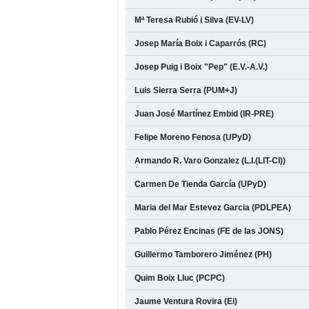
Mª Teresa Rubió i Silva (EV-LV)
Josep María Boix i Caparrós (RC)
Josep Puig i Boix "Pep" (E.V.-A.V.)
Luis Sierra Serra (PUM+J)
Juan José Martínez Embid (IR-PRE)
Felipe Moreno Fenosa (UPyD)
Armando R. Varo Gonzalez (L.I.(LIT-CI))
Carmen De Tienda García (UPyD)
Maria del Mar Estevez Garcia (PDLPEA)
Pablo Pérez Encinas (FE de las JONS)
Guillermo Tamborero Jiménez (PH)
Quim Boix Lluc (PCPC)
Jaume Ventura Rovira (Ei)