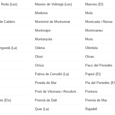
 Roda (Les)
Masies de Voltregà (Les)
Masnou (El)
Mediona
Moià
de Calders
Monistrol de Montserrat
Montcada i Reixac
Montmajor
Montmaneu
Muntanyola
Mura
rguedà (La)
Odena
Olèrdola
Olost
Olvan
Orrius
Pacs del Penedès
Palma de Cervelló (La)
Papiol (El)
Pineda de Mar
Pla del Penedès (El
Pont de Vilomara i Rocafort (El)
Pontons
ei (Els)
Premià de Dalt
Premià de Mar
Quar (La)
Rajadell