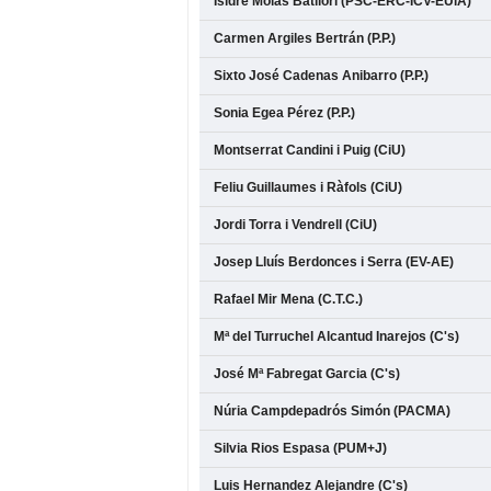
Isidre Molas Batllori (PSC-ERC-ICV-EUiA)
Carmen Argiles Bertrán (P.P.)
Sixto José Cadenas Anibarro (P.P.)
Sonia Egea Pérez (P.P.)
Montserrat Candini i Puig (CiU)
Feliu Guillaumes i Ràfols (CiU)
Jordi Torra i Vendrell (CiU)
Josep Lluís Berdonces i Serra (EV-AE)
Rafael Mir Mena (C.T.C.)
Mª del Turruchel Alcantud Inarejos (C's)
José Mª Fabregat Garcia (C's)
Núria Campdepadrós Simón (PACMA)
Silvia Rios Espasa (PUM+J)
Luis Hernandez Alejandre (C's)