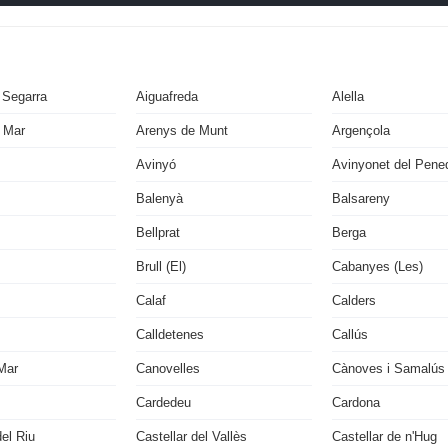
 Segarra
Aiguafreda
Alella
 Mar
Arenys de Munt
Argençola
Avinyó
Avinyonet del Pene
Balenyà
Balsareny
Bellprat
Berga
Brull (El)
Cabanyes (Les)
Calaf
Calders
Calldetenes
Callús
Mar
Canovelles
Cànoves i Samalús
Cardedeu
Cardona
del Riu
Castellar del Vallès
Castellar de n'Hug