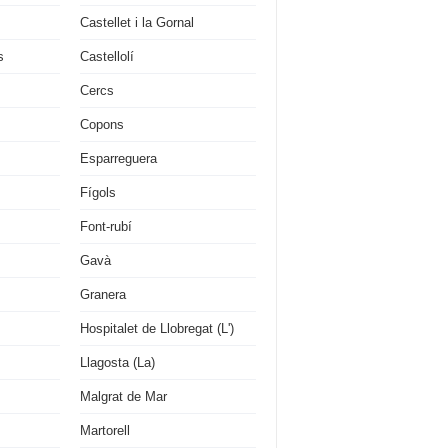
Castellet i la Gornal
s
Castellolí
Cercs
Copons
Esparreguera
Fígols
Font-rubí
Gavà
Granera
Hospitalet de Llobregat (L')
Llagosta (La)
Malgrat de Mar
Martorell