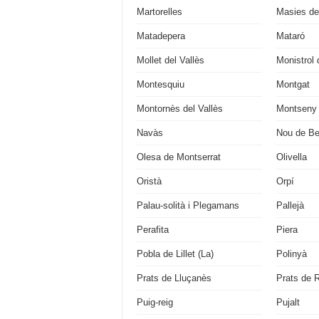
Martorelles
Masies de
Matadepera
Mataró
Mollet del Vallès
Monistrol 
Montesquiu
Montgat
Montornès del Vallès
Montseny
Navàs
Nou de Be
Olesa de Montserrat
Olivella
Oristà
Orpí
Palau-solità i Plegamans
Pallejà
Perafita
Piera
Pobla de Lillet (La)
Polinyà
Prats de Lluçanès
Prats de R
Puig-reig
Pujalt