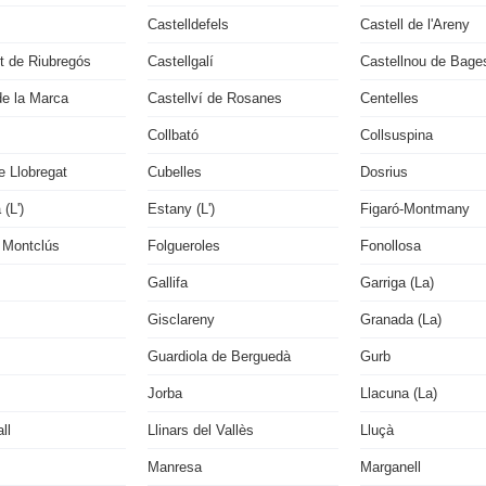
Castelldefels
Castell de l'Areny
lit de Riubregós
Castellgalí
Castellnou de Bage
de la Marca
Castellví de Rosanes
Centelles
Collbató
Collsuspina
e Llobregat
Cubelles
Dosrius
(L')
Estany (L')
Figaró-Montmany
 Montclús
Folgueroles
Fonollosa
Gallifa
Garriga (La)
Gisclareny
Granada (La)
Guardiola de Berguedà
Gurb
Jorba
Llacuna (La)
ll
Llinars del Vallès
Lluçà
Manresa
Marganell