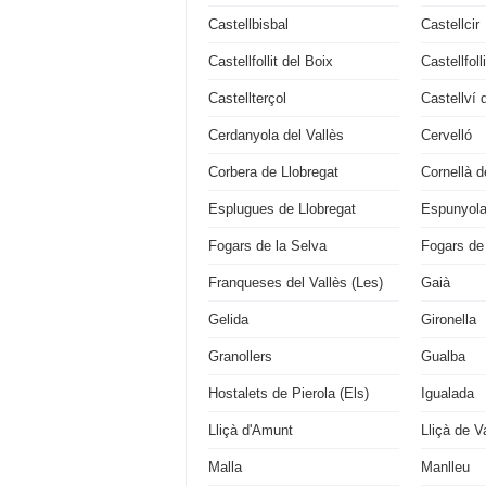
Castellbisbal
Castellcir
Castellfollit del Boix
Castellfol
Castellterçol
Castellví 
Cerdanyola del Vallès
Cervelló
Corbera de Llobregat
Cornellà d
Esplugues de Llobregat
Espunyola 
Fogars de la Selva
Fogars de
Franqueses del Vallès (Les)
Gaià
Gelida
Gironella
Granollers
Gualba
Hostalets de Pierola (Els)
Igualada
Lliçà d'Amunt
Lliçà de Va
Malla
Manlleu