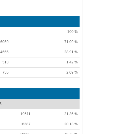
100 %
36059
71.09 %
14666
28.91 %
513
1.42 %
755
2.09 %
S
19511
21.36 %
18387
20.13 %