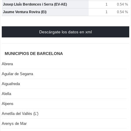
Josep Lluís Berdonces i Serra (EV-AE)
1
0.54 %
Jaume Ventura Rovira (Ei)
1
0.54 %
Descárgate los datos en xml
MUNICIPIOS DE BARCELONA
Abrera
Aguilar de Segarra
Aiguafreda
Alella
Alpens
Ametlla del Vallès (L')
Arenys de Mar