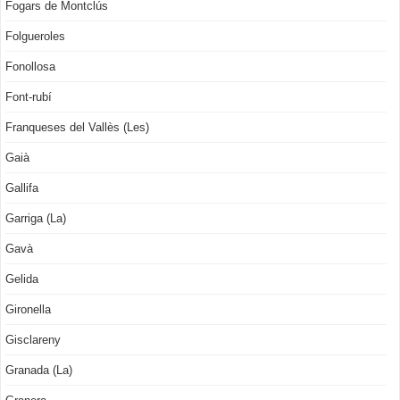
Fogars de Montclús
Folgueroles
Fonollosa
Font-rubí
Franqueses del Vallès (Les)
Gaià
Gallifa
Garriga (La)
Gavà
Gelida
Gironella
Gisclareny
Granada (La)