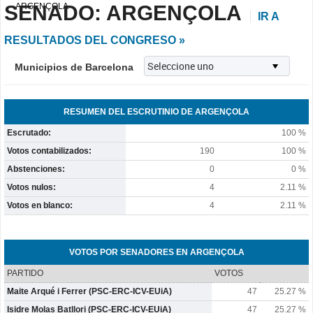
SENADO: ARGENÇOLA
ARGENÇOLA
IR A
RESULTADOS DEL CONGRESO »
Municipios de Barcelona
RESUMEN DEL ESCRUTINIO DE ARGENÇOLA
Escrutado:
100 %
Votos contabilizados:
190
100 %
Abstenciones:
0
0 %
Votos nulos:
4
2.11 %
Votos en blanco:
4
2.11 %
VOTOS POR SENADORES EN ARGENÇOLA
PARTIDO
VOTOS
Maite Arqué i Ferrer (PSC-ERC-ICV-EUiA)
47
25.27 %
Isidre Molas Batllori (PSC-ERC-ICV-EUiA)
47
25.27 %