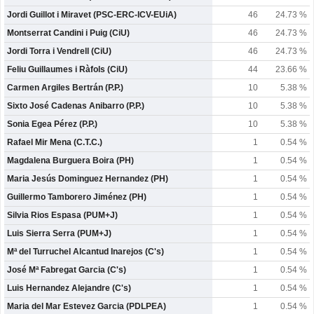
Jordi Guillot i Miravet (PSC-ERC-ICV-EUiA)
46
24.73 %
Montserrat Candini i Puig (CiU)
46
24.73 %
Jordi Torra i Vendrell (CiU)
46
24.73 %
Feliu Guillaumes i Ràfols (CiU)
44
23.66 %
Carmen Argiles Bertrán (P.P.)
10
5.38 %
Sixto José Cadenas Anibarro (P.P.)
10
5.38 %
Sonia Egea Pérez (P.P.)
10
5.38 %
Rafael Mir Mena (C.T.C.)
1
0.54 %
Magdalena Burguera Boira (PH)
1
0.54 %
Maria Jesús Dominguez Hernandez (PH)
1
0.54 %
Guillermo Tamborero Jiménez (PH)
1
0.54 %
Silvia Rios Espasa (PUM+J)
1
0.54 %
Luis Sierra Serra (PUM+J)
1
0.54 %
Mª del Turruchel Alcantud Inarejos (C's)
1
0.54 %
José Mª Fabregat Garcia (C's)
1
0.54 %
Luis Hernandez Alejandre (C's)
1
0.54 %
Maria del Mar Estevez Garcia (PDLPEA)
1
0.54 %