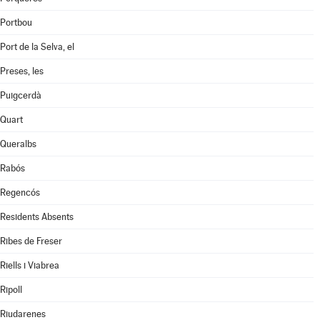
Portbou
Port de la Selva, el
Preses, les
Puigcerdà
Quart
Queralbs
Rabós
Regencós
Residents Absents
Ribes de Freser
Riells i Viabrea
Ripoll
Riudarenes