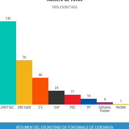
100
%
ESCRUTADO
142
76
46
24
17
10
4
1
JUNTSxCAT
ERC-CatSí
C's
CUP
PSC
PP
CatComú-
PACMA
Podem
RESUMEN DEL ESCRUTINIO DE FONTANALS DE CERDANYA