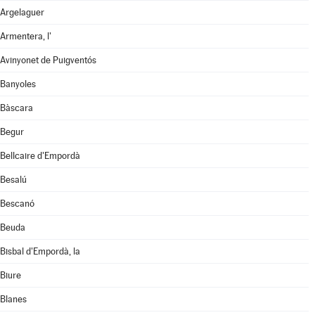
Argelaguer
Armentera, l'
Avinyonet de Puigventós
Banyoles
Bàscara
Begur
Bellcaire d'Empordà
Besalú
Bescanó
Beuda
Bisbal d'Empordà, la
Biure
Blanes