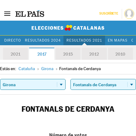
SUSCRÍBETE
Elecciones Cat
DIRECTO
RESULTADOS 2024
RESULTADOS 2021
EN MAPAS
C
2021
2017
2015
2012
2010
Estás en:
Cataluña
»
Girona
»
Fontanals de Cerdanya
FONTANALS DE CERDANYA
Número de votos