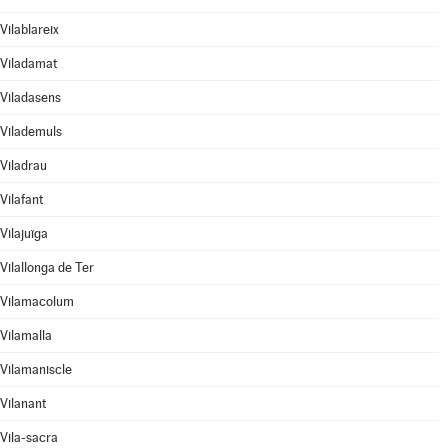
Vilablareix
Viladamat
Viladasens
Vilademuls
Viladrau
Vilafant
Vilajuïga
Vilallonga de Ter
Vilamacolum
Vilamalla
Vilamaniscle
Vilanant
Vila-sacra