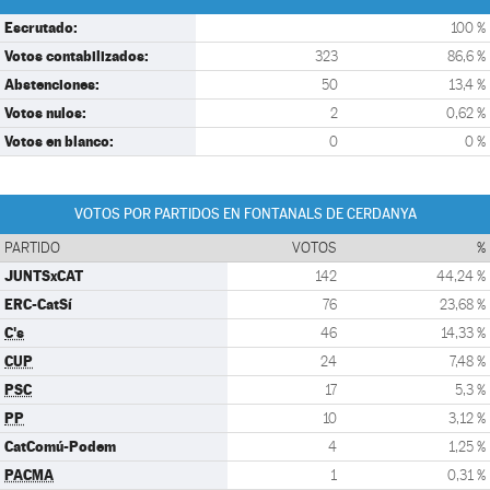
Escrutado:
100 %
Votos contabilizados:
323
86,6 %
Abstenciones:
50
13,4 %
Votos nulos:
2
0,62 %
Votos en blanco:
0
0 %
VOTOS POR PARTIDOS EN FONTANALS DE CERDANYA
PARTIDO
VOTOS
%
JUNTSxCAT
142
44,24 %
ERC-CatSí
76
23,68 %
C's
46
14,33 %
CUP
24
7,48 %
PSC
17
5,3 %
PP
10
3,12 %
CatComú-Podem
4
1,25 %
PACMA
1
0,31 %