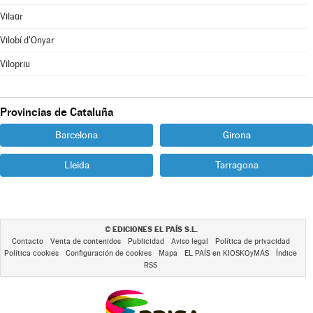
Vilaür
Vilobí d'Onyar
Vilopriu
Provincias de Cataluña
Barcelona
Girona
Lleida
Tarragona
EDICIONES EL PAÍS S.L.
©
Contacto
Venta de contenidos
Publicidad
Aviso legal
Política de privacidad
Política cookies
Configuración de cookies
Mapa
EL PAÍS en KIOSKOyMÁS
Índice
RSS