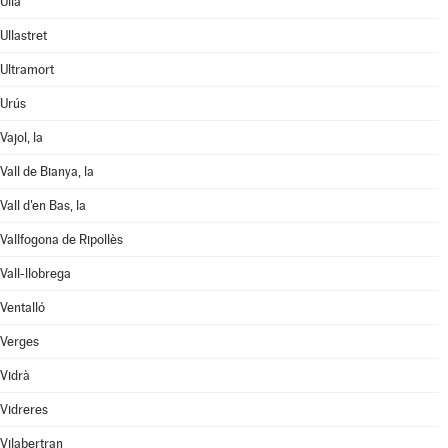
Ullà
Ullastret
Ultramort
Urús
Vajol, la
Vall de Bianya, la
Vall d'en Bas, la
Vallfogona de Ripollès
Vall-llobrega
Ventalló
Verges
Vidrà
Vidreres
Vilabertran