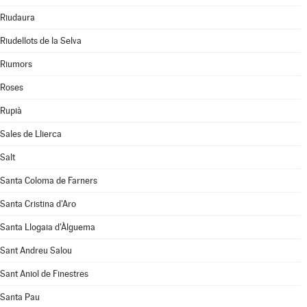
Riudaura
Riudellots de la Selva
Riumors
Roses
Rupià
Sales de Llierca
Salt
Santa Coloma de Farners
Santa Cristina d'Aro
Santa Llogaia d'Àlguema
Sant Andreu Salou
Sant Aniol de Finestres
Santa Pau