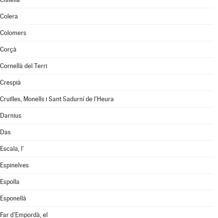
Colera
Colomers
Corçà
Cornellà del Terri
Crespià
Cruïlles, Monells i Sant Sadurní de l'Heura
Darnius
Das
Escala, l'
Espinelves
Espolla
Esponellà
Far d'Empordà, el