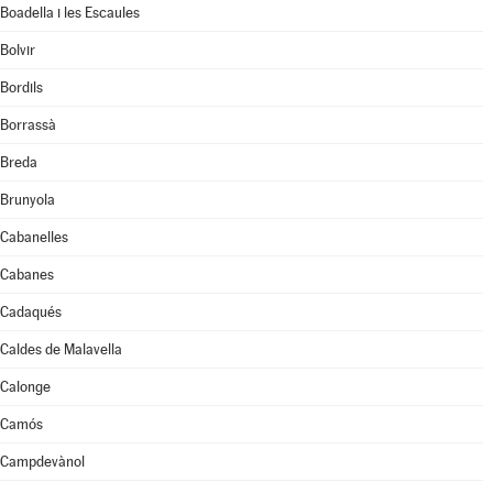
Boadella i les Escaules
Bolvir
Bordils
Borrassà
Breda
Brunyola
Cabanelles
Cabanes
Cadaqués
Caldes de Malavella
Calonge
Camós
Campdevànol