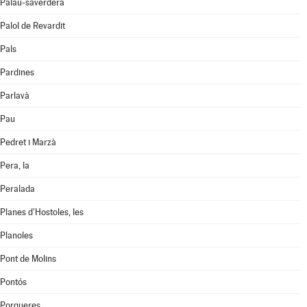
Palau-saverdera
Palol de Revardit
Pals
Pardines
Parlavà
Pau
Pedret i Marzà
Pera, la
Peralada
Planes d'Hostoles, les
Planoles
Pont de Molins
Pontós
Porqueres