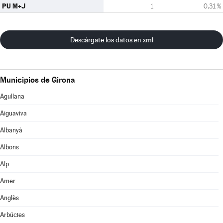
PU M+J
1
0,31 %
Descárgate los datos en xml
Municipios de Girona
Agullana
Aiguaviva
Albanyà
Albons
Alp
Amer
Anglès
Arbúcies